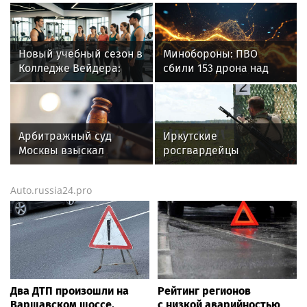
Новый учебный сезон в
Минобороны: ПВО
Колледже Вейдера:
сбили 153 дрона над
стартовали очные
Россией за ночь 9
программы подготовки
августа
фитнес-тренеров и
специалистов
Арбитражный суд
Иркутские
индустрии здоровья
Москвы взыскал
росгвардейцы
миллионы с
завоевали золото на
кинокомпании KD
чемпионате
Auto.russia24.pro
Studios
Сибирского ордена
Жукова округа
Росгвардии по
служебно-боевой
стрельбе
Два ДТП произошли на
Рейтинг регионов
Варшавском шоссе,
с низкой аварийностью