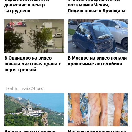
движение в центр
возглавили Чечня,
затруднено
Подмосковье и Брянщина
В Одинцово на видео
В Москве на видео попали
попала массовая драка с
крошечные автомобили
перестрелкой
Health.russia24.pro
Недорогие массажные
Московские врачи спасли