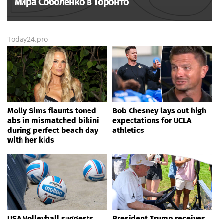
мира Соболенко в Торонто
Today24.pro
Molly Sims flaunts toned
Bob Chesney lays out high
abs in mismatched bikini
expectations for UCLA
during perfect beach day
athletics
with her kids
USA Volleyball suggests
President Trump receives