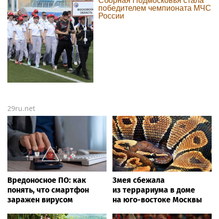
Сборная Подмосковья стала
победителем чемпионата МЧС
России
29ru.net
Вредоносное ПО: как
Змея сбежала
понять, что смартфон
из террариума в доме
заражен вирусом
на юго-востоке Москвы