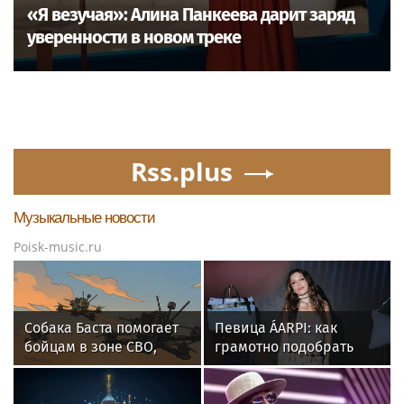
«Я везучая»: Алина Панкеева дарит заряд
уверенности в новом треке
Rss.plus
Музыкальные новости
Poisk-music.ru
Собака Баста помогает
Певица ÁARPI: как
бойцам в зоне СВО,
грамотно подобрать
предупреждая о дронах
гардероб для
ВСУ
выступлений