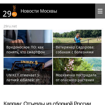
Новости Москвы
29ru.net
Вредоносное ПО: как
Ветеринар Сидорова:
понять, что смартфон
собакам с болезнями
заражен вирусом
сердца и сосудов
опасно гулять в лесу
UNIKEY отмечает 5-
Москвичка пострадала
летний юбилей: от
от опасного растения
регионального игрока
на юге России
до федерального
лидера в девелопменте
Карпин: Отъезды из сборной России