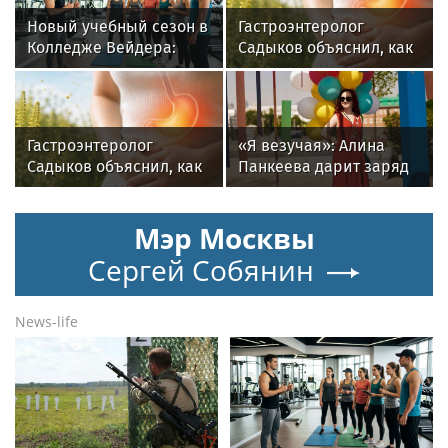
Новый учебный сезон в
Гастроэнтеролог
Колледже Вейдера:
Садыков объяснил, как
стартовали очные
амброзия может влиять
программы подготовки
на ЖКТ
фитнес-тренеров и
специалистов
Гастроэнтеролог
«Я везучая»: Алина
индустрии здоровья
Садыков объяснил, как
Панкеева дарит заряд
амброзия может влиять
уверенности в новом
на ЖКТ
треке
Мэр Москвы
Сергей Собянин
News-life