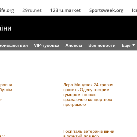
ife.org
29ru.net
123ru.market
Sportsweek.org
Ic
їни
роисшествия
VIP-тусовка
Анонсы
Все новости
Еще
травня
Лєра Мандзюк 24 травня
бутнім
вразить Одесу гострим
гумором і новою
»
вражаючою концертною
програмою
Госпіталь ветеранів війни
 у
відкритий для всіх: