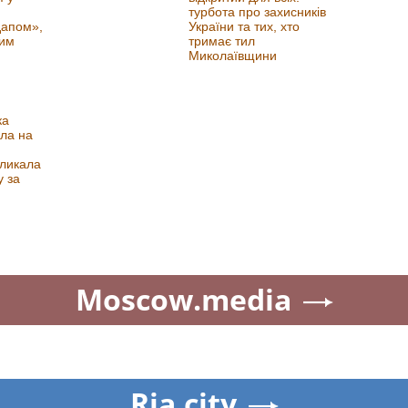
турбота про захисників
дапом»,
України та тих, хто
ним
тримає тил
Миколаївщини
ка
іла на
кликала
у за
Moscow.media
Ria.city