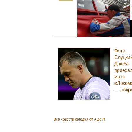
Фото:
Слуцкий
Дзюба
приехал
матч
«Локом
— «Акр
Все новости сегодня от А до Я