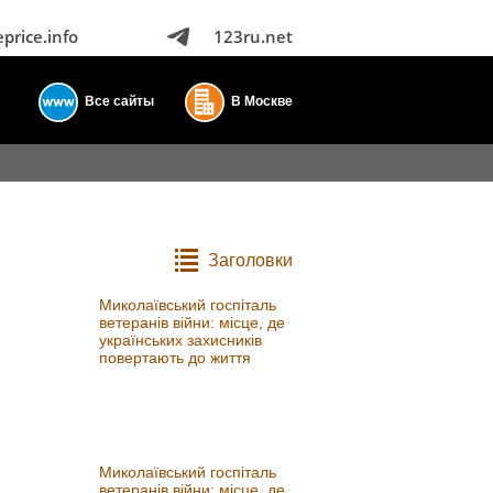
eprice.info
123ru.net
Все сайты
В Москве
Заголовки
Миколаївський госпіталь
ветеранів війни: місце, де
українських захисників
повертають до життя
Миколаївський госпіталь
ветеранів війни: місце, де