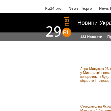
Ru24.pro
News‑life.pro
News‑l
Новини Укра
123 Новости
П
Лєра Мандзюк 23 
у Миколаєві з неза
концертом: «Буде
відверто і яскраво!
Стендап-діва Лєра
Мандзюк 17 травня