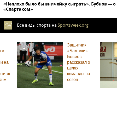
«Неплохо было бы вничейку сыграть». Бубнов — о 
«Спартаком»
Все виды спорта на
Sportsweek.org
Защитник
 и
«Балтики»
Бевеев
и на
рассказал о
целях
отив»
команды на
он»
сезон