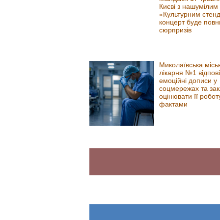
Києві з нашумілим
«Культурним стен
концерт буде пов
сюрпризів
Миколаївська місь
лікарня №1 відпов
емоційні дописи у
соцмережах та за
оцінювати її робот
фактами