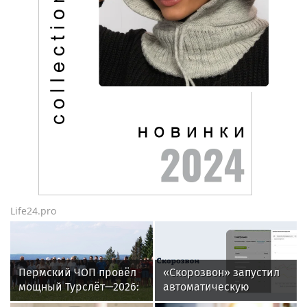
Life24.pro
Пермский ЧОП провёл
«Скорозвон» запустил
мощный Турслёт—2026:
автоматическую
фото, результаты и
замену номеров при