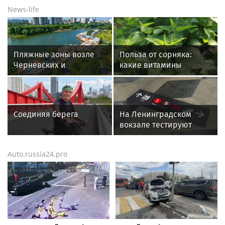
News-life
Пляжные зоны возле
Польза от сорняка:
Черневских и
какие витамины
Ясеневских прудов
содержатся в крапиве
обустроили на юго-
и можно ли ее есть
западе Москвы
Соединяя берега
На Ленинградском
вокзале тестируют
напольную навигацию
Auto.russia24.pro