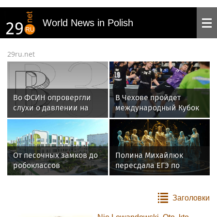
World News in Polish
29ru.net
Во ФСИН опровергли
В Чехове пройдет
слухи о давлении на
международный Кубок
Шурыгину в СИЗО
губернатора
Подмосковья
по гандболу
От песочных замков до
Полина Михайлюк
робоклассов
пересдала ЕГЭ по
математике на
максимальные 100
баллов
Заголовки