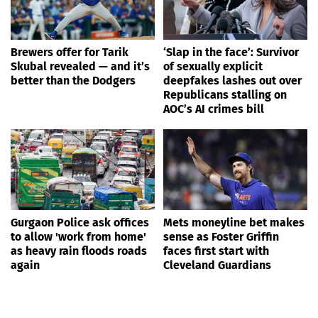
Brewers offer for Tarik
‘Slap in the face’: Survivor
Skubal revealed — and it’s
of sexually explicit
better than the Dodgers
deepfakes lashes out over
Republicans stalling on
AOC’s AI crimes bill
Gurgaon Police ask offices
Mets moneyline bet makes
to allow 'work from home'
sense as Foster Griffin
as heavy rain floods roads
faces first start with
again
Cleveland Guardians