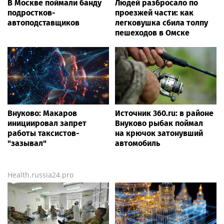
В Москве поймали банду
Людей разбросало по
подростков-
проезжей части: как
автоподставщиков
легковушка сбила толпу
пешеходов в Омске
Внуково: Макаров
Источник 360.ru: в районе
инициировал запрет
Внуково рыбак поймал
работы таксистов-
на крючок затонувший
"зазывал"
автомобиль
Health.russia24.pro