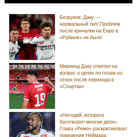
Безруков: Даку —
нормальный тип! Проблем
после кричалки на Евро в
«Рубине» не было
Мирлинд Даку ответил на
вопрос о целях по голам на
сезон после перехода в
«Спартак»
«Негодяй, которого
боготворят многие дети».
Глава «Ремо» раскритиковал
поведение Неймара