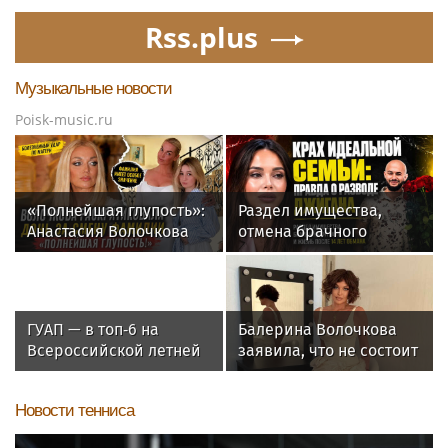
Rss.plus
Музыкальные новости
Poisk-music.ru
«Полнейшая глупость»:
Раздел имущества,
Анастасия Волочкова
отмена брачного
осудила дочь за отказ
контракта и новые
от знаменитой
слухи: как живет
фамилии
Джиган после развода с
Оксаной Самойловой
ГУАП — в топ‑6 на
Балерина Волочкова
Всероссийской летней
заявила, что не состоит
Универсиаде по
в отношениях с
спортивному
молодым журналистом
Новости тенниса
ориентированию