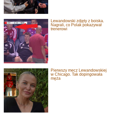
Lewandowski zdjęty z boiska.
Nagrali, co Polak pokazywał
trenerowi
Pierwszy mecz Lewandowskiej
w Chicago. Tak dopingowała
męża