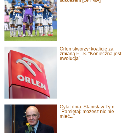
sukcesem [OPINIA]
Orlen stworzył koalicję za
zmianą ETS. "Konieczna jest
ewolucja"
Cytat dnia. Stanisław Tym.
"Pamiętaj: możesz nic nie
mieć..."