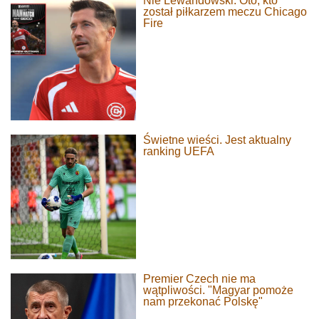
Nie Lewandowski. Oto, kto
został piłkarzem meczu Chicago
Fire
Świetne wieści. Jest aktualny
ranking UEFA
Premier Czech nie ma
wątpliwości. "Magyar pomoże
nam przekonać Polskę"