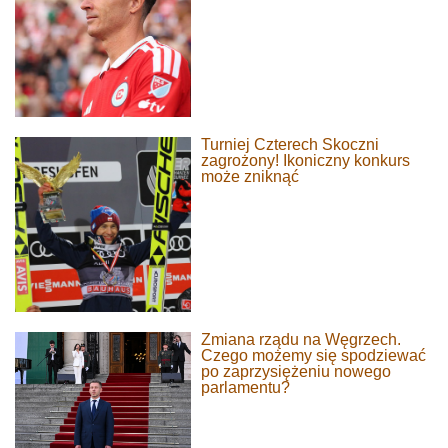
Turniej Czterech Skoczni
zagrożony! Ikoniczny konkurs
może zniknąć
Zmiana rządu na Węgrzech.
Czego możemy się spodziewać
po zaprzysiężeniu nowego
parlamentu?