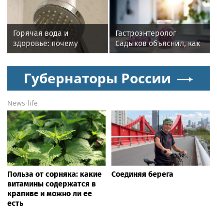
впечатления от
снижении контактности
мероприятия
Горячая вода и
Гастроэнтеролог
здоровье: почему
Садыков объяснил, как
важен исправный
сахар в рационе
водонагреватель
ускоряет изнашивание
Губернаторы России
тканей
News-life
Польза от сорняка: какие
Соединяя берега
витамины содержатся в
крапиве и можно ли ее
есть