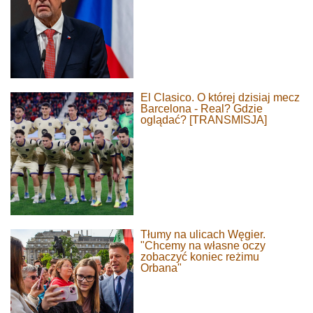
El Clasico. O której dzisiaj mecz
Barcelona - Real? Gdzie
oglądać? [TRANSMISJA]
Tłumy na ulicach Węgier.
"Chcemy na własne oczy
zobaczyć koniec reżimu
Orbana"