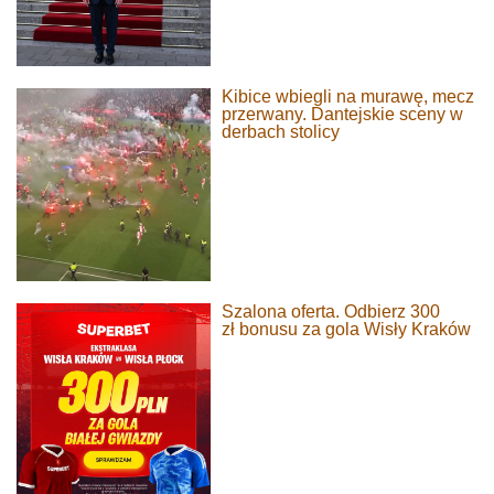
Kibice wbiegli na murawę, mecz
przerwany. Dantejskie sceny w
derbach stolicy
Szalona oferta. Odbierz 300
zł bonusu za gola Wisły Kraków