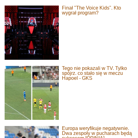
Finał "The Voice Kids". Kto
wygrał program?
Tego nie pokazali w TV. Tylko
spójrz. co stało się w meczu
Hapoel - GKS
Europa weryfikuje negatywnie.
Dwa zespoły w pucharach będą