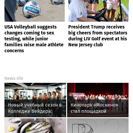
USA Volleyball suggests
President Trump receives
changes coming to sex
big cheers from spectators
testing, while junior
during LIV Golf event at his
families raise male athlete
New Jersey club
concerns
News-life
Новый учебный сезон в
Кинопарк «Москино»
Колледже Вейдера:
стал площадкой
стартовали очные
творческого
программы подготовки
состязания фестиваля
фитнес-тренеров и
«Кинозавр»