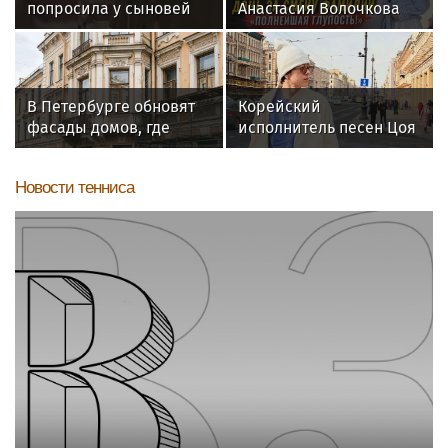
попросила у сыновей
Анастасия Волочкова
прощения за ошибки
осудила дочь за отказ
прошлого
от знаменитой
фамилии
В Петербурге обновят
Корейский
фасады домов, где
исполнитель песен Цоя
жили Чайковский и
Сон Вон Соп захотел
Тургенев
пожить в Нижнем
Новости тенниса
Новгороде