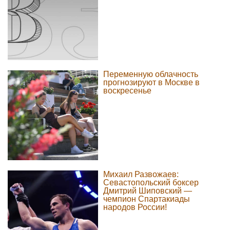
Переменную облачность
прогнозируют в Москве в
воскресенье
Михаил Развожаев:
Севастопольский боксер
Дмитрий Шиповский —
чемпион Спартакиады
народов России!