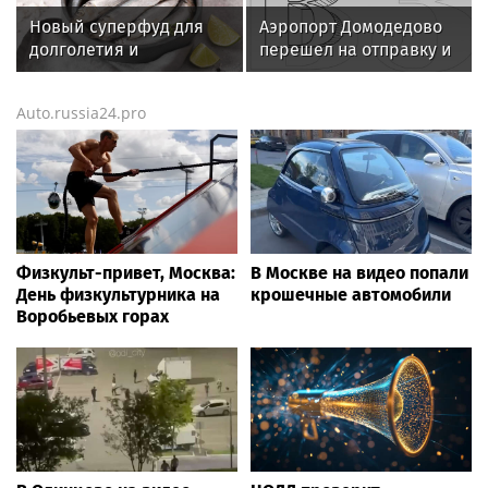
специалистов
Новый суперфуд для
Аэропорт Домодедово
индустрии здоровья
долголетия и
перешел на отправку и
омоложения: чем
прием рейсов по
полезны сардины
согласованию
Auto.russia24.pro
Физкульт-привет, Москва:
В Москве на видео попали
День физкультурника на
крошечные автомобили
Воробьевых горах