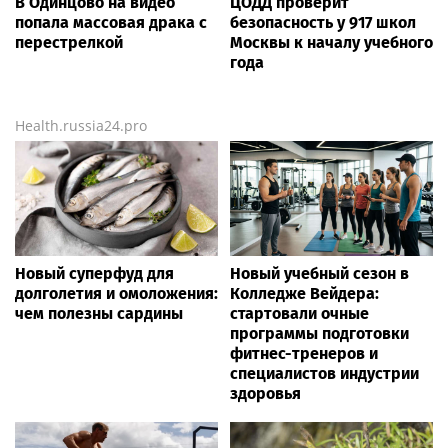
В Одинцово на видео
ЦОДД проверит
попала массовая драка с
безопасность у 917 школ
перестрелкой
Москвы к началу учебного
года
Health.russia24.pro
Новый суперфуд для
Новый учебный сезон в
долголетия и омоложения:
Колледже Вейдера:
чем полезны сардины
стартовали очные
программы подготовки
фитнес-тренеров и
специалистов индустрии
здоровья