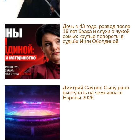
Дочь в 43 года, развод после
16 лет брака и слухи о чужой
семье: крутые повороты в
судьбе Инги Оболдиной
Дмитрий Саутин: Сыну рано
выступать на чемпионате
Европы 2026