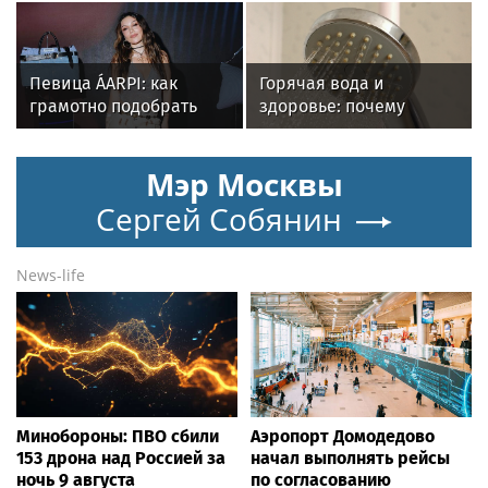
) русского вологодского
на ЖКТ
писателя и поэта
Андрея Малышева (
Певица ÁARPI: как
Горячая вода и
роман опубликован в
грамотно подобрать
здоровье: почему
2016 г. )
гардероб для
важен исправный
выступлений
водонагреватель
Мэр Москвы
Сергей Собянин
News-life
Минобороны: ПВО сбили
Аэропорт Домодедово
153 дрона над Россией за
начал выполнять рейсы
ночь 9 августа
по согласованию