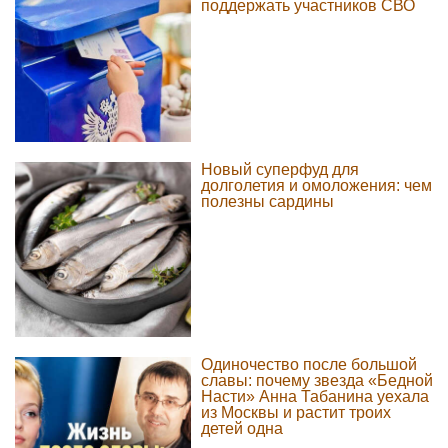
поддержать участников СВО
Новый суперфуд для
долголетия и омоложения: чем
полезны сардины
Одиночество после большой
славы: почему звезда «Бедной
Насти» Анна Табанина уехала
из Москвы и растит троих
детей одна