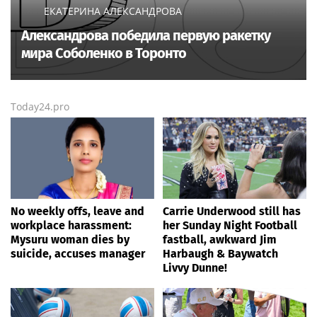
ЕКАТЕРИНА АЛЕКСАНДРОВА
Александрова победила первую ракетку
мира Соболенко в Торонто
Today24.pro
No weekly offs, leave and
Carrie Underwood still has
workplace harassment:
her Sunday Night Football
Mysuru woman dies by
fastball, awkward Jim
suicide, accuses manager
Harbaugh & Baywatch
Livvy Dunne!