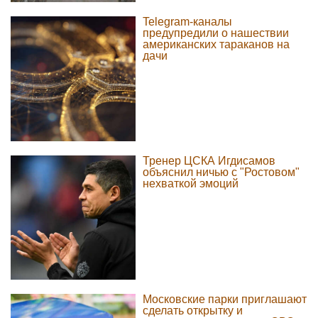
Telegram-каналы
предупредили о нашествии
американских тараканов на
дачи
Тренер ЦСКА Игдисамов
объяснил ничью с "Ростовом"
нехваткой эмоций
Московские парки приглашают
сделать открытку и