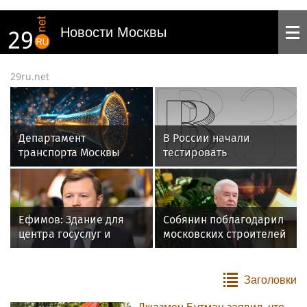
Новости Москвы
29ru.net
Департамент
В России начали
транспорта Москвы
тестировать
сообщил о задержке
беспилотный поезд
трамваев №6
«Ласточка»
Ефимов: Здание для
Собянин поблагодарил
центра госуслуг и
московских строителей
Дворца бракосочетания
за создание лучшего
появится в Коммунарке
города земли
Заголовки