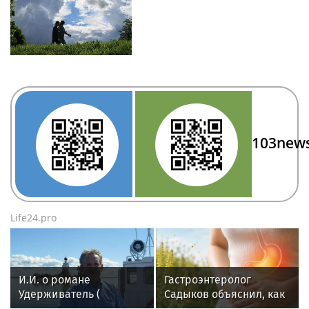
103new
Life24.pro
И.И. о романе
Гастроэнтеролог
Удерживатель (
Садыков объяснил, как
Удерживающий сейчас
амброзия может влиять