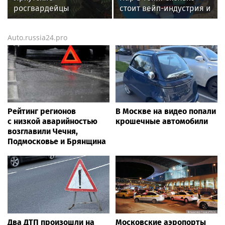
международные
росгвардейцы
стоит вейп-индустрия и
вебинары
завоевали золото на
что будет, если ее
чемпионате
запретить
Auto.russia24.pro
Сибирского ордена
Жукова округа
Росгвардии по
служебно-боевой
стрельбе
Рейтинг регионов
В Москве на видео попали
с низкой аварийностью
крошечные автомобили
возглавили Чечня,
Подмосковье и Брянщина
Два ДТП произошли на
Московские аэропорты