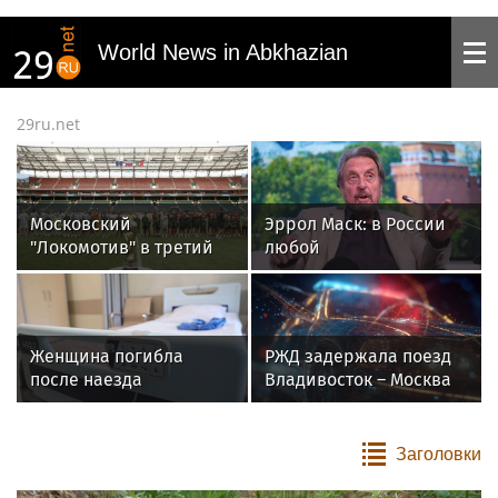
World News in Abkhazian
29ru.net
Московский
Эррол Маск: в России
"Локомотив" в третий
любой
раз выиграл
здравомыслящий
юношеский турнир
человек был бы
UTLC Cup
счастлив
Женщина погибла
РЖД задержала поезд
после наезда
Владивосток – Москва
автомобиля на
на 3 часа 49 минут
пешеходов в Омске
Заголовки