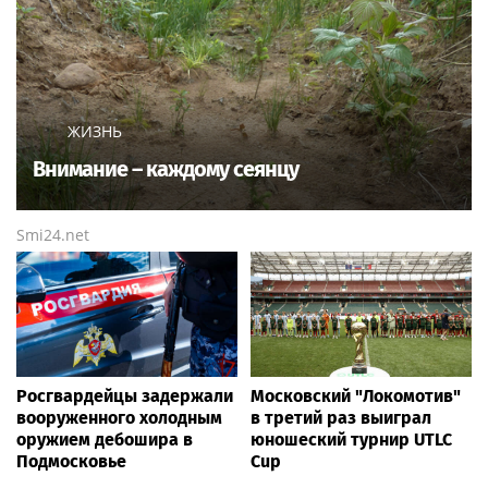
ЖИЗНЬ
Внимание – каждому сеянцу
Smi24.net
Росгвардейцы задержали
Московский "Локомотив"
вооруженного холодным
в третий раз выиграл
оружием дебошира в
юношеский турнир UTLC
Подмосковье
Cup