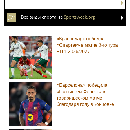
Все виды спорта на
Sportsweek.org
«Краснодар» победил
«Спартак» в матче 3-го тура
РПЛ-2026/2027
«Барселона» победила
«Ноттингем Форест» в
товарищеском матче
благодаря голу в концовке