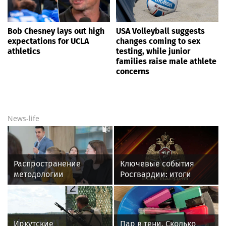
Bob Chesney lays out high
USA Volleyball suggests
expectations for UCLA
changes coming to sex
athletics
testing, while junior
families raise male athlete
concerns
News-life
Распространение
Ключевые события
методологии
Росгвардии: итоги
российской
недели с 27 июля по 2
психологической
августа (видео)
научной школы: в
МГППУ прошли
Иркутские
Пар в тени. Сколько