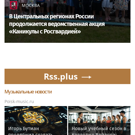
МОСКВА
В Центральных регионах России
продолжается ведомственная акция
«Каникулы с Росгвардией»
Rss.plus
Музыкальные новости
Poisk-music.ru
Игорь Бутман
Новый учебный сезон в
предложил создать
Колледже Вейдера: