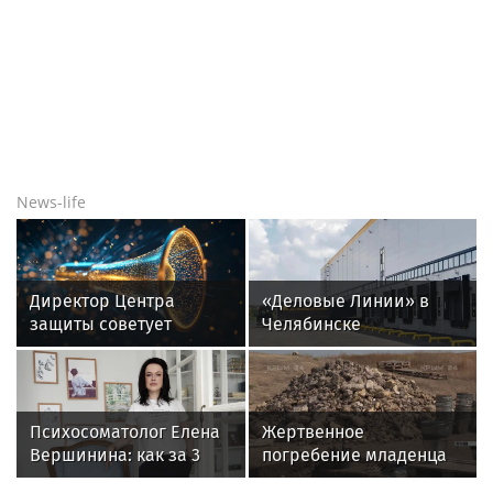
News-life
Директор Центра
«Деловые Линии» в
защиты советует
Челябинске
родителям обсудить
переезжают на новый
интернет-риски
адрес
Психосоматолог Елена
Жертвенное
Вершинина: как за 3
погребение младенца
минуты вернуть себе
обнаружили археологи