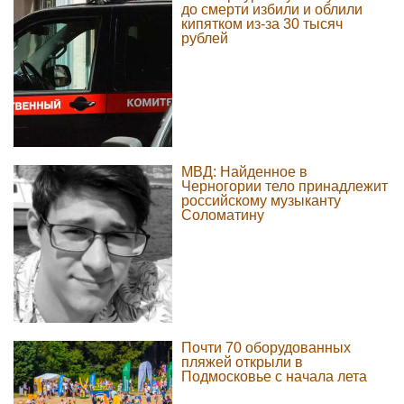
до смерти избили и облили
кипятком из-за 30 тысяч
рублей
МВД: Найденное в
Черногории тело принадлежит
российскому музыканту
Соломатину
Почти 70 оборудованных
пляжей открыли в
Подмосковье с начала лета