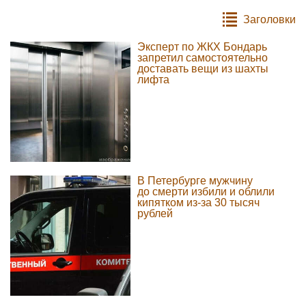
Заголовки
Эксперт по ЖКХ Бондарь
запретил самостоятельно
доставать вещи из шахты
лифта
В Петербурге мужчину
до смерти избили и облили
кипятком из-за 30 тысяч
рублей