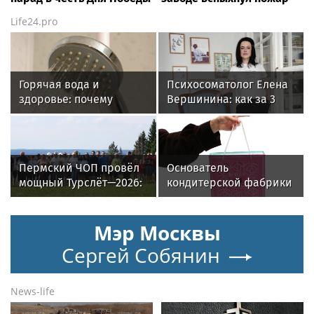
Life24.pro
Горячая вода и
Психосоматолог Елена
здоровье: почему
Вершинина: как за 3
важен исправный
минуты вернуть себе
водонагреватель
равновесие
Пермский ЧОП провёл
Основатель
мощный Турслёт—2026:
кондитерской фабрики
фото, результаты и
«Dy’Nastie» Георгий
впечатления от
Хачинян: как
Мэр Москвы
мероприятия
необычные добавки в
шоколаде реально
Сергей Собянин
работают, а какие -
маркетинг
News-life