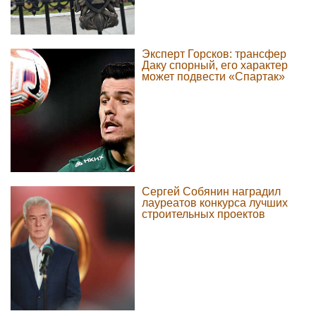
Эксперт Горсков: трансфер
Даку спорный, его характер
может подвести «Спартак»
Сергей Собянин наградил
лауреатов конкурса лучших
строительных проектов