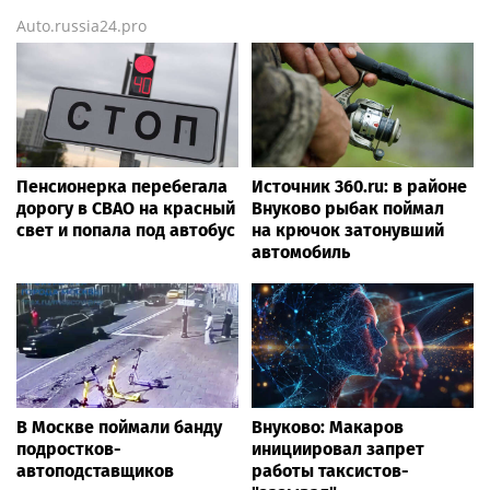
равновесие
на востоке Крыма
Auto.russia24.pro
Учёные обнаружили
останки младенца под
алтарным столом,
вмурованным в
основание северной
стены храма Зевса
Генарха и Сотера.
Пенсионерка перебегала
Источник 360.ru: в районе
Захоронение,
дорогу в СВАО на красный
Внуково рыбак поймал
предположительно...
свет и попала под автобус
на крючок затонувший
автомобиль
В Москве поймали банду
Внуково: Макаров
подростков-
инициировал запрет
автоподставщиков
работы таксистов-