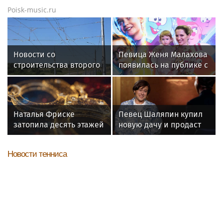
Poisk-music.ru
Новости со
Певица Женя Малахова
строительства второго
появилась на публике с
этапа линии
дочерью
«Славянка»
Наталья Фриске
Певец Шаляпин купил
затопила десять этажей
новую дачу и продаст
в Москве, соседи
старую
подали в суд
Новости тенниса