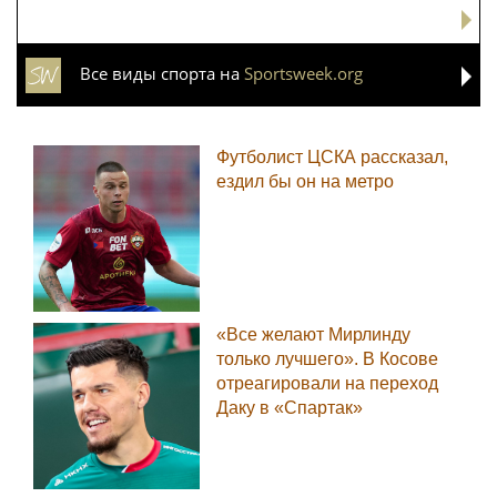
Все виды спорта на
Sportsweek.org
Футболист ЦСКА рассказал,
ездил бы он на метро
«Все желают Мирлинду
только лучшего». В Косове
отреагировали на переход
Даку в «Спартак»