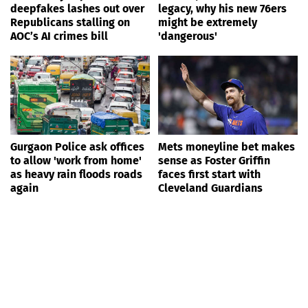
deepfakes lashes out over
legacy, why his new 76ers
Republicans stalling on
might be extremely
AOC’s AI crimes bill
'dangerous'
Gurgaon Police ask offices
Mets moneyline bet makes
to allow 'work from home'
sense as Foster Griffin
as heavy rain floods roads
faces first start with
again
Cleveland Guardians