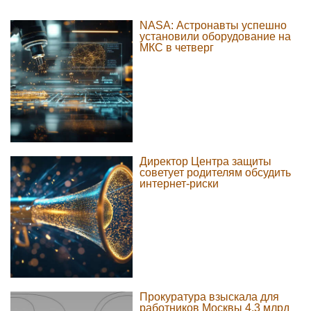
NASA: Астронавты успешно
установили оборудование на
МКС в четверг
Директор Центра защиты
советует родителям обсудить
интернет-риски
Прокуратура взыскала для
работников Москвы 4,3 млрд