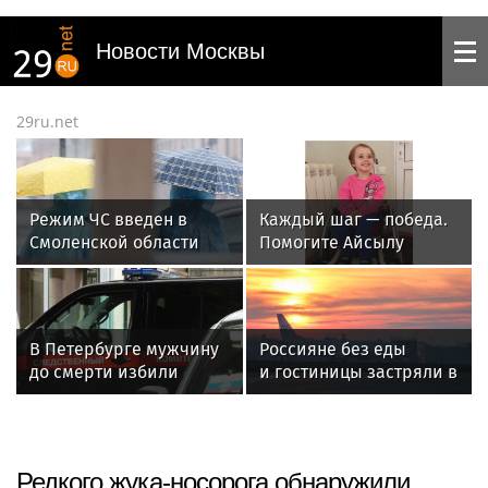
Новости Москвы
29ru.net
Режим ЧС введен в
Каждый шаг — победа.
Смоленской области
Помогите Айсылу
из-за непогоды
продолжать
реабилитацию
В Петербурге мужчину
Россияне без еды
до смерти избили
и гостиницы застряли в
и облили кипятком из-
аэропорту Египта после
за 30 тысяч рублей
отмены рейса
Редкого жука-носорога обнаружили