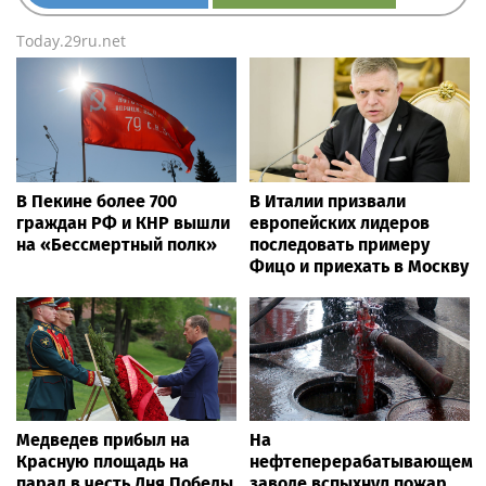
Today.29ru.net
В Пекине более 700
В Италии призвали
граждан РФ и КНР вышли
европейских лидеров
на «Бессмертный полк»
последовать примеру
Фицо и приехать в Москву
Медведев прибыл на
На
Красную площадь на
нефтеперерабатывающем
парад в честь Дня Победы
заводе вспыхнул пожар