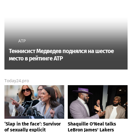
ATP
Теннисист Медведев поднялся на шестое
место в рейтинге ATP
Today24.pro
‘Slap in the face’: Survivor
Shaquille O'Neal talks
of sexually explicit
LeBron James' Lakers