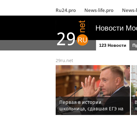
Ru24.pro
News‑life.pro
News‑l
Новости Мо
123 Новости
П
29ru.net
Первая в истории
В
школьница, сдавшая ЕГЭ на
500 баллов, стала
студенткой МФТИ