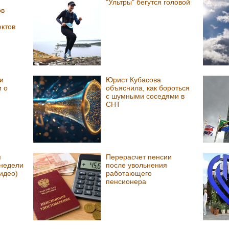
"Ультры" бегутся головой
ов
ектов
и
Юрист Кубасова
 о
объяснила, как бороться
с шумными соседями в
СНТ
я
Перерасчет пенсии
 недели
после увольнения
видео)
работающего
пенсионера