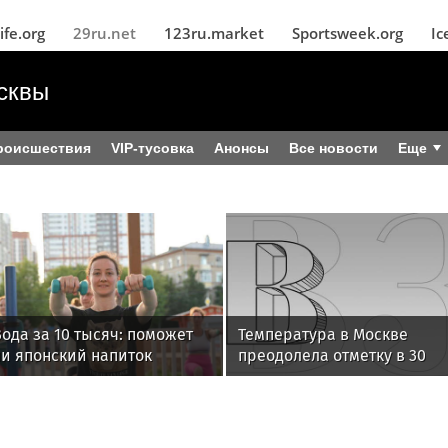
ife.org
29ru.net
123ru.market
Sportsweek.org
Ic
сквы
роисшествия
VIP-тусовка
Анонсы
Все новости
Еще
ода за 10 тысяч: поможет
Температура в Москве
ли японский напиток
преодолела отметку в 30
сбросить лишний вес
градусов