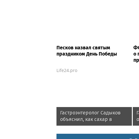
Песков назвал святым
ФС
праздником День Победы
о 
пр
Life24.pro
Гастроэнтеролог Садыков
объяснил, как сахар в
о
рационе ускоряет
изнашивание тканей