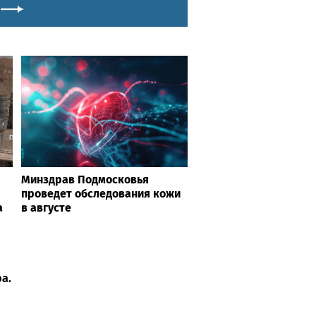
Минздрав Подмосковья
проведет обследования кожи
а
в августе
а.