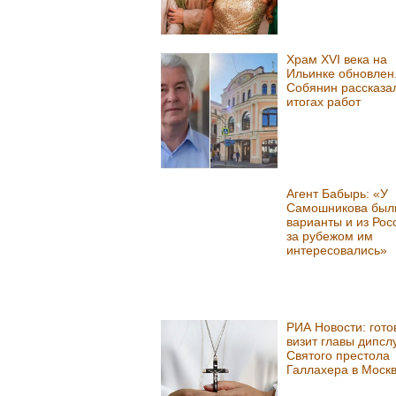
Храм XVI века на
Ильинке обновлен
Собянин рассказа
итогах работ
Агент Бабырь: «У
Самошникова был
варианты и из Рос
за рубежом им
интересовались»
РИА Новости: гото
визит главы дипс
Святого престола
Галлахера в Моск