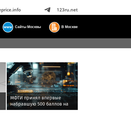
eprice.info
123ru.net
Сайты Москвы
В Москве
МФТИ принял впервые
набравшую 500 баллов на
ЕГЭ студентку