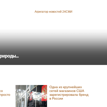
Агрегатор новостей 24СМИ
рироды...
Одна из крупнейших
со
сетей магазинов США
просто
зарегистрировала бренд
в России