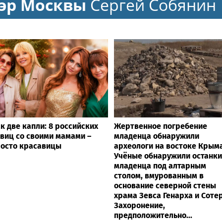
эр Москвы
Сергей Собянин
к две капли: 8 российских
Жертвенное погребение
виц со своими мамами –
младенца обнаружили
осто красавицы
археологи на востоке Крым
Учёные обнаружили останки
младенца под алтарным
столом, вмурованным в
основание северной стены
храма Зевса Генарха и Сотер
Захоронение,
предположительно...