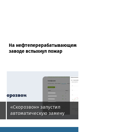
На нефтеперерабатывающем
заводе вспыхнул пожар
«Скорозвон» запустил
автоматическую замену
номеров при снижении
контактности