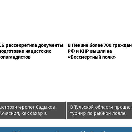
Б рассекретила документы
В Пекине более 700 граждан
подготовке нацистских
РФ и КНР вышли на
опагандистов
«Бессмертный полк»
Гастроэнтеролог Садыков
В Тульской области прошел
бъяснил, как сахар в
турнир по рыбной ловле
рационе ускоряет
среди команд
изнашивание тканей
железнодорожников