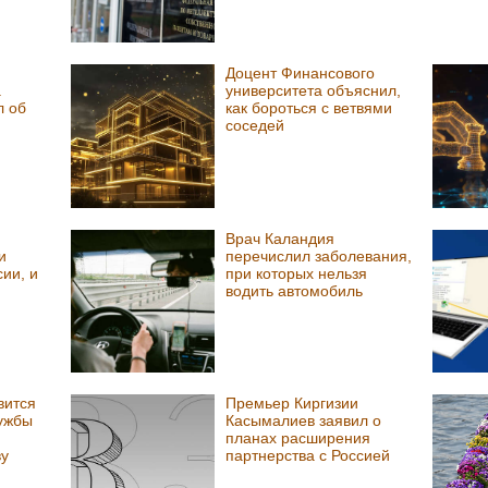
Доцент Финансового
.
университета объяснил,
л об
как бороться с ветвями
соседей
Врач Каландия
и
перечислил заболевания,
сии, и
при которых нельзя
водить автомобиль
вится
Премьер Киргизии
лужбы
Касымалиев заявил о
планах расширения
ву
партнерства с Россией