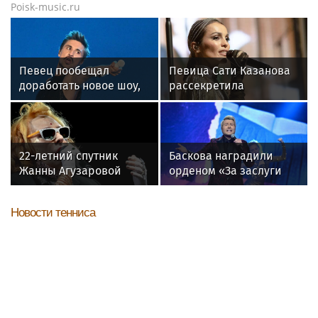
Poisk-music.ru
Певец пообещал
Певица Сати Казанова
доработать новое шоу,
рассекретила
подвергнутое критике
«безгрешное, чистое,
любящее» имя своей
дочери
22-летний спутник
Баскова наградили
Жанны Агузаровой
орденом «За заслуги
опроверг роман с
перед отечеством»
певицей
IV степени
Новости тенниса