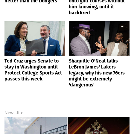
better than the Dodgers
onto golf courses without
him knowing, until it
backfired
Ted Cruz urges Senate to
Shaquille O'Neal talks
stay in Washington until
LeBron James' Lakers
Protect College Sports Act
legacy, why his new 76ers
passes this week
might be extremely
'dangerous'
News-life