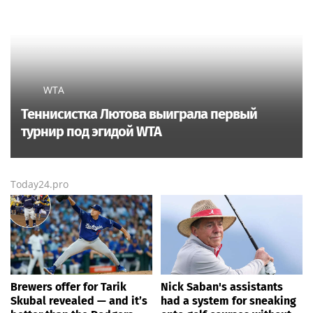
WTA
Теннисистка Лютова выиграла первый
турнир под эгидой WTA
Today24.pro
Brewers offer for Tarik
Nick Saban's assistants
Skubal revealed — and it’s
had a system for sneaking