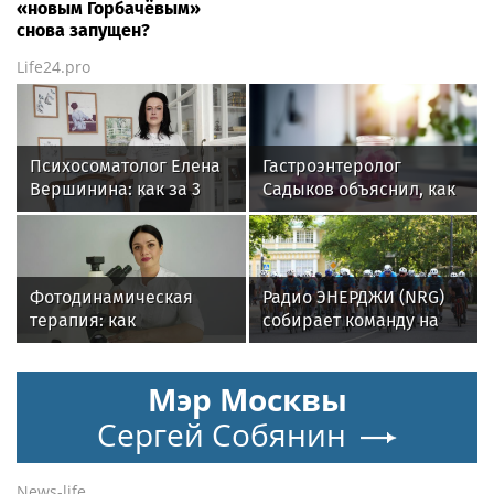
«новым Горбачёвым»
снова запущен?
Life24.pro
Психосоматолог Елена
Гастроэнтеролог
Вершинина: как за 3
Садыков объяснил, как
минуты вернуть себе
сахар в рационе
равновесие
ускоряет изнашивание
тканей
Фотодинамическая
Радио ЭНЕРДЖИ (NRG)
терапия: как
собирает команду на
современные
Tour de Russie в
технологии меняют
Петербурге
Мэр Москвы
подход к лечению
онкологии
Сергей Собянин
News-life