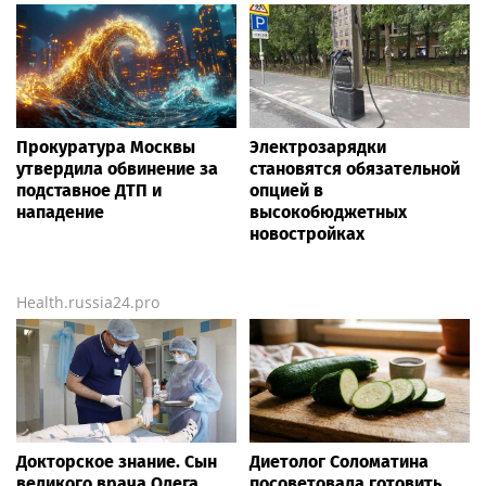
Прокуратура Москвы
Электрозарядки
утвердила обвинение за
становятся обязательной
подставное ДТП и
опцией в
нападение
высокобюджетных
новостройках
Health.russia24.pro
Докторское знание. Сын
Диетолог Соломатина
великого врача Олега
посоветовала готовить