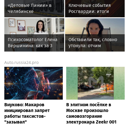
«Деловые Линии» в
Ключевые события
Челябинске
Росгвардии: итоги
переезжают на новый
недели с 13 по 19 июля
адрес
(видео)
Психосоматолог Елена
Обставили так, словно
Вершинина: как за 3
утонула: отчим
минуты вернуть себе
пропавшей во
равновесие
Вьетнаме москвички
Auto.russia24.pro
Махмудовой заявил,
что ее могли похитить
Внуково: Макаров
В элитном посёлке в
инициировал запрет
Москве произошло
работы таксистов-
самовозгорание
"зазывал"
электрокара Zeekr 001