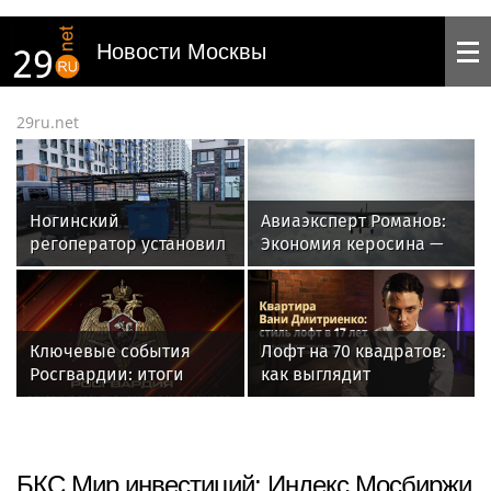
Новости Москвы
29ru.net
Ногинский
Авиаэксперт Романов:
регоператор установил
Экономия керосина —
еще 300 новых баков
частая причина
для мусора
крушений в малой
в Подмосковье
авиации
Ключевые события
Лофт на 70 квадратов:
Росгвардии: итоги
как выглядит
недели с 13 по 19 июля
московская квартира
(видео)
Вани Дмитриенко,
купленная в 17 лет
БКС Мир инвестиций: Индекс Мосбиржи