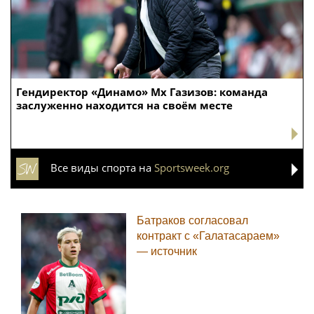
Гендиректор «Динамо» Мх Газизов: команда
заслуженно находится на своём месте
Все виды спорта на
Sportsweek.org
Батраков согласовал
контракт с «Галатасараем»
— источник