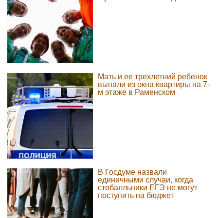
Мать и ее трехлетний ребенок
выпали из окна квартиры на 7-
м этаже в Раменском
В Госдуме назвали
единичными случаи, когда
стобалльники ЕГЭ не могут
поступить на бюджет