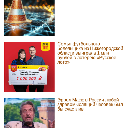
Семья футбольного
болельщика из Нижегородской
области выиграла 1 млн
рублей в лотерею «Русское
лото»
Эррол Маск: в России любой
здравомыслящий человек был
бы счастлив