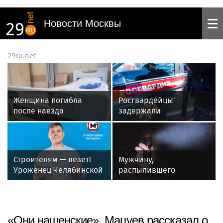
Новости Москвы
29ru.net
Женщина погибла
Росгвардейцы
после наезда
задержали
автомобиля на
вооруженного
пешеходов в Омске
холодным оружием
дебошира в
Подмосковье
Строителям — везет!
Мужчину,
Уроженец Челябинской
распылившего
области выиграл 1 млн
перцовку в лицо
рублей в лотерею от
пассажира московского
«Столото» и вложил его
метро, осудили
в бизнес
«Они нашенские». Мацуев рассказал о