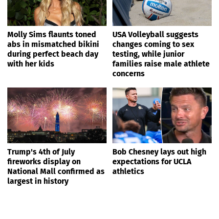
Molly Sims flaunts toned
USA Volleyball suggests
abs in mismatched bikini
changes coming to sex
during perfect beach day
testing, while junior
with her kids
families raise male athlete
concerns
Trump's 4th of July
Bob Chesney lays out high
fireworks display on
expectations for UCLA
National Mall confirmed as
athletics
largest in history