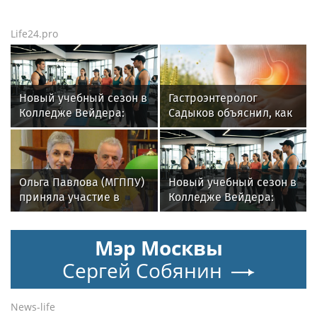
Life24.pro
Новый учебный сезон в
Гастроэнтеролог
Колледже Вейдера:
Садыков объяснил, как
стартовали очные
амброзия может влиять
программы подготовки
на ЖКТ
фитнес-тренеров и
специалистов
Ольга Павлова (МГППУ)
Новый учебный сезон в
индустрии здоровья
приняла участие в
Колледже Вейдера:
научном семинаре
стартовали очные
отдела этнографии
программы подготовки
Мэр Москвы
Кавказа в Музее
фитнес-тренеров и
антропологии и
специалистов
Сергей Собянин
этнологии РАН
индустрии здоровья
News-life