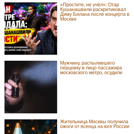
«Простите, не учёл»: Отар
Кушанашвили раскритиковал
Диму Билана после концерта в
Москве
Мужчину, распылившего
перцовку в лицо пассажира
московского метро, осудили
Жительница Москвы получила
ожоги от ясенца на юге России