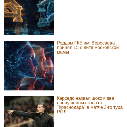
Роддом ГКБ им. Вересаева
принял 15-е дитя московской
мамы
Карседо назвал шоком два
пропущенных гола от
"Краснодара" в матче 3-го тура
РПЛ