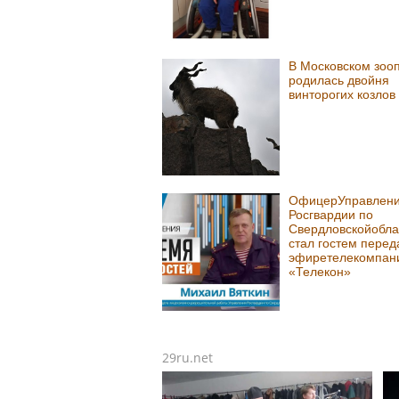
В Московском зоо
родилась двойня
винторогих козлов
ОфицерУправлен
Росгвардии по
Свердловскойобла
стал гостем перед
эфиретелекомпан
«Телекон»
29ru.net