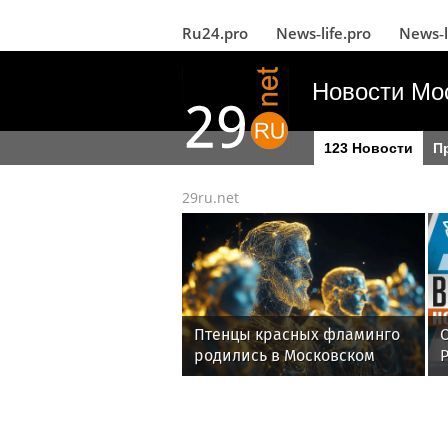
Ru24.pro
News‑life.pro
News‑l
Новости Мо
123 Новости
П
29ru.net
Птенцы красных фламинго
родились в Московском
зоопарке в июле