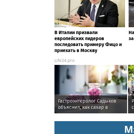
В Италии призвали
Н
европейских лидеров
за
последовать примеру Фицо и
приехать в Москву
Life24.pro
Гастроэнтеролог Садыков
объяснил, как сахар в
с
рационе ускоряет
R
изнашивание тканей
М