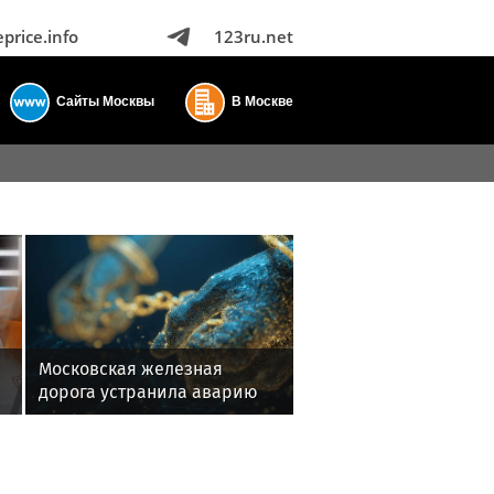
eprice.info
123ru.net
Сайты Москвы
В Москве
Московская железная
дорога устранила аварию
на Бутово и извинилась