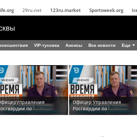
ife.org
29ru.net
123ru.market
Sportsweek.org
Ic
сквы
роисшествия
VIP-тусовка
Анонсы
Все новости
Еще
ОфицерУправления
Офицер Управления
Росгвардии по
Росгвардии по
Свердловскойобласти стал
Свердловской области стал
гостем передачи в
гостем передачи в эфире
эфиретелекомпании
телекомпании «Телекон»
«Телекон»