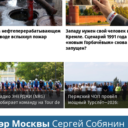
а нефтеперерабатывающем
Западу нужен свой человек 
воде вспыхнул пожар
Кремле. Сценарий 1991 года 
«новым Горбачёвым» снова
запущен?
Радио ЭНЕРДЖИ (NRG)
Пермский ЧОП провёл
обирает команду на Tour de
мощный Турслёт—2026:
ussie в Петербурге
фото, результаты и
впечатления от
эр Москвы
Сергей Собянин
мероприятия