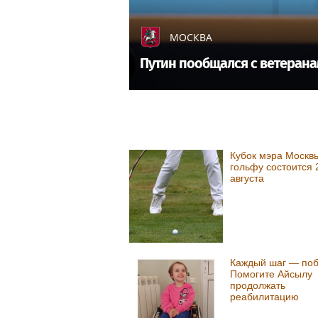
МОСКВА
Путин пообщался с ветеран
Кубок мэра Москв
гольфу состоится 
августа
Каждый шаг — поб
Помогите Айсылу
продолжать
реабилитацию