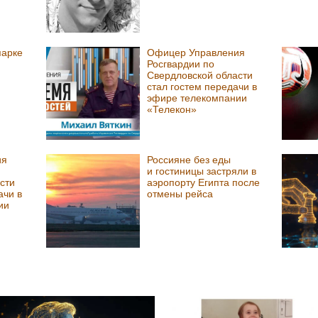
парке
Офицер Управления
Росгвардии по
Свердловской области
стал гостем передачи в
эфире телекомпании
«Телекон»
ия
Россияне без еды
и гостиницы застряли в
сти
аэропорту Египта после
ачи в
отмены рейса
ии