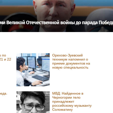
ами Великой Отечественной войны до парада Побе
ы по
Орехово-Зуевский
21 и 22
техникум напомнил о
приеме документов на
новую специальность
еда.
МВД: Найденное в
Черногории тело
принадлежит
российскому музыканту
Соломатину