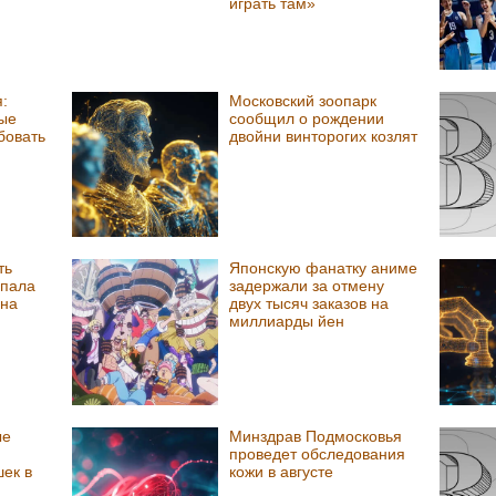
играть там»
:
Московский зоопарк
ые
сообщил о рождении
бовать
двойни винторогих козлят
ть
Японскую фанатку аниме
ыпала
задержали за отмену
 на
двух тысяч заказов на
миллиарды йен
ые
Минздрав Подмосковья
проведет обследования
ек в
кожи в августе