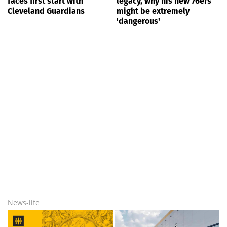
faces first start with
legacy, why his new 76ers
Cleveland Guardians
might be extremely
'dangerous'
News-life