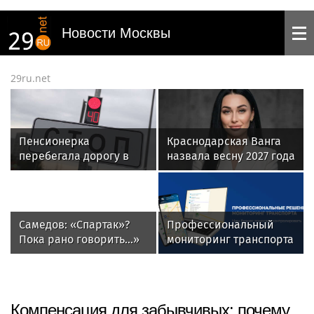
Новости Москвы
29ru.net
Пенсионерка
Краснодарская Ванга
перебегала дорогу в
назвала весну 2027 года
СВАО на красный свет и
возможным временем
попала под автобус
завершения СВО
Самедов: «Спартак»?
Профессиональный
Пока рано говорить...»
мониторинг транспорта
ГЛОНАСС/GPS: полный
контроль и экономия
для вашего автопарка
Компенсация для забывчивых: почему