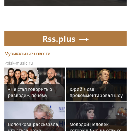
Rss.plus
Музыкальные новости
Poisk-music.ru
«Не стал говорить о
Юрий Лоза
разводе»: почему
прокомментировал шоу
Джиган после
Димы Билана словами
расставания
«понты дороже денег»
неожиданно сделал
главным своих детей
Волочкова рассказала,
Молодой человек,
что стала реже
который был на отдыхе