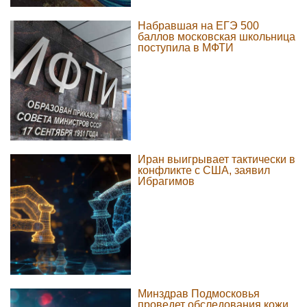
Набравшая на ЕГЭ 500
баллов московская школьница
поступила в МФТИ
Иран выигрывает тактически в
конфликте с США, заявил
Ибрагимов
Минздрав Подмосковья
проведет обследования кожи