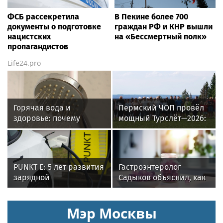
ФСБ рассекретила
В Пекине более 700
документы о подготовке
граждан РФ и КНР вышли
нацистских
на «Бессмертный полк»
пропагандистов
Life24.pro
Горячая вода и
Пермский ЧОП провёл
здоровье: почему
мощный Турслёт—2026:
важен исправный
фото, результаты и
водонагреватель
впечатления от
мероприятия
PUNKT E: 5 лет развития
Гастроэнтеролог
зарядной
Садыков объяснил, как
инфраструктуры
сахар в рационе
ускоряет изнашивание
Мэр Москвы
тканей