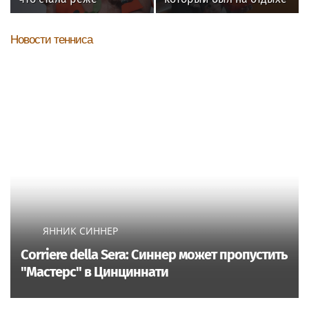
показывать шпагаты
с Агузаровой, опроверг
из-за операции на ноге
роман с певицей
Новости тенниса
ЯННИК СИННЕР
Corriere della Sera: Синнер может пропустить
"Мастерс" в Цинциннати