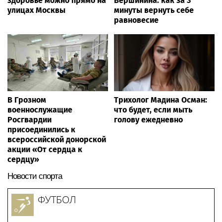
здоровье можно прямо на
Вершинина: как за 3
улицах Москвы
минуты вернуть себе
равновесие
В Грозном
Трихолог Мадина Осман:
военнослужащие
что будет, если мыть
Росгвардии
голову ежедневно
присоединились к
всероссийской донорской
акции «От сердца к
сердцу»
Новости спорта
ФУТБОЛ