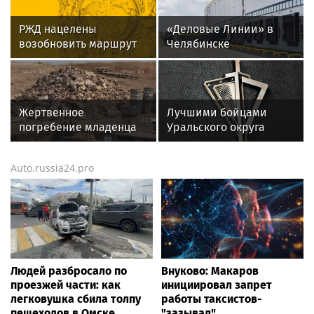
РЖД нацелены
«Деловые Линии» в
возобновить маршрут
Челябинске
Иркутск – Пекин
переезжают на новый
адрес
Жертвенное
Лучшими бойцами
погребение младенца
Уральского округа
обнаружили археологи
Росгвардии стали
на востоке Крыма
военнослужащие
Auto.russia24.pro
Учёные обнаружили
озерского соединения
останки младенца под
по охране важных
алтарным столом,
государственных
вмурованным в
объектов
основание северной
стены храма Зевса
Генарха и Сотера.
Людей разбросало по
Внуково: Макаров
Захоронение,
проезжей части: как
инициировал запрет
предположительно...
легковушка сбила толпу
работы таксистов-
пешеходов в Омске
"зазывал"