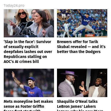
Today24.pro
‘Slap in the face’: Survivor
Brewers offer for Tarik
of sexually explicit
Skubal revealed — and it’s
deepfakes lashes out over
better than the Dodgers
Republicans stalling on
AOC’s AI crimes bill
Mets moneyline bet makes
Shaquille O'Neal talks
sense as Foster Griffin
LeBron James' Lakers