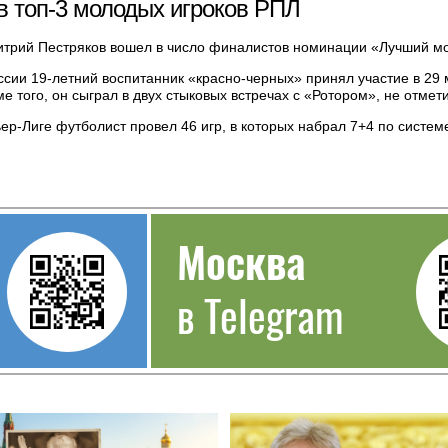
 в топ-3 молодых игроков РПЛ
итрий Пестряков вошел в число финалистов номинации «Лучший мо
ии 19-летний воспитанник «красно-черных» принял участие в 29 ма
е того, он сыграл в двух стыковых встречах с «Ротором», не отме
р-Лиге футболист провел 46 игр, в которых набрал 7+4 по системе
Москва
в Telegram