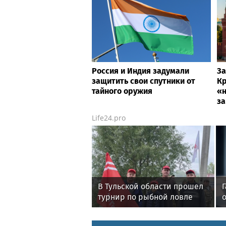
Россия и Индия задумали
За
защитить свои спутники от
Кр
тайного оружия
«н
з
Life24.pro
В Тульской области прошел
турнир по рыбной ловле
о
среди команд
железнодорожников