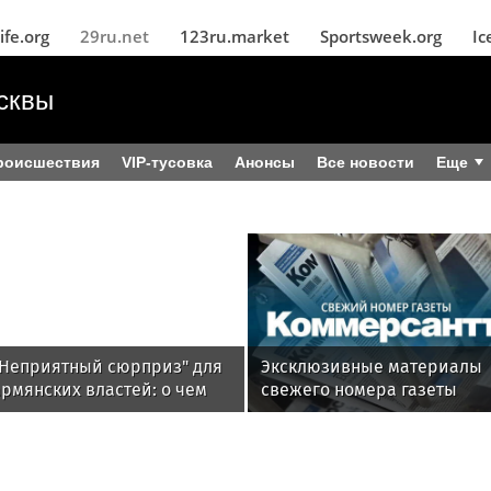
ife.org
29ru.net
123ru.market
Sportsweek.org
Ic
сквы
роисшествия
VIP-тусовка
Анонсы
Все новости
Еще
"Неприятный сюрприз" для
Эксклюзивные материалы
рмянских властей: о чем
свежего номера газеты
спорят Москва и Ереван
«Коммерсантъ»: