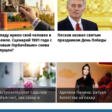
паду нужен свой человек в
Песков назвал святым
емле. Сценарий 1991 года с
праздником День Победы
овым Горбачёвым» снова
апущен?
Гастроэнтеролог Садыков
Аделина Панина: ритуал
бъяснил, как сахар в
богатства на сахар
рационе ускоряет
изнашивание тканей