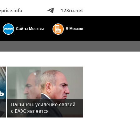
eprice.info
123ru.net
Сайты Москвы
В Москве
Пашинян: усиление связей
с ЕАЭС является
внешнеполитическим
приоритетом Армении