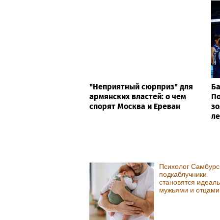
"Неприятный сюрприз" для
Ба
армянских властей: о чем
По
спорят Москва и Ереван
зо
ле
Психолог Самбурс
подкаблучники
становятся идеал
мужьями и отцами