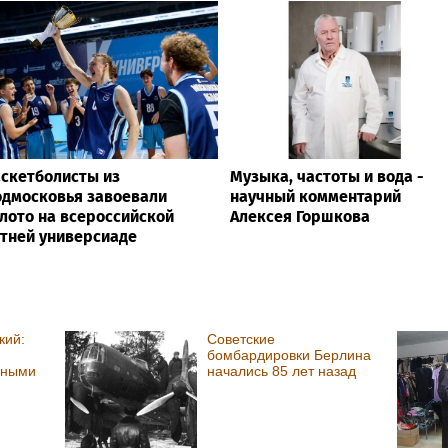
скетболисты из
Музыка, частоты и вода -
дмосковья завоевали
научный комментарий
лото на всероссийской
Алексея Горшкова
тней универсиаде
кий:
Советские
бомбардировки Берлина
ьными
начались 85 лет назад