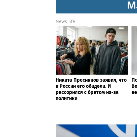
М
News-life
Никита Пресняков заявил, что
Пс
в России его обидели. И
Ве
рассорился с братом из-за
ве
политики