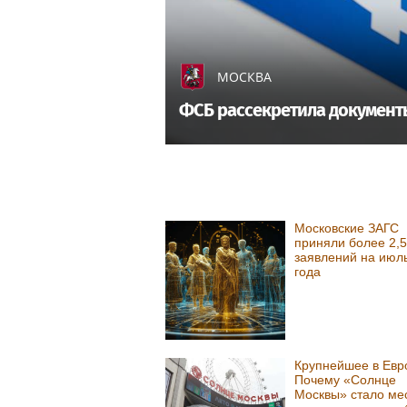
МОСКВА
ФСБ рассекретила документы
Московские ЗАГС
приняли более 2,5
заявлений на июл
года
Крупнейшее в Евр
Почему «Солнце
Москвы» стало ме