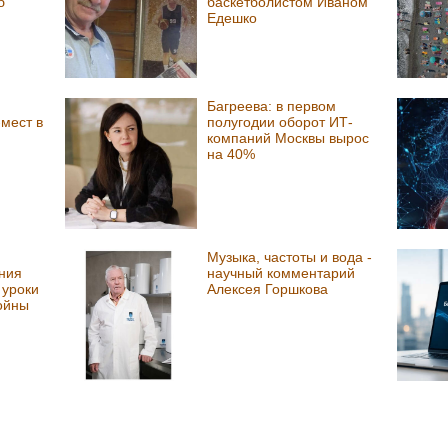
б
баскетболистом Иваном
Едешко
Багреева: в первом
мест в
полугодии оборот ИТ-
компаний Москвы вырос
на 40%
Музыка, частоты и вода -
ния
научный комментарий
 уроки
Алексея Горшкова
ойны