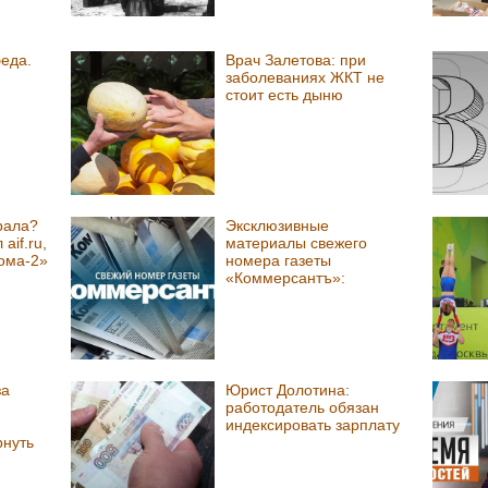
еда.
Врач Залетова: при
заболеваниях ЖКТ не
стоит есть дыню
рала?
Эксклюзивные
aif.ru,
материалы свежего
ома‑2»
номера газеты
«Коммерсантъ»:
за
Юрист Долотина:
работодатель обязан
индексировать зарплату
рнуть