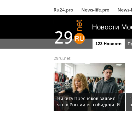
Ru24.pro
News‑life.pro
News‑l
Новости Мо
123 Новости
П
29ru.net
Никита Пресняков заявил,
что в России его обидели. И
а
рассорился с братом из-за
политики