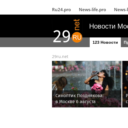
Ru24.pro
News‑life.pro
News‑l
Новости Мо
123 Новости
П
29ru.net
Синоптик Позднякова:
в Москве 6 августа
ожидается до +31 градуса