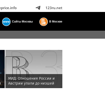
eprice.info
123ru.net
Сайты Москвы
В Москве
МИД: Отношения России и
м
Австрии упали до низшей
точки