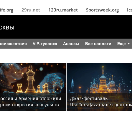
ife.org
29ru.net
123ru.market
Sportsweek.org
Ic
сквы
роисшествия
VIP-тусовка
Анонсы
Все новости
Еще
Россия и Армения отложили
Джаз-фестиваль
сроки открытия консульств
UralTerraJazz станет центро
в Капане и Владикавказе
358-летия Камышлова