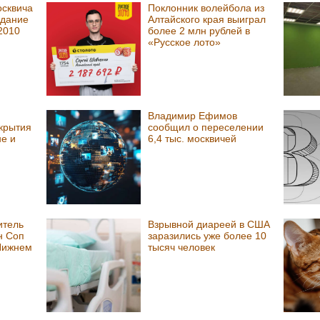
осквича
Поклонник волейбола из
вдание
Алтайского края выиграл
2010
более 2 млн рублей в
«Русское лото»
Владимир Ефимов
крытия
сообщил о переселении
не и
6,4 тыс. москвичей
итель
Взрывной диареей в США
н Соп
заразились уже более 10
 Нижнем
тысяч человек