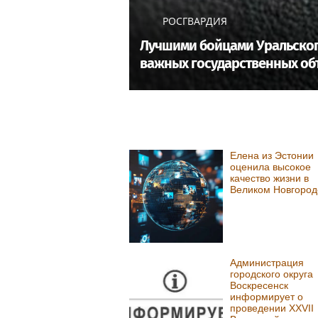
РОСГВАРДИЯ
Лучшими бойцами Уральског
важных государственных об
Елена из Эстонии
оценила высокое
качество жизни в
Великом Новгород
Администрация
городского округа
Воскресенск
информирует о
проведении XXVII