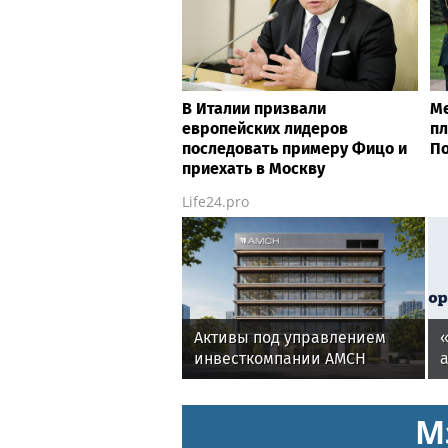
В Италии призвали
Ме
европейских лидеров
пл
последовать примеру Фицо и
П
приехать в Москву
Life24.pro
Активы под управлением
инвесткомпании AMCH
превысили $50 млн
к
М