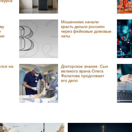
нкурса
Мошенники начали
ву
красть деньги россиян
у
через фейковые домовые
ми
чаты
елся на
Докторское знание. Сын
великого врача Олега
Филатова продолжает
его дело