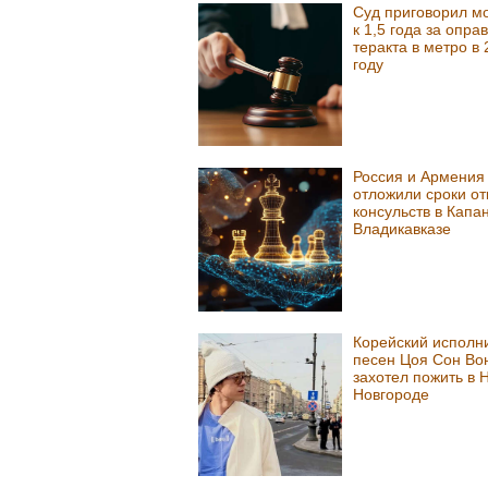
Суд приговорил м
к 1,5 года за опра
теракта в метро в 
году
Россия и Армения
отложили сроки от
консульств в Капа
Владикавказе
Корейский исполн
песен Цоя Сон Во
захотел пожить в
Новгороде