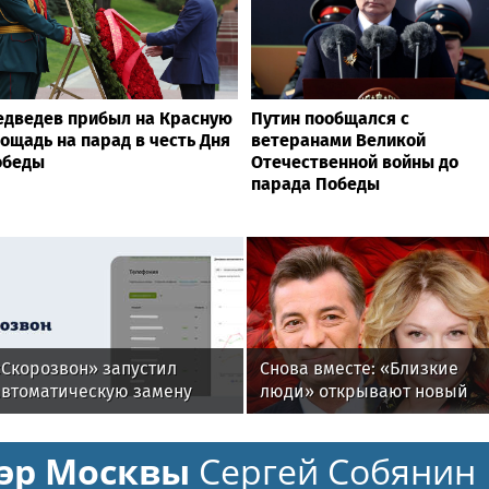
дведев прибыл на Красную
Путин пообщался с
ощадь на парад в честь Дня
ветеранами Великой
обеды
Отечественной войны до
парада Победы
«Скорозвон» запустил
Снова вместе: «Близкие
автоматическую замену
люди» открывают новый
номеров при снижении
театральный сезон
онтактности
эр Москвы
Сергей Собянин