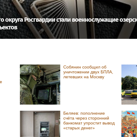
о округа Росгвардии стали военнослужащие озерск
ъектов
Собянин сообщил об
уничтожении двух БПЛА,
летевших на Москву
е
Беляев: пополнение
счёта через сторонний
банкомат упростит вывод
«старых денег»