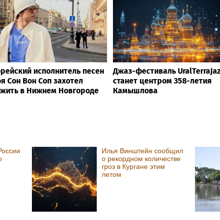
рейский исполнитель песен
Джаз-фестиваль UralTerraJaz
я Сон Вон Соп захотел
станет центром 358-летия
жить в Нижнем Новгороде
Камышлова
России
Илья Винштейн сообщил
о
о рекордном количестве
гроз в Кургане этим
летом