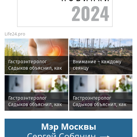
Life24.pro
Гастроэнтеролог
Внимание – каждому
Садыков объяснил, как
сеянцу
амброзия может влиять
на ЖКТ
Гастроэнтеролог
Гастроэнтеролог
Садыков объяснил, как
Садыков объяснил, как
сахар в рационе
сахар в рационе
ускоряет изнашивание
ускоряет изнашивание
Мэр Москвы
тканей
тканей
Сергей Собянин