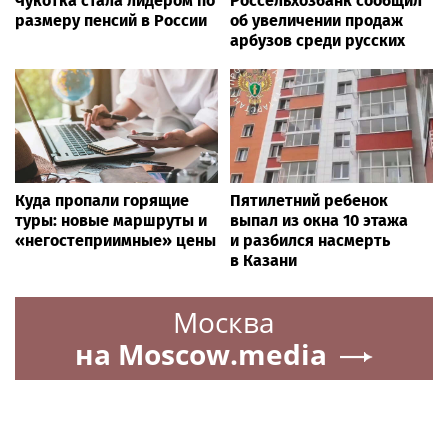
Чукотка стала лидером по
Россельхозбанк сообщил
размеру пенсий в России
об увеличении продаж
арбузов среди русских
Куда пропали горящие
Пятилетний ребенок
туры: новые маршруты и
выпал из окна 10 этажа
«негостеприимные» цены
и разбился насмерть
в Казани
Москва
на Moscow.media