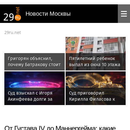
Новости Москвы
29ru.net
Григорян объяснил,
Пятилетний ребенок
почему Батракову стоит
выпал из окна 10 этажа
перейти в
и разбился насмерть
«Галатасарай»
в Казани
Суд взыскал с Игоря
Суд приговорил
Акинфеева долги за
Кирилла Филасова к
коммунальные услуги
шести годам за
подготовку теракта
От Густава IV до Маннергейма: какие