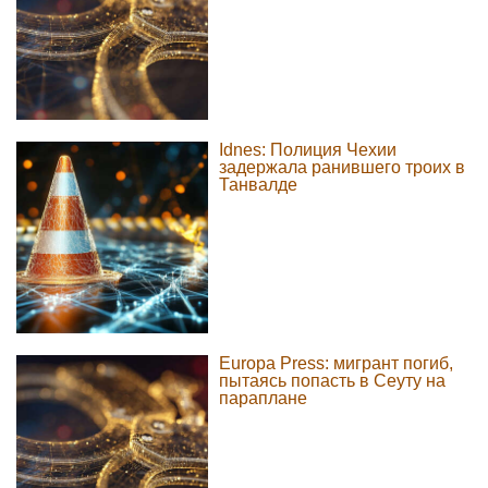
Idnes: Полиция Чехии
задержала ранившего троих в
Танвалде
Europa Press: мигрант погиб,
пытаясь попасть в Сеуту на
параплане