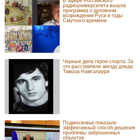
В эфире Российского
радиоуниверситета вышла
программа о духовном
возрождении Руси в годы
Смутного времени
Черные дела героя спорта. За
что расстреляли звезду дзюдо
Тамаза Намгалаури
Подмосковье показало
эффективный способ решения
проблемы заброшенных
объектов