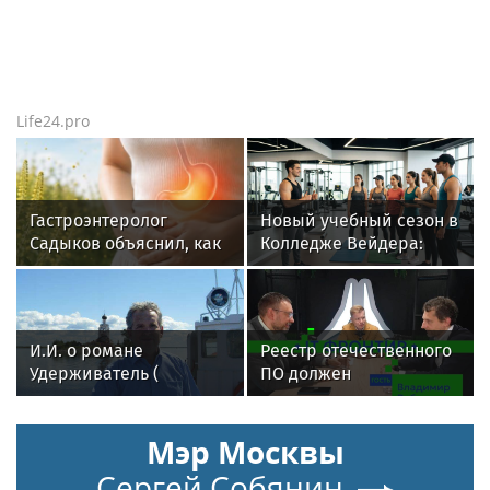
Life24.pro
Гастроэнтеролог
Новый учебный сезон в
Садыков объяснил, как
Колледже Вейдера:
амброзия может влиять
стартовали очные
на ЖКТ
программы подготовки
фитнес-тренеров и
специалистов
И.И. о романе
Реестр отечественного
индустрии здоровья
Удерживатель (
ПО должен
Удерживающий сейчас
гарантировать защиту
) русского вологодского
Мэр Москвы
писателя и поэта
Андрея Малышева (
Сергей Собянин
роман опубликован в