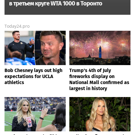
в третьем круге WTA 1000 в Торонто
Today24.pro
Bob Chesney lays out high
Trump's 4th of July
expectations for UCLA
fireworks display on
athletics
National Mall confirmed as
largest in history