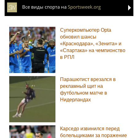
Все виды спорта на
Sportsweek.org
Суперкомпьютер Opta
обновил шансы
«Краснодара», «Зенита» и
«Спартака» на чемпионство
в РПЛ
Парашютист врезался в
рекламный щит на
футбольном матче в
Нидерландах
Карседо извинился перед
болельщиками за поражение