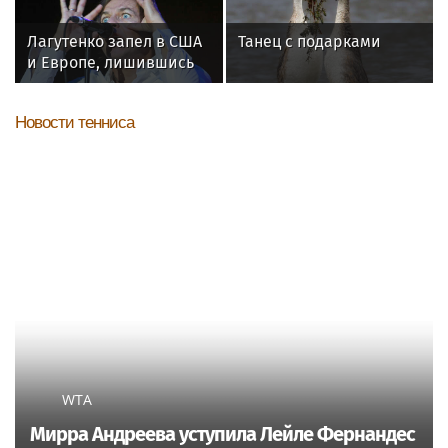
Башкирии
ответили двумя
словами
Лагутенко запел в США
Танец с подарками
и Европе, лишившись
дома в Малибу
Новости тенниса
WTA
Мирра Андреева уступила Лейле Фернандес