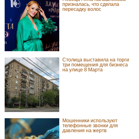
призналась, что сделала
пересадку волос
Столица выставила на торги
три помещения для бизнеса
на улице 8 Марта
Мошенники используют
телефонные звонки для
давления на жертв