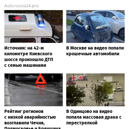
работают пожарные
вокзале более 3 тысяч
Auto.russia24.pro
квадратов
Источник: на 42-м
В Москве на видео попали
километре Киевского
крошечные автомобили
шоссе произошло ДТП
с семью машинами
Рейтинг регионов
В Одинцово на видео
с низкой аварийностью
попала массовая драка с
возглавили Чечня,
перестрелкой
Подмосковье и Брянщина