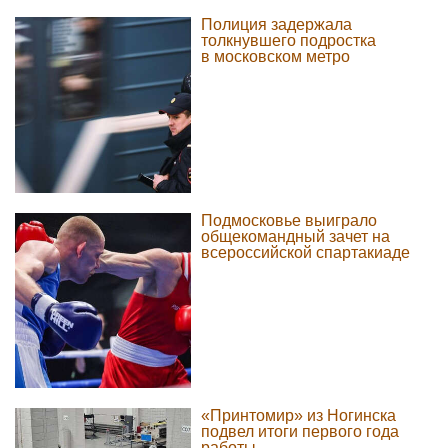
Полиция задержала
толкнувшего подростка
в московском метро
Подмосковье выиграло
общекомандный зачет на
всероссийской спартакиаде
«Принтомир» из Ногинска
подвел итоги первого года
работы