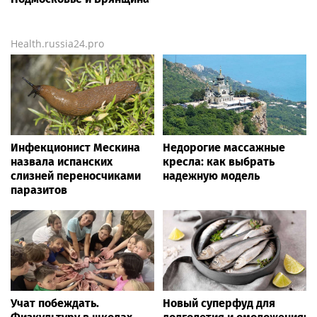
Health.russia24.pro
Инфекционист Мескина
Недорогие массажные
назвала испанских
кресла: как выбрать
слизней переносчиками
надежную модель
паразитов
Учат побеждать.
Новый суперфуд для