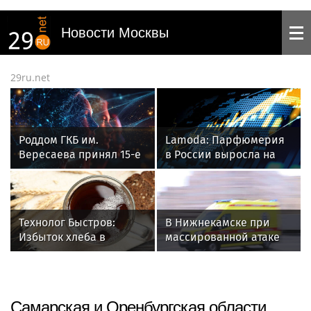
Новости Москвы
29ru.net
Роддом ГКБ им.
Lamoda: Парфюмерия
Вересаева принял 15-е
в России выросла на
дитя московской мамы
34,5% в 2026 году
Технолог Быстров:
В Нижнекамске при
Избыток хлеба в
массированной атаке
домашнем квасе может
БПЛА погибли люди
привести к рискам
Самарская и Оренбургская области