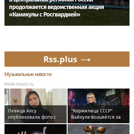
продолжается ведомственная акция
«Каникулы с Росгвардией»
Rss.plus
Музыкальные новости
Poisk-music.ru
Певица Алсу
"Кормилица СССР"
опубликовала фото с
Вайкуле возьмётся за
родителями из
оружие. Сама так
деревни Уяндык в
сказала. В России ей