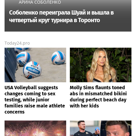
АРИНА СОБОЛЕНКО
Соболенко переиграла Шуай и вышла в
четвертый круг турнира в Торонто
Today24.pro
USA Volleyball suggests
Molly Sims flaunts toned
changes coming to sex
abs in mismatched bikini
testing, while junior
during perfect beach day
families raise male athlete
with her kids
concerns