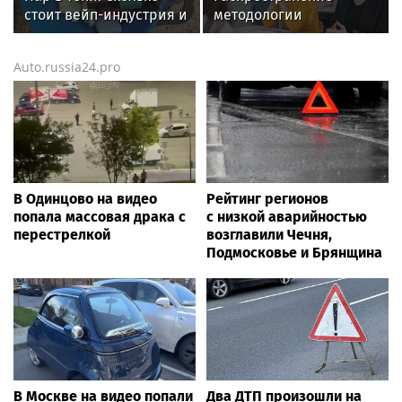
роман опубликован в
стоит вейп-индустрия и
методологии
2016 г. )
что будет, если ее
российской
запретить
психологической
Auto.russia24.pro
научной школы: в
МГППУ прошли
международные
вебинары
В Одинцово на видео
Рейтинг регионов
попала массовая драка с
с низкой аварийностью
перестрелкой
возглавили Чечня,
Подмосковье и Брянщина
В Москве на видео попали
Два ДТП произошли на