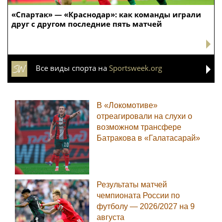
«Спартак» — «Краснодар»: как команды играли
друг с другом последние пять матчей
Все виды спорта на
Sportsweek.org
В «Локомотиве»
отреагировали на слухи о
возможном трансфере
Батракова в «Галатасарай»
Результаты матчей
чемпионата России по
футболу — 2026/2027 на 9
августа