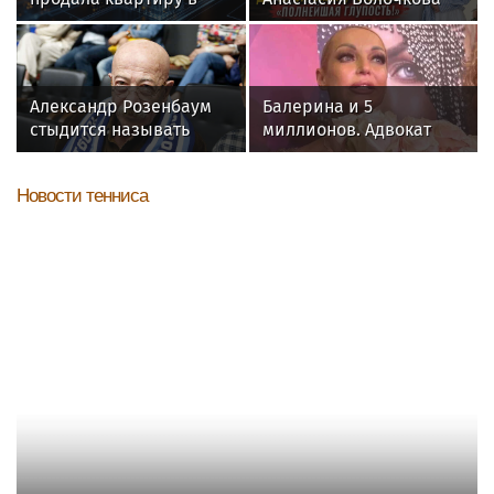
Питере из-за суда с УК
осудила дочь за отказ
от знаменитой
фамилии
Александр Розенбаум
Балерина и 5
стыдится называть
миллионов. Адвокат
себя звездой
Бенхин раскрыл, кто
должен Волочковой
Новости тенниса
денег