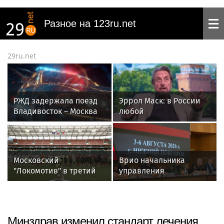
Разное на 123ru.net
29ru.net
РЖД задержала поезд
Эррол Маск: в России
Владивосток – Москва
любой
на 3 часа 49 минут
здравомыслящий
человек был бы
счастлив
Московский
Врио начальника
"Локомотив" в третий
управления
раз выиграл
вневедомственной
юношеский турнир
охраны Росгвардии по
UTLC Cup
Чувашской Республике
- Чувашии принял
Минздрав изменил стандарт лечения
участие во