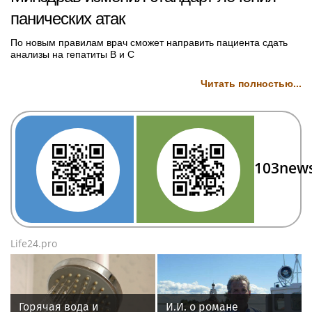
Всероссийском
панических атак
совещании-семинаре в
Нижнем Новгороде
По новым правилам врач сможет направить пациента сдать
анализы на гепатиты B и C
Читать полностью...
103new
Life24.pro
Горячая вода и
И.И. о романе