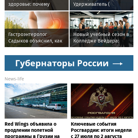
здоровье: почему
Удерживатель (
важен исправный
Удерживающий сейчас
водонагреватель
) русского вологодского
писателя и поэта
Андрея Малышева (
Гастроэнтеролог
Новый учебный сезон в
роман опубликован в
Садыков объяснил, как
Колледже Вейдера:
2016 г. )
амброзия может влиять
стартовали очные
на ЖКТ
программы подготовки
Губернаторы России
фитнес-тренеров и
специалистов
индустрии здоровья
News-life
Red Wings объявила о
Ключевые события
продлении полетной
Росгвардии: итоги недели
программы в Грузии на
с 27 июля по 2 августа