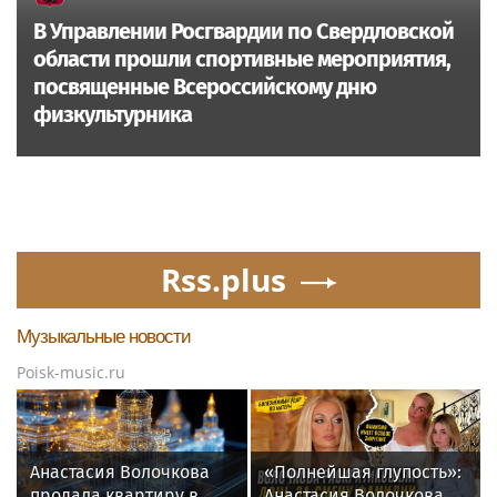
В Управлении Росгвардии по Свердловской
области прошли спортивные мероприятия,
посвященные Всероссийскому дню
физкультурника
Rss.plus
Музыкальные новости
Poisk-music.ru
Анастасия Волочкова
«Полнейшая глупость»:
продала квартиру в
Анастасия Волочкова