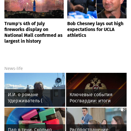
Trump's 4th of July
Bob Chesney lays out high
fireworks display on
expectations for UCLA
National Mall confirmed as
athletics
largest in history
News-life
И.И. о романе
Ключевые события
Удерживатель (
Росгвардии: итоги
Удерживающий сейчас
недели с 27 июля по 2
) русского вологодского
августа (видео)
писателя и поэта
Андрея Малышева (
Пар в тени. Сколько
Распространение