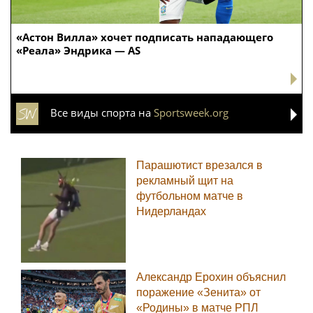
«Астон Вилла» хочет подписать нападающего
«Реала» Эндрика — AS
Все виды спорта на
Sportsweek.org
Парашютист врезался в
рекламный щит на
футбольном матче в
Нидерландах
Александр Ерохин объяснил
поражение «Зенита» от
«Родины» в матче РПЛ