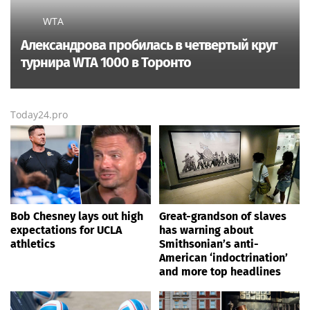
WTA
Александрова пробилась в четвертый круг
турнира WTA 1000 в Торонто
Today24.pro
Bob Chesney lays out high
Great-grandson of slaves
expectations for UCLA
has warning about
athletics
Smithsonian’s anti-
American ‘indoctrination’
and more top headlines