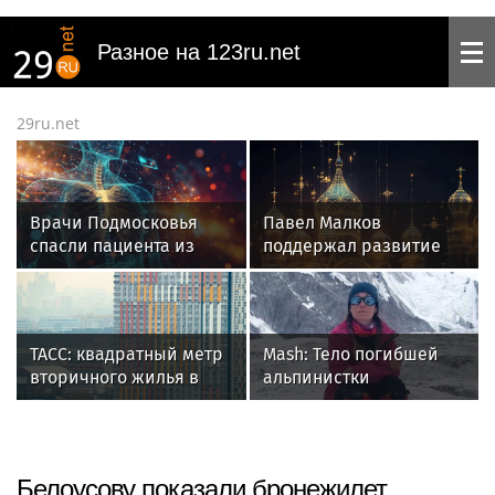
Разное на 123ru.net
29ru.net
Врачи Подмосковья
Павел Малков
спасли пациента из
поддержал развитие
КНДР от инсульта
фестиваля "Небо
России"
ТАСС: квадратный метр
Mash: Тело погибшей
вторичного жилья в
альпинистки
России подорожал
Наговициной останется
почти на 3% за квартал
на пике Победы
Белоусову показали бронежилет,