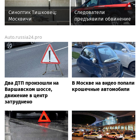
минут
похороны его отца
Синоптик Тишковец:
Следователи
Москвичи
предъявили обвинение
попрощаются с летом
подростку за поджог
уже в ближайшие
релейных шкафов в
Auto.russia24.pro
выходные
Подмосковье
Два ДТП произошли на
В Москве на видео попали
Варшавском шоссе,
крошечные автомобили
движение в центр
затруднено