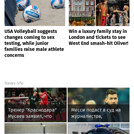
USA Volleyball suggests
Win a luxury family stay in
changes coming to sex
London and tickets to see
testing, while junior
West End smash-hit Oliver!
families raise male athlete
concerns
News-life
Тренер "Краснодара"
Месси подаст в суд на
Мусаев заявил, что
журналистов,
ждал Угальде у
незаконно
"Спартака" с первых
пробравшихся на