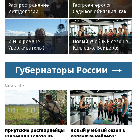
Распространение
Гастроэнтеролог
методологии
Садыков объяснил, как
российской
амброзия может влиять
психологической
на ЖКТ
научной школы: в
МГППУ прошли
И.И. о романе
Новый учебный сезон в
международные
Удерживатель (
Колледже Вейдера:
вебинары
Удерживающий сейчас
стартовали очные
) русского вологодского
программы подготовки
Губернаторы России
писателя и поэта
фитнес-тренеров и
Андрея Малышева (
специалистов
роман опубликован в
индустрии здоровья
News-life
2016 г. )
Иркутские росгвардейцы
Новый учебный сезон в
завоевали золото на
Колледже Вейдера: