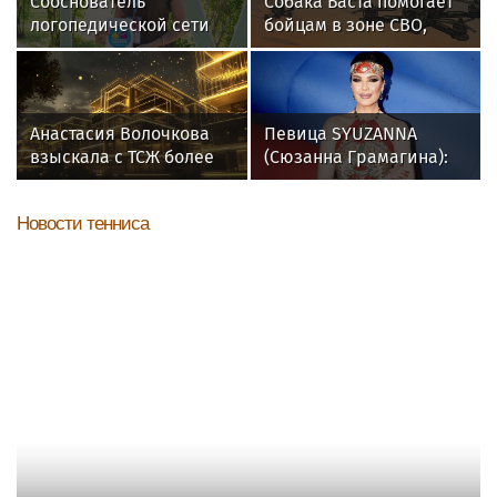
Сооснователь
Собака Баста помогает
логопедической сети
бойцам в зоне СВО,
«Разноцветные
предупреждая о дронах
цыплята» выступила на
ВСУ
VK Fest
Анастасия Волочкова
Певица SYUZANNA
взыскала с ТСЖ более
(Сюзанна Грамагина):
5,2 млн рублей за
как перестать
затопление
волноваться и начать
Новости тенниса
говорить спокойно