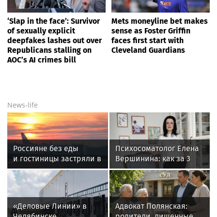
‘Slap in the face’: Survivor
Mets moneyline bet makes
of sexually explicit
sense as Foster Griffin
deepfakes lashes out over
faces first start with
Republicans stalling on
Cleveland Guardians
AOC’s AI crimes bill
News-life
Россияне без еды
Психосоматолог Елена
и гостиницы застряли в
Вершинина: как за 3
аэропорту Египта после
минуты вернуть себе
отмены рейса
равновесие
«Деловые Линии» в
Адвокат Полянская:
Челябинске
родители, лишенные