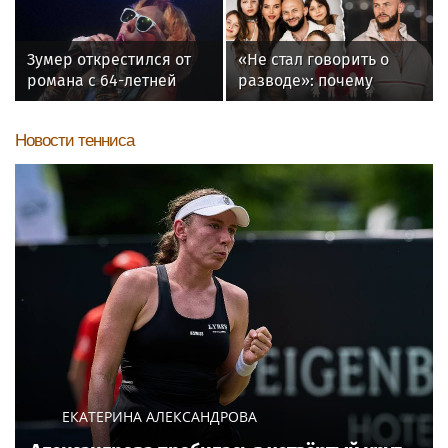
спортивному
ориентированию
Зумер открестился от
«Не стал говорить о
романа с 64-летней
разводе»: почему
Жанной Агузаровой
Джиган после
расставания
Новости тенниса
неожиданно сделал
главным своих детей
ЕКАТЕРИНА АЛЕКСАНДРОВА