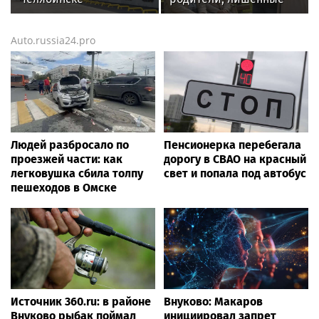
переезжают на новый
прав, не могут
адрес
требовать алименты
Auto.russia24.pro
с детей
Людей разбросало по
Пенсионерка перебегала
проезжей части: как
дорогу в СВАО на красный
легковушка сбила толпу
свет и попала под автобус
пешеходов в Омске
Источник 360.ru: в районе
Внуково: Макаров
Внуково рыбак поймал
инициировал запрет