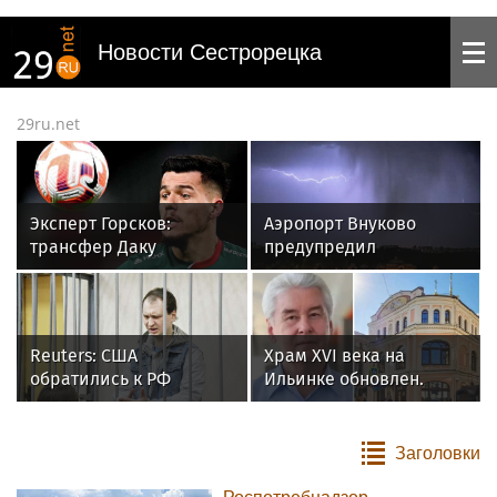
Новости Сестрорецка
29ru.net
Эксперт Горсков:
Аэропорт Внуково
трансфер Даку
предупредил
спорный, его характер
пассажиров
может подвести
о возможных
«Спартак»
задержках из-за
непогоды
Reuters: США
Храм XVI века на
обратились к РФ
Ильинке обновлен.
с просьбой освободить
Собянин рассказал об
осужденного Гилмана
итогах работ
Заголовки