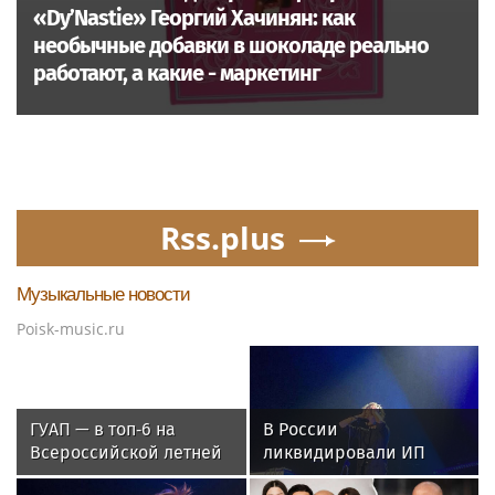
«Dy’Nastie» Георгий Хачинян: как
необычные добавки в шоколаде реально
работают, а какие - маркетинг
Rss.plus
Музыкальные новости
Poisk-music.ru
ГУАП — в топ‑6 на
В России
Всероссийской летней
ликвидировали ИП
Универсиаде по
певицы Земфиры