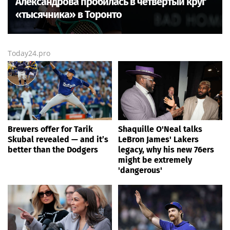
Александрова пробилась в четвёртый круг
«тысячника» в Торонто
Today24.pro
Brewers offer for Tarik
Shaquille O'Neal talks
Skubal revealed — and it’s
LeBron James' Lakers
better than the Dodgers
legacy, why his new 76ers
might be extremely
'dangerous'