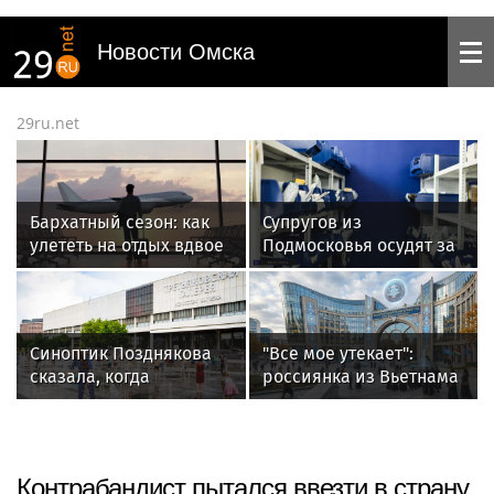
Новости Омска
29ru.net
Бархатный сезон: как
Супругов из
улететь на отдых вдвое
Подмосковья осудят за
дешевле — 7
посылку с сюрпризом в
проверенных способов
Томск
Синоптик Позднякова
"Все мое утекает":
сказала, когда
россиянка из Вьетнама
закончится жара в
подала иск к ведьме из
Москве
Томска, требуя вернуть
женское счастье
Контрабандист пытался ввезти в страну