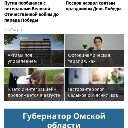
Путин пообщался с
Песков назвал святым
ветеранами Великой
праздником День Победы
Отечественной войны до
парада Победы
Life24.pro
Активы под
Фотодинамическая
управлением
терапия: как
инвесткомпании AMCH
современные
превысили $50 млн
технологии меняют
подход к лечению
онкологии
«Лето с Интеграцией»
Гастроэнтеролог
продолжается в августе
Садыков объяснил, как
— заключительный
сахар в рационе
месяц программы
ускоряет изнашивание
Губернатор Омской
тканей
области