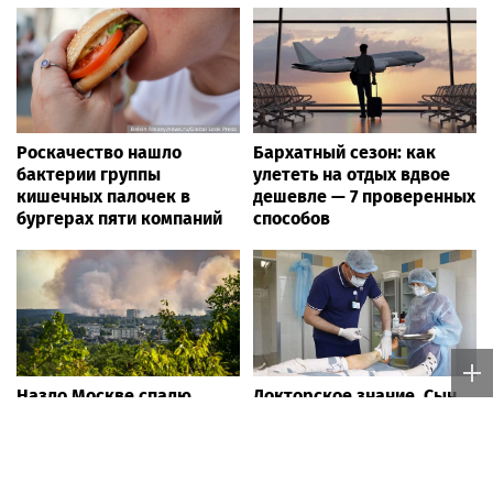
Роскачество нашло
Бархатный сезон: как
бактерии группы
улететь на отдых вдвое
кишечных палочек в
дешевле — 7 проверенных
бургерах пяти компаний
способов
Назло Москве спалю
Докторское знание. Сын
страну. В ЕС страдают без
великого врача Олега
техники РФ для тушения
Филатова продолжает его
пожаров
дело