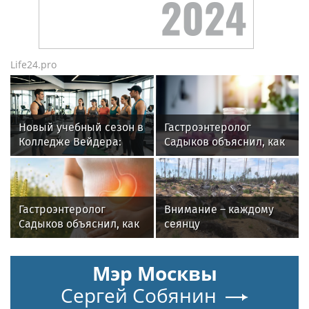
Life24.pro
Новый учебный сезон в
Гастроэнтеролог
Колледже Вейдера:
Садыков объяснил, как
стартовали очные
сахар в рационе
программы подготовки
ускоряет изнашивание
фитнес-тренеров и
тканей
специалистов
Гастроэнтеролог
Внимание – каждому
индустрии здоровья
Садыков объяснил, как
сеянцу
амброзия может влиять
на ЖКТ
Мэр Москвы
Сергей Собянин