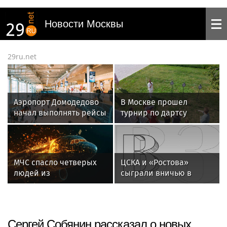
Новости Москвы
29ru.net
Аэропорт Домодедово
В Москве прошел
начал выполнять рейсы
турнир по дартсу
по согласованию
от «Роснефти»
МЧС спасло четверых
ЦСКА и «Ростова»
людей из
сыграли вничью в
сорвавшегося лифта в
третьем туре РПЛ
Махачкале
Сергей Собянин рассказал о новых