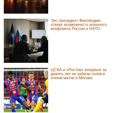
Экс-президент Финляндии
отверг возможность военного
конфликта России и НАТО
ЦСКА и «Ростов» впервые за
девять лет не забили голов в
очном матче в Москве