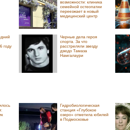
возможности: клиника
семейной остеопатии
переезжает в новый
медицинский центр
едний
Черные дела героя
спорта. За что
6 году
расстреляли звезду
дзюдо Тамаза
Намгалаури
илось
Гидробиологическая
и:
станция «Глубокое
ик
озеро» отметила юбилей
в Подмосковье