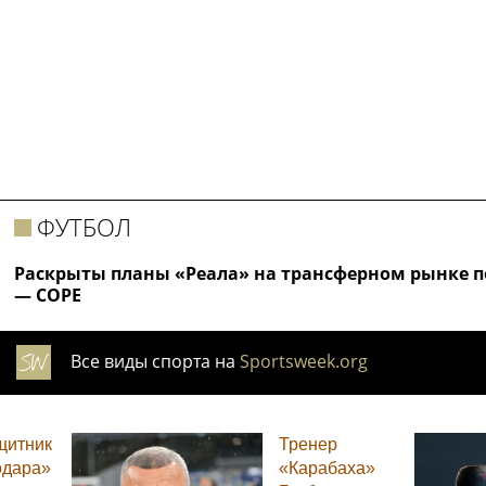
ФУТБОЛ
Раскрыты планы «Реала» на трансферном рынке по
— COPE
Все виды спорта на
Sportsweek.org
щитник
Тренер
одара»
«Карабаха»