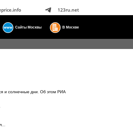
eprice.info
123ru.net
Сайты Москвы
В Москве
ся и солнечные дни. Об этом РИА
.
...