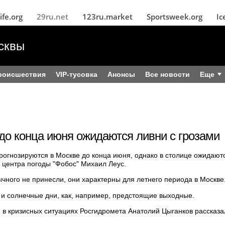
ife.org
29ru.net
123ru.market
Sportsweek.org
Ic
сквы
роисшествия
VIP-тусовка
Анонсы
Все новости
Еще
 до конца июня ожидаются ливни с грозами
прогнозируются в Москве до конца июня, однако в столице ожидают
 центра погоды "Фобос" Михаил Леус.
ычного не принесли, они характерны для летнего периода в Москве
 и солнечные дни, как, например, предстоящие выходные.
в кризисных ситуациях Росгидромета Анатолий Цыганков рассказал