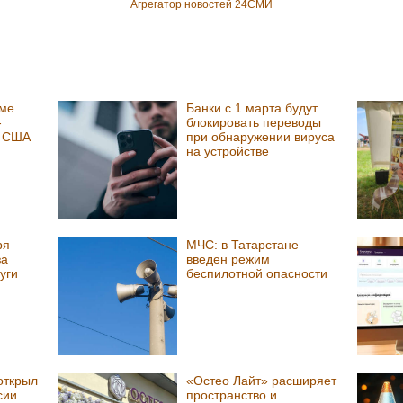
Агрегатор новостей 24СМИ
юме
Банки с 1 марта будут
-
блокировать переводы
в США
при обнаружении вируса
на устройстве
ря
МЧС: в Татарстане
за
введен режим
уги
беспилотной опасности
открыл
«Остео Лайт» расширяет
сии
пространство и