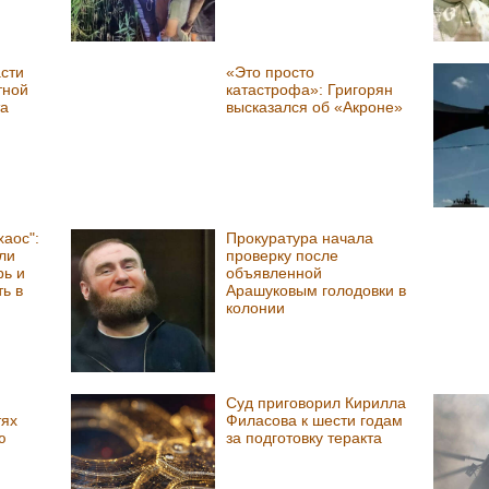
сти
«Это просто
тной
катастрофа»: Григорян
та
высказался об «Акроне»
хаос":
Прокуратура начала
ли
проверку после
рь и
объявленной
ть в
Арашуковым голодовки в
колонии
Суд приговорил Кирилла
тях
Филасова к шести годам
ю
за подготовку теракта