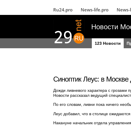
Ru24.pro
News‑life.pro
News‑l
Новости Мо
123 Новости
П
Синоптик Леус: в Москве
Дожди ливневого характера с грозами 
Новости рассказал ведущий специалист
По его словам, ливни пока ничего необ
Леус добавил, что в столице ожидаются
Накануне начальник отдела управления 