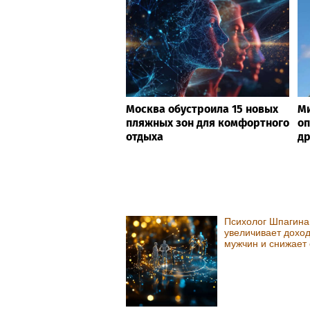
Москва обустроила 15 новых
М
пляжных зон для комфортного
оп
отдыха
др
Психолог Шпагина
увеличивает дохо
мужчин и снижает 