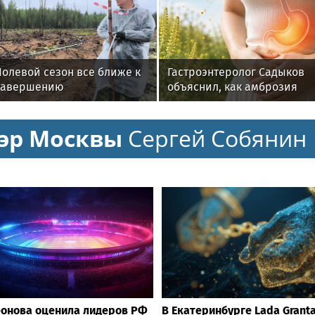
Полевой сезон все ближе к
Гастроэнтеролог Садыков
завершению
объяснил, как амброзия
может влиять на ЖКТ
эр Москвы
Сергей Собянин
онова оценила лидеров РФ
В Екатеринбурге Lada Grant