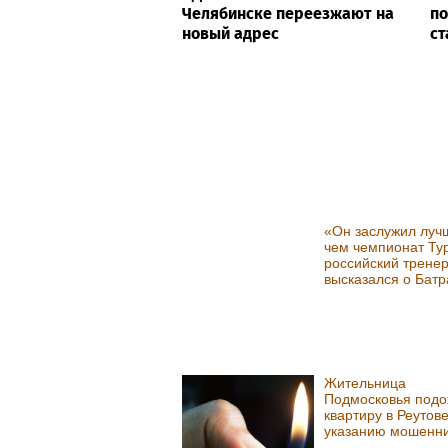
Челябинске переезжают на
по
новый адрес
ст
«Он заслужил луч
чем чемпионат Ту
российский трене
высказался о Батр
Жительница
Подмосковья подо
квартиру в Реутове
указанию мошенн