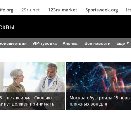
ife.org
29ru.net
123ru.market
Sportsweek.org
Ic
сквы
роисшествия
VIP-тусовка
Анонсы
Все новости
Еще
5 – не аксиома. Сколько
Москва обустроила 15 новы
минут должен принимать
пляжных зон для
врач
комфортного отдыха