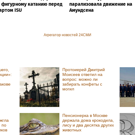
 фигурному катанию перед
парализовала движение на
артом ISU
Амундсена
Агрегатор новостей 24СМИ
шего,
Протоиерей Дмитрий
рции»:
Моисеев ответил на
р
вопрос: можно ли
акове
забирать конфеты с
могил
Пенсионерка в Москве
жгла
держала дома крокодила,
 по
лису и два десятка других
иков
животных