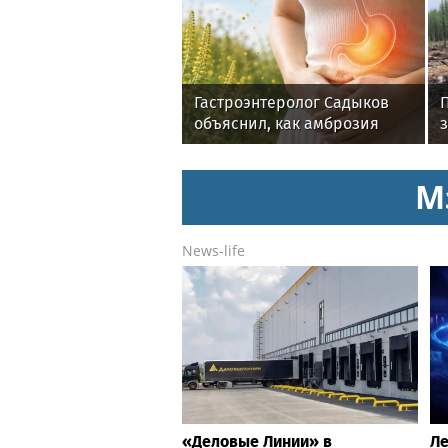
Гастроэнтеролог Садыков
объяснил, как амброзия
может влиять на ЖКТ
М
News-life
«Деловые Линии» в
Ле