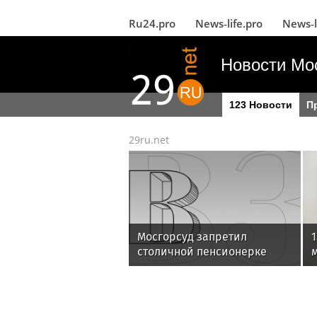
Ru24.pro
News‑life.pro
News‑l
Новости Мо
123 Новости
П
29ru.net
Мосгорсуд запретил
1
столичной пенсионерке
держать в квартире
каймана и лису