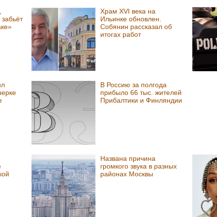
,
Храм XVI века на
 забьёт
Ильинке обновлен.
аке»
Собянин рассказал об
итогах работ
ил
В Россию за полгода
нерке
прибыло 66 тыс. жителей
е
Прибалтики и Финляндии
Названа причина
е
громкого звука в разных
кой
районах Москвы