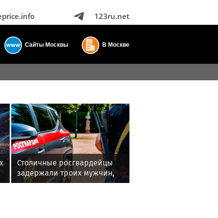
eprice.info
123ru.net
Сайты Москвы
В Москве
х
Столичные росгвардейцы
задержали троих мужчин,
устроивших пьяный дебош
в баре