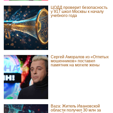
ЦОДД проверит безопасность
у 917 школ Москвы к началу
учебного года
Сергей Аморалов из «Отпетых
мошенников» поставил
памятник на могиле жены
Baza: Житель Ивановской
области получил 30 млн за