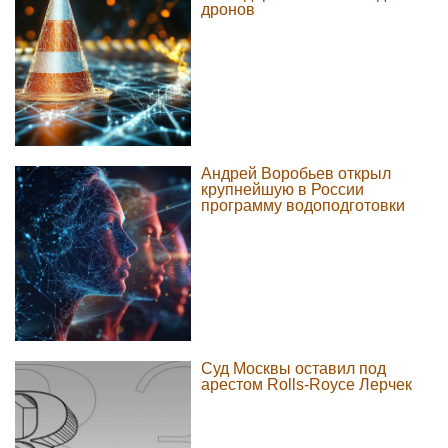
дронов
Андрей Воробьев открыл
крупнейшую в России
программу водоподготовки
Суд Москвы оставил под
арестом Rolls-Royce Лерчек