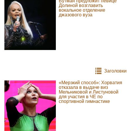
Бутман предложит певице
Долиной возглавить
вокальное отделение
джазового вуза
Заголовки
«Мерзкий способ»: Хорватия
отказала в выдаче виз
Мельниковой и Листуновой
для участия в ЧЕ по
спортивной гимнастике