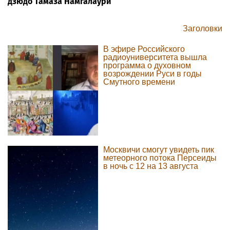
дзюдо Тамаза Намгалаури
Заголовки
В эфире Российского
радиоуниверситета вышла
программа о духовном
возрождении Руси в годы
Смутного времени
Москвичи смогут увидеть пик
метеорного потока Персеиды
в ночь с 12 на 13 августа