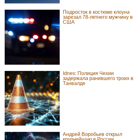
Подросток в костюме клоуна
зарезал 78-летнего мужчину в
США
Idnes: Полиция Чехии
задержала ранившего троих в
Танвалде
Андрей Воробьев открыл
крупнейшую в России