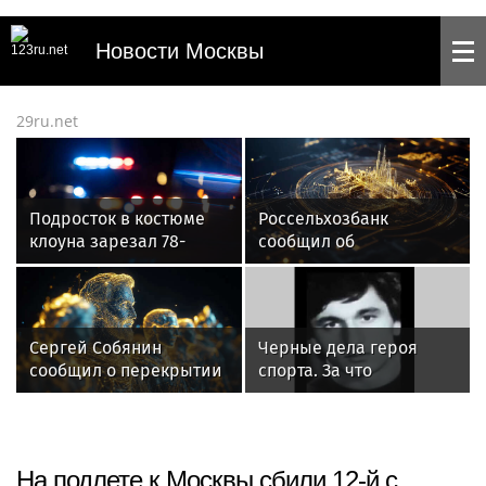
Новости Москвы
29ru.net
Подросток в костюме
Россельхозбанк
клоуна зарезал 78-
сообщил об
летнего мужчину в США
увеличении продаж
арбузов среди русских
Сергей Собянин
Черные дела героя
сообщил о перекрытии
спорта. За что
дорог в Москве 8 и 9
расстреляли звезду
августа
дзюдо Тамаза
Намгалаури
На подлете к Москвы сбили 12-й с