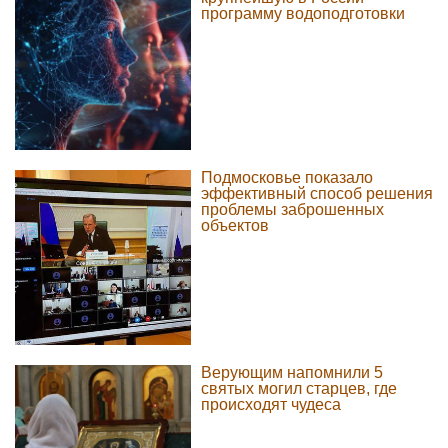
программу водоподготовки
Подмосковье показало
эффективный способ решения
проблемы заброшенных
объектов
Верующим напомнили 5
святых могил старцев, где
происходят чудеса