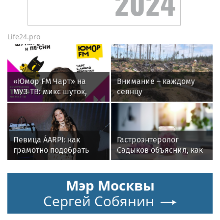
Life24.pro
«Юмор FM Чарт» на
Внимание – каждому
МУЗ‑ТВ: микс шуток,
сеянцу
песен и позитива
Певица ÁARPI: как
Гастроэнтеролог
грамотно подобрать
Садыков объяснил, как
гардероб для
сахар в рационе
выступлений
ускоряет изнашивание
Мэр Москвы
тканей
Сергей Собянин