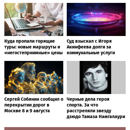
Куда пропали горящие
Суд взыскал с Игоря
туры: новые маршруты и
Акинфеева долги за
«негостеприимные» цены
коммунальные услуги
Сергей Собянин сообщил о
Черные дела героя
перекрытии дорог в
спорта. За что
Москве 8 и 9 августа
расстреляли звезду
дзюдо Тамаза Намгалаури