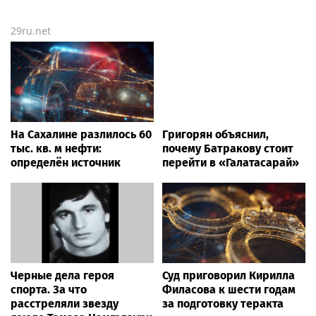
29ru.net
На Сахалине разлилось 60
Григорян объяснил,
тыс. кв. м нефти:
почему Батракову стоит
определён источник
перейти в «Галатасарай»
Черные дела героя
Суд приговорил Кирилла
спорта. За что
Филасова к шести годам
расстреляли звезду
за подготовку теракта