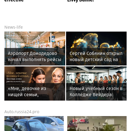
News-life
Аэропорт Домодедово
Сергей Собянин открыл
начал выполнять рейсы
новый детский сад на
по согласованию
300 мест в Москве
«Мне, девочке из
Новый учебный сезон в
нищей семьи,
Колледже Вейдера:
бессмысленно
стартовали очные
рассказывать про
программы подготовки
Auto.russia24.pro
социальную
фитнес-тренеров и
несправедливость»:
специалистов
Юлия Пересильд резко
индустрии здоровья