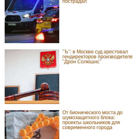
пострадал
"Ъ": в Москве суд арестовал
гендиректоров производителя
"Дрон Солюшнс"
От бионического моста до
шумозащитного блока:
проекты школьников для
современного города