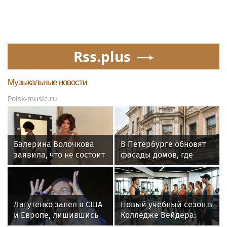
Rss.plus
Музыкальные новости
Poisk-music.ru
Балерина Волочкова
В Петербурге обновят
заявила, что не состоит
фасады домов, где
в отношениях с
жили Чайковский и
молодым журналистом
Тургенев
Лагутенко запел в США
Новый учебный сезон в
и Европе, лишившись
Колледже Вейдера:
дома в Малибу
стартовали очные