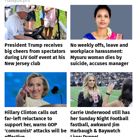
Today24.pro
President Trump receives
No weekly offs, leave and
big cheers from spectators
workplace harassment:
during LIV Golf event at his
Mysuru woman dies by
New Jersey club
suicide, accuses manager
Hillary Clinton calls out
Carrie Underwood still has
far-left reluctance to
her Sunday Night Football
support her, warns GOP
fastball, awkward Jim
'communist' attacks will be
Harbaugh & Baywatch
effective
Livvy Dunne!