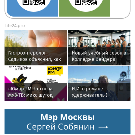
Life24.pro
Гастроэнтеролог
Новый учебный сезон в
Садыков объяснил, как
Колледже Вейдера:
амброзия может влиять
стартовали очные
на ЖКТ
программы подготовки
фитнес-тренеров и
специалистов
«Юмор FM Чарт» на
И.И. о романе
индустрии здоровья
МУЗ‑ТВ: микс шуток,
Удерживатель (
песен и позитива
Удерживающий сейчас
) русского вологодского
Мэр Москвы
писателя и поэта
Андрея Малышева (
Сергей Собянин
роман опубликован в
2016 г. )