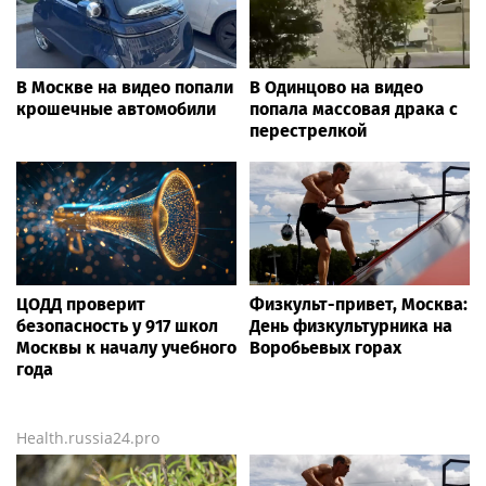
ответила критикам
после скандала с
поступлением дочери
В Москве на видео попали
В Одинцово на видео
крошечные автомобили
попала массовая драка с
перестрелкой
ЦОДД проверит
Физкульт-привет, Москва:
безопасность у 917 школ
День физкультурника на
Москвы к началу учебного
Воробьевых горах
года
Health.russia24.pro