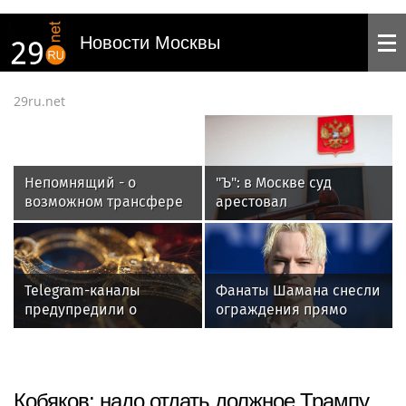
Новости Москвы
29ru.net
Непомнящий - о
"Ъ": в Москве суд
возможном трансфере
арестовал
Батракова:
гендиректоров
«Галатасарай» - это
производителя "Дрон
турецкий «Спартак»
Солюшнс"
Telegram-каналы
Фанаты Шамана снесли
предупредили о
ограждения прямо
нашествии
перед певцом
американских
на концерте в Абакане
тараканов на дачи
Кобяков: надо отдать должное Трампу,