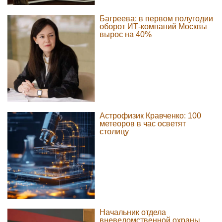
Багреева: в первом полугодии
оборот ИТ-компаний Москвы
вырос на 40%
Астрофизик Кравченко: 100
метеоров в час осветят
столицу
Начальник отдела
вневедомственной охраны