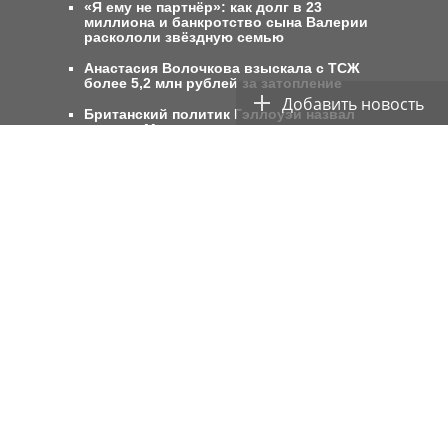
«Я ему не партнёр»: как долг в 23
миллиона и банкротство сына Валерии
раскололи звёздную семью
Анастасия Волочкова взыскала с ТСЖ
более 5,2 млн рублей за затопление
Британский политик Гэллоуэй назвал
метро в Москве восьмым чудом света
Суд приговорил экс-директора Popcorn
Books к 4 годам условно за пропаганду
ЛГБТ
Росгидромет: Москвичей ожидает
«температурный провал» на следующей
неделе
Московский школьник рассказал о своих
планах в Большой арктической
экспедиции
Copyright © 2015–
29ru.net