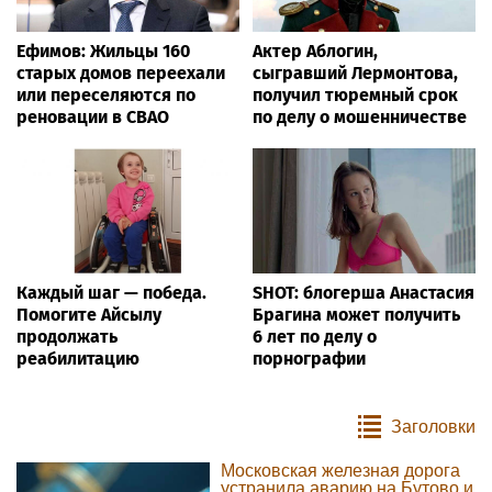
Ефимов: Жильцы 160
Актер Аблогин,
старых домов переехали
сыгравший Лермонтова,
или переселяются по
получил тюремный срок
реновации в СВАО
по делу о мошенничестве
Каждый шаг — победа.
SHOT: блогерша Анастасия
Помогите Айсылу
Брагина может получить
продолжать
6 лет по делу о
реабилитацию
порнографии
Заголовки
Московская железная дорога
устранила аварию на Бутово и