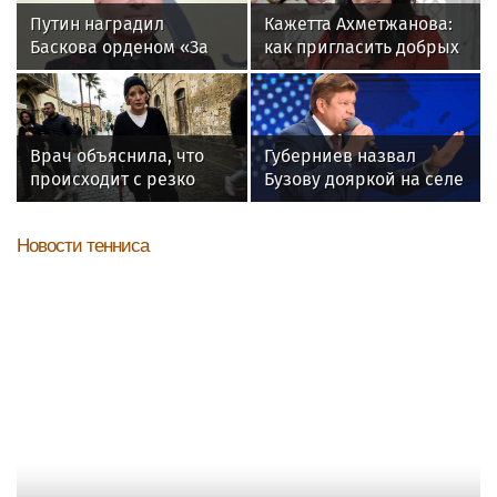
Путин наградил
Кажетта Ахметжанова:
Баскова орденом «За
как пригласить добрых
заслуги перед
духов в новый дом
Отечеством» IV степени
Врач объяснила, что
Губерниев назвал
происходит с резко
Бузову дояркой на селе
похудевшей Пугачёвой:
"Вылечить уже нельзя"
Новости тенниса