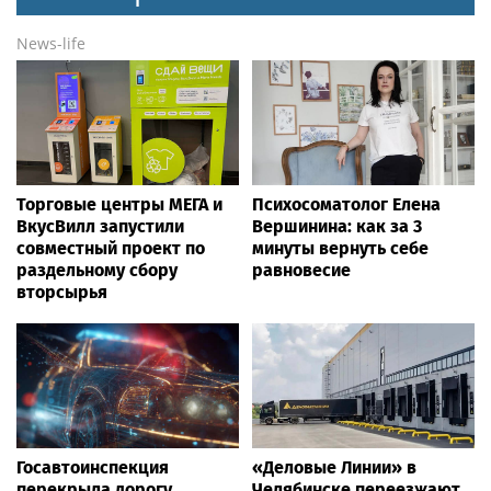
News-life
Торговые центры МЕГА и
Психосоматолог Елена
ВкусВилл запустили
Вершинина: как за 3
совместный проект по
минуты вернуть себе
раздельному сбору
равновесие
вторсырья
Госавтоинспекция
«Деловые Линии» в
перекрыла дорогу
Челябинске переезжают