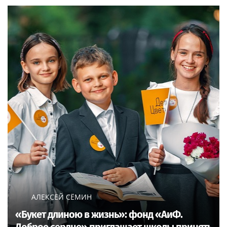
АЛЕКСЕЙ СЁМИН
«Букет длиною в жизнь»: фонд «АиФ.