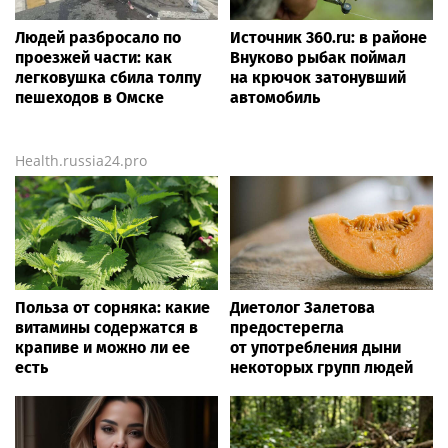
Людей разбросало по
Источник 360.ru: в районе
проезжей части: как
Внуково рыбак поймал
легковушка сбила толпу
на крючок затонувший
пешеходов в Омске
автомобиль
Health.russia24.pro
Польза от сорняка: какие
Диетолог Залетова
витамины содержатся в
предостерегла
крапиве и можно ли ее
от употребления дыни
есть
некоторых групп людей