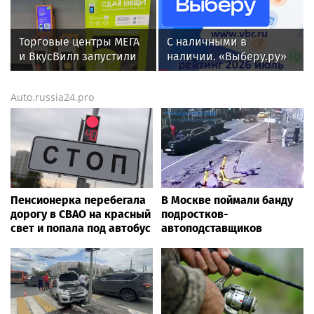
адрес
равновесие
Торговые центры МЕГА
С наличными в
и ВкусВилл запустили
наличии. «Выберу.ру»
совместный проект по
составил рейтинг
раздельному сбору
кредитных карт для
Auto.russia24.pro
вторсырья
снятия денег за июль
2026 года
Пенсионерка перебегала
В Москве поймали банду
дорогу в СВАО на красный
подростков-
свет и попала под автобус
автоподставщиков