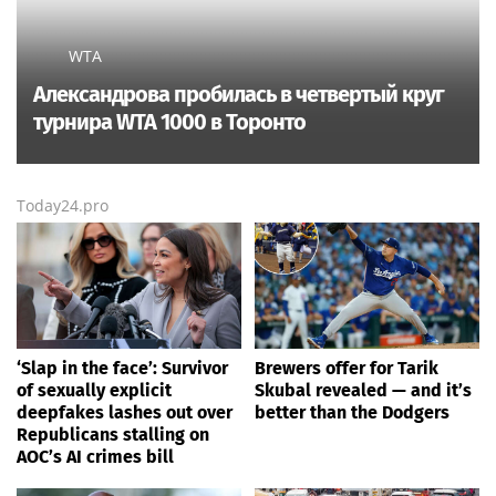
WTA
Александрова пробилась в четвертый круг
турнира WTA 1000 в Торонто
Today24.pro
‘Slap in the face’: Survivor
Brewers offer for Tarik
of sexually explicit
Skubal revealed — and it’s
deepfakes lashes out over
better than the Dodgers
Republicans stalling on
AOC’s AI crimes bill