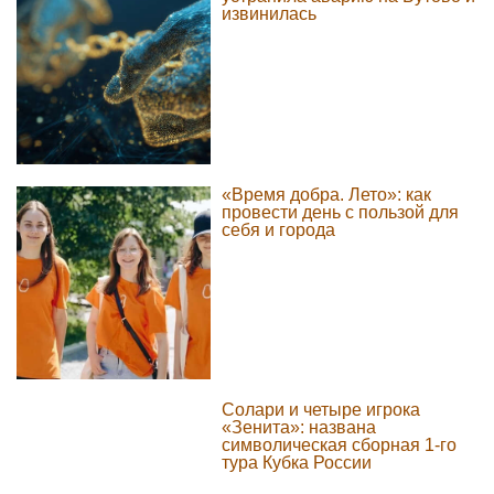
извинилась
«Время добра. Лето»: как
провести день с пользой для
себя и города
Солари и четыре игрока
«Зенита»: названа
символическая сборная 1-го
тура Кубка России