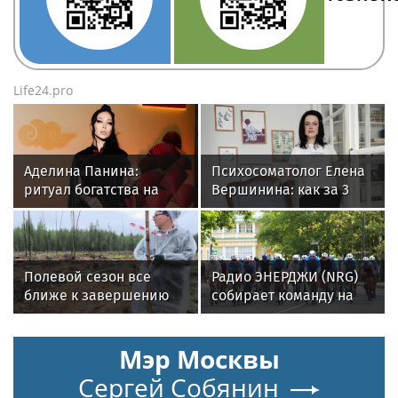
Life24.pro
Аделина Панина:
Психосоматолог Елена
ритуал богатства на
Вершинина: как за 3
сахар
минуты вернуть себе
равновесие
Полевой сезон все
Радио ЭНЕРДЖИ (NRG)
ближе к завершению
собирает команду на
Tour de Russie в
Петербурге
Мэр Москвы
Сергей Собянин