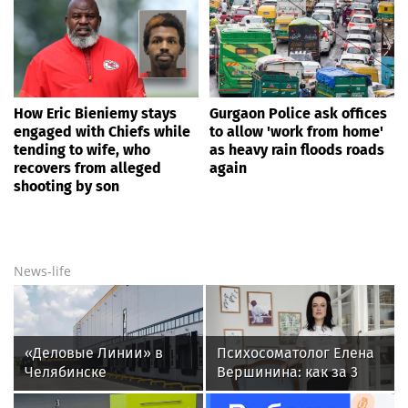
How Eric Bieniemy stays
Gurgaon Police ask offices
engaged with Chiefs while
to allow 'work from home'
tending to wife, who
as heavy rain floods roads
recovers from alleged
again
shooting by son
News-life
«Деловые Линии» в
Психосоматолог Елена
Челябинске
Вершинина: как за 3
переезжают на новый
минуты вернуть себе