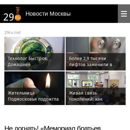
Новости Москвы
29ru.net
Технолог Быстров:
Более 2,9 тысячи
Домашнее
лифтов заменили в
консервирование
Москве в этом году в
требует стерилизации
рамках программы
банок и продуктов
капремонта
Жительница
Живая связь
Подмосковья подожгла
поколений: как
квартиру в Реутове по
московские библиотеки
указанию мошенников
хранят память о
Великой
Отечественной войне
Не догнать! «Мемориал братьев