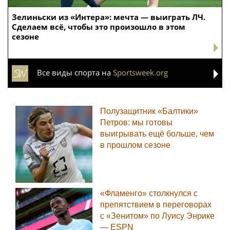
Зелиньски из «Интера»: мечта — выиграть ЛЧ.
Сделаем всё, чтобы это произошло в этом
сезоне
Все виды спорта на
Sportsweek.org
Полузащитник «Балтики»
Петров: мы готовы
выигрывать ещё больше, чем
в прошлом сезоне
«Фламенго» столкнулся с
препятствием в переговорах
с «Зенитом» по Луису Энрике
— ESPN