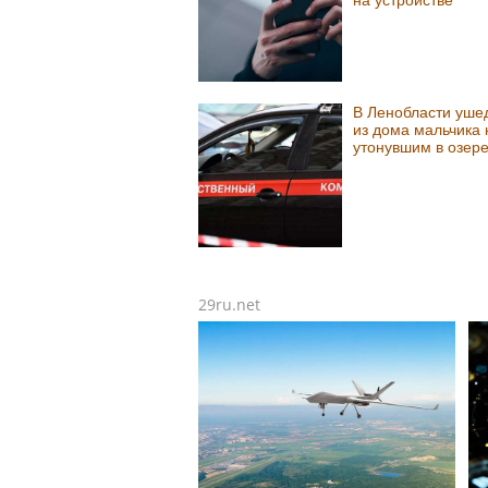
В Ленобласти уше
из дома мальчика
утонувшим в озер
29ru.net