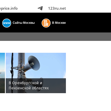
eprice.info
123ru.net
Сайты Москвы
В Москве
В Оренбургской и
Пензенской областях
объявили ракетную
опасность