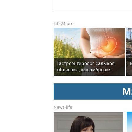
Life24.pro
Гастроэнтеролог Садыков
объяснил, как амброзия
может влиять на ЖКТ
М
News-life