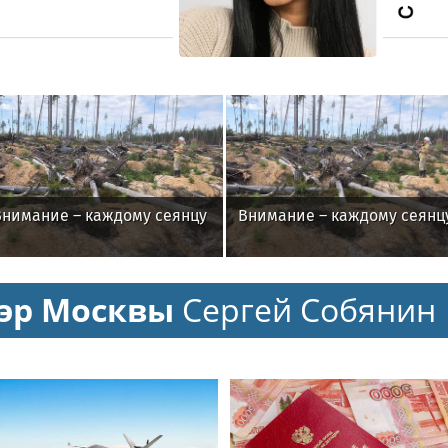
Внимание – каждому сеянцу
Внимание – каждому сеянц
эр Москвы
Сергей Собянин