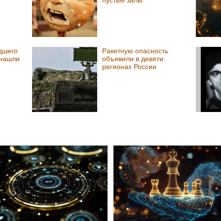
дшего
Ракетную опасность
 нашли
объявили в девяти
е
регионах России