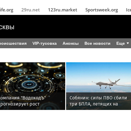
ife.org
29ru.net
123ru.market
Sportsweek.org
Ic
сквы
роисшествия
VIP-тусовка
Анонсы
Все новости
Еще
Компания "ВодоходЪ"
Собянин: силы ПВО сбили
прогнозирует рост
три БПЛА, летящих на
круизных туристов на 15%
Москву