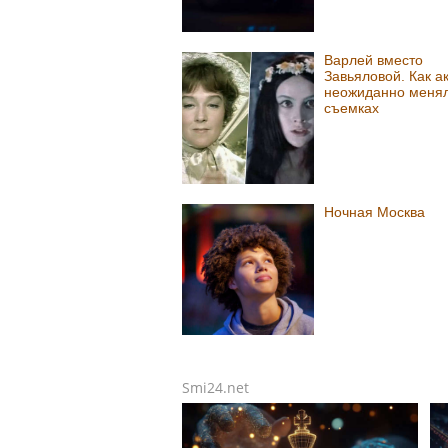
Варлей вместо
Завьяловой. Как а
неожиданно менял
съемках
Ночная Москва
Smi24.net