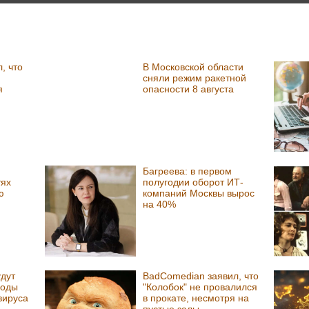
, что
В Московской области
сняли режим ракетной
я
опасности 8 августа
Багреева: в первом
тях
полугодии оборот ИТ-
ю
компаний Москвы вырос
на 40%
удут
BadComedian заявил, что
воды
"Колобок" не провалился
вируса
в прокате, несмотря на
пустые залы