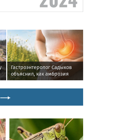
у
Гастроэнтеролог Садыков
объяснил, как амброзия
может влиять на ЖКТ