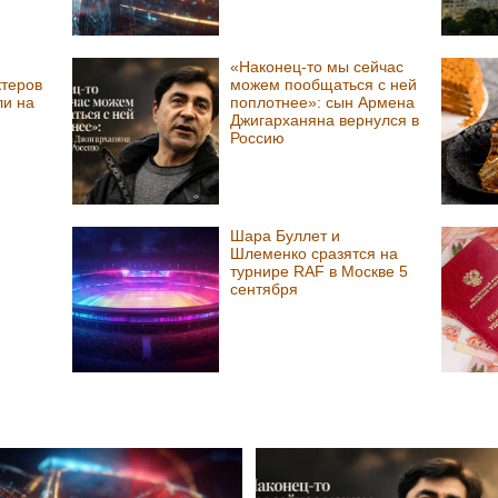
«Наконец-то мы сейчас
ктеров
можем пообщаться с ней
и на
поплотнее»: сын Армена
Джигарханяна вернулся в
Россию
Шара Буллет и
Шлеменко сразятся на
турнире RAF в Москве 5
сентября