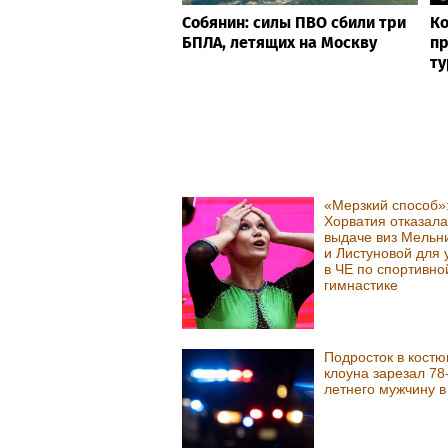
Собянин: силы ПВО сбили три
Ко
БПЛА, летящих на Москву
пр
ту
«Мерзкий способ»
Хорватия отказала
выдаче виз Мельн
и Листуновой для 
в ЧЕ по спортивно
гимнастике
Подросток в кост
клоуна зарезал 78
летнего мужчину 