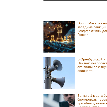
Эррол Маск заявил
западные санкции
неэффективны дл
России
В Оренбургской и
Пензенской облас
объявили ракетну
опасность
Банки с 1 марта б
блокировать пере
при обнаружении 
на устройстве