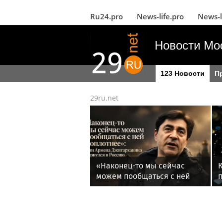
Ru24.pro
News‑life.pro
News‑l
Новости Мо
123 Новости
П
29ru.net
«Наконец-то мы сейчас
можем пообщаться с ней
поплотнее»: сын Армена
Джигарханяна вернулся в
Россию