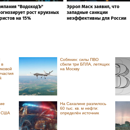
мпания "ВодоходЪ"
Эррол Маск заявил, что
огнозирует рост круизных
западные санкции
ристов на 15%
неэффективны для России
:
Собянин: силы ПВО
 в
сбили три БПЛА, летящих
иковой
на Москву
участия
й
юме
На Сахалине разлилось
-
60 тыс. кв. м нефти:
в США
определён источник