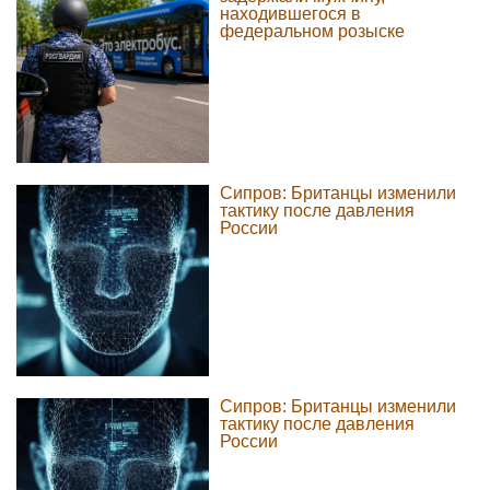
находившегося в
федеральном розыске
Сипров: Британцы изменили
тактику после давления
России
Сипров: Британцы изменили
тактику после давления
России