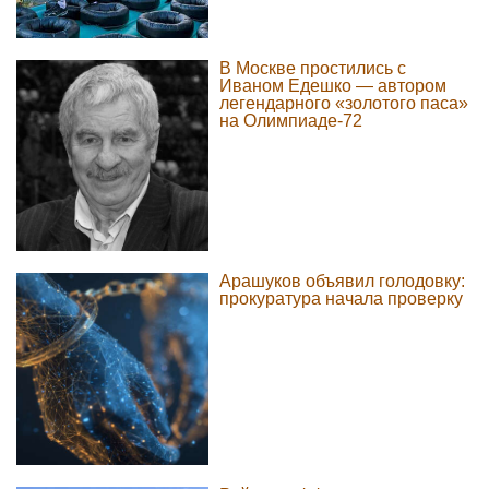
В Москве простились с
Иваном Едешко — автором
легендарного «золотого паса»
на Олимпиаде-72
Арашуков объявил голодовку:
прокуратура начала проверку