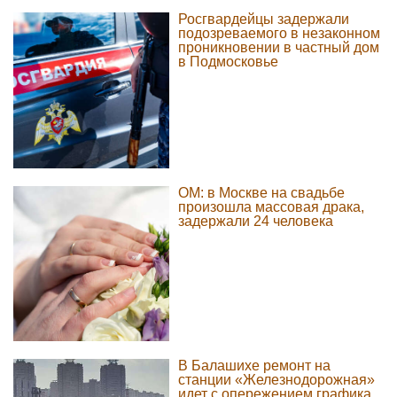
Росгвардейцы задержали
подозреваемого в незаконном
проникновении в частный дом
в Подмосковье
ОМ: в Москве на свадьбе
произошла массовая драка,
задержали 24 человека
В Балашихе ремонт на
станции «Железнодорожная»
идет с опережением графика