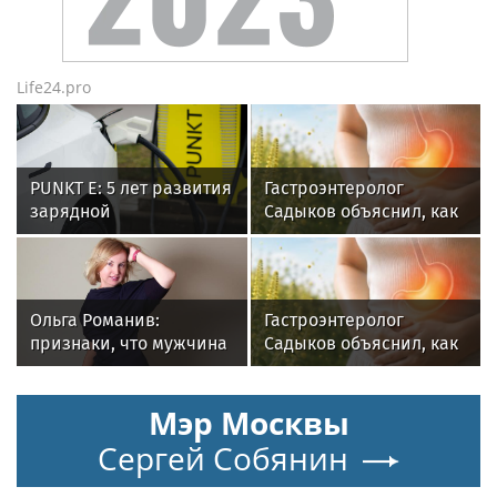
Life24.pro
PUNKT E: 5 лет развития
Гастроэнтеролог
зарядной
Садыков объяснил, как
инфраструктуры
амброзия может влиять
на ЖКТ
Ольга Романив:
Гастроэнтеролог
признаки, что мужчина
Садыков объяснил, как
скоро сделает
амброзия может влиять
предложение
на ЖКТ
Мэр Москвы
Сергей Собянин