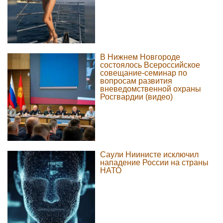
В Нижнем Новгороде
состоялось Всероссийское
совещание-семинар по
вопросам развития
вневедомственной охраны
Росгвардии (видео)
Саули Ниинисте исключил
нападение России на страны
НАТО