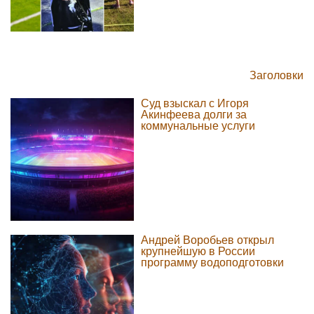
Заголовки
Суд взыскал с Игоря
Акинфеева долги за
коммунальные услуги
Андрей Воробьев открыл
крупнейшую в России
программу водоподготовки