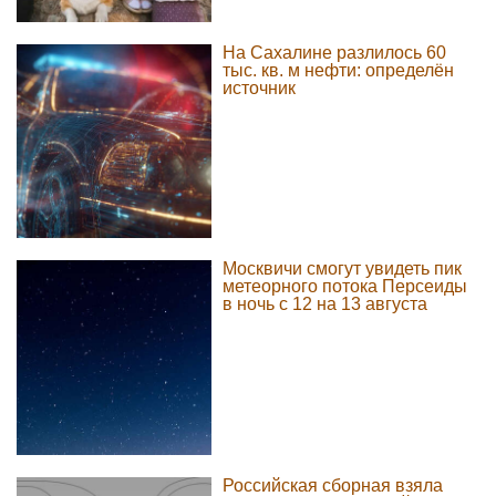
На Сахалине разлилось 60
тыс. кв. м нефти: определён
источник
Москвичи смогут увидеть пик
метеорного потока Персеиды
в ночь с 12 на 13 августа
Российская сборная взяла