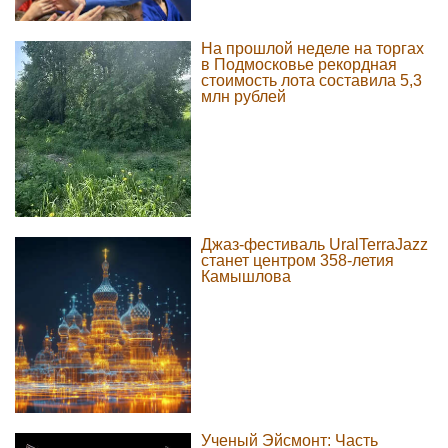
На прошлой неделе на торгах
в Подмосковье рекордная
стоимость лота составила 5,3
млн рублей
Джаз-фестиваль UralTerraJazz
станет центром 358-летия
Камышлова
Ученый Эйсмонт: Часть