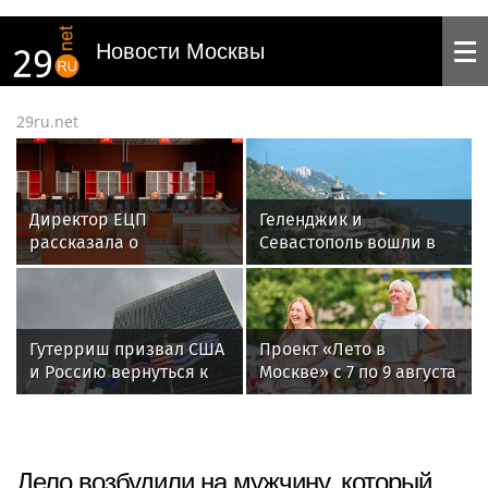
Новости Москвы
29ru.net
Директор ЕЦП
Геленджик и
рассказала о
Севастополь вошли в
преимуществах
топ мест летнего
онлайн-консультаций
отдыха в России с
для ветеранов СВО
самым чистым
воздухом
Гутерриш призвал США
Проект «Лето в
и Россию вернуться к
Москве» с 7 по 9 августа
диалогу по контролю
пригласил на
над ЯО
тренировки и мастер-
классы
Дело возбудили на мужчину, который