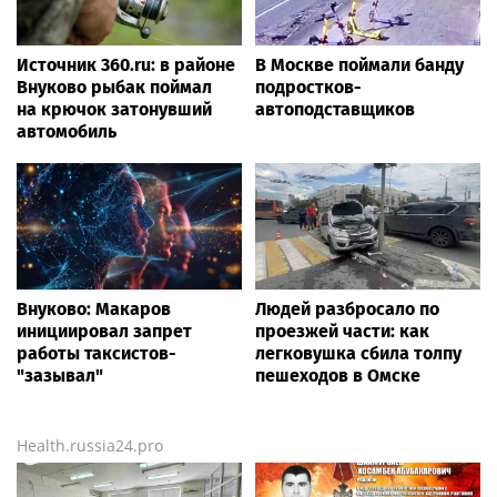
СВАО на красный свет и
переезжают на новый
попала под автобус
адрес
Профессиональный
Сергей Собянин
мониторинг транспорта
наградил лауреатов
ГЛОНАСС/GPS: полный
конкурса лучших
контроль и экономия
строительных проектов
Auto.russia24.pro
для вашего автопарка
Источник 360.ru: в районе
В Москве поймали банду
Внуково рыбак поймал
подростков-
на крючок затонувший
автоподставщиков
автомобиль