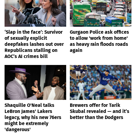
‘Slap in the face’: Survivor
Gurgaon Police ask offices
of sexually explicit
to allow 'work from home'
deepfakes lashes out over
as heavy rain floods roads
Republicans stalling on
again
AOC’s AI crimes bill
Shaquille O'Neal talks
Brewers offer for Tarik
LeBron James' Lakers
Skubal revealed — and it’s
legacy, why his new 76ers
better than the Dodgers
might be extremely
'dangerous'