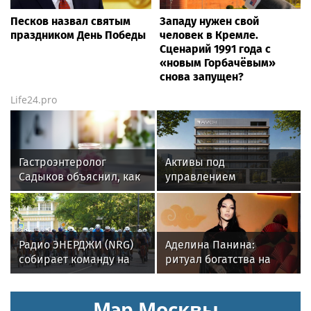
Песков назвал святым
Западу нужен свой
праздником День Победы
человек в Кремле.
Сценарий 1991 года с
«новым Горбачёвым»
снова запущен?
Life24.pro
Гастроэнтеролог
Активы под
Садыков объяснил, как
управлением
сахар в рационе
инвесткомпании AMCH
ускоряет изнашивание
превысили $50 млн
тканей
Радио ЭНЕРДЖИ (NRG)
Аделина Панина:
собирает команду на
ритуал богатства на
Tour de Russie в
сахар
Петербурге
Мэр Москвы