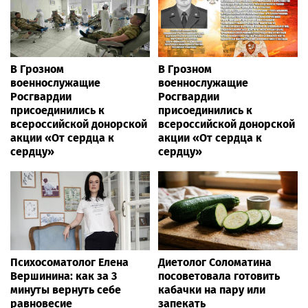
Внуково: Макаров
Людей разбросало по
инициировал запрет
проезжей части: как
работы таксистов-
легковушка сбила толпу
"зазывал"
пешеходов в Омске
Health.russia24.pro
В Грозном
В Грозном
военнослужащие
военнослужащие
Росгвардии
Росгвардии
присоединились к
присоединились к
всероссийской донорской
всероссийской донорской