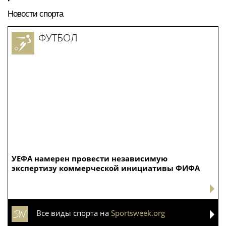
акции «От сердца к
акции «От сердца к
сердцу»
сердцу»
Психосоматолог Елена
Диетолог Соломатина
Вершинина: как за 3
посоветовала готовить
минуты вернуть себе
кабачки на пару или
равновесие
запекать
Новости спорта
ФУТБОЛ