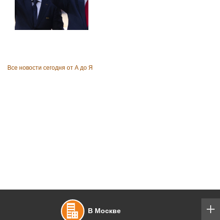
В 88 лет умерла заслуженный
тренер России по
фехтованию Фаина Саевич
«Всё было сделано в рамках
права». В ФИФА выступили с
заявлением насчёт продажи
прав на ЧМ
Все новости сегодня от А до Я