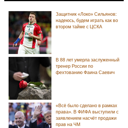
УЕФА намерен провести независимую
экспертизу коммерческой инициативы ФИФА
Все виды спорта на
Sportsweek.org
Защитник «Локо» Сильянов:
надеюсь, будем играть как во
втором тайме с ЦСКА