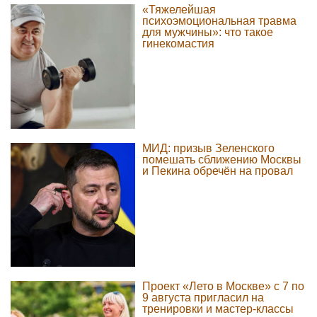
«Тяжелейшая
психоэмоциональная травма
для мужчины»: что такое
гинекомастия
МИД: призыв Зеленского
помешать сближению Москвы
и Пекина обречён на провал
Проект «Лето в Москве» с 7 по
9 августа пригласил на
тренировки и мастер-классы