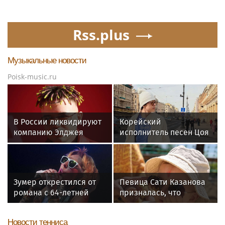
Rss.plus
Музыкальные новости
Poisk-music.ru
В России ликвидируют
Корейский
компанию Элджея
исполнитель песен Цоя
Сон Вон Соп захотел
пожить в Нижнем
Новгороде
Зумер открестился от
Певица Сати Казанова
романа с 64-летней
призналась, что
Жанной Агузаровой
назвала дочь в честь
индуистской богини
Новости тенниса