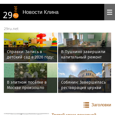
Новости Клина
29ru.net
Справки: Запись в
В Пушкино завершили
детский сад в 2026 году:
капитальный ремонт
как встать в очередь и
детского сада «Ручеек»
подать заявление
В элитном посёлке в
Собянин: Завершилась
Москве произошло
реставрация церкви
самовозгорание
Ильи Пророка на
электрокара Zeekr 001
Новгородском
подворье
Заголовки