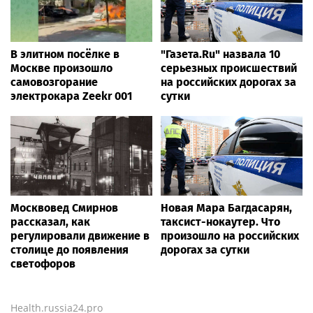
В элитном посёлке в
"Газета.Ru" назвала 10
Москве произошло
серьезных происшествий
самовозгорание
на российских дорогах за
электрокара Zeekr 001
сутки
Москвовед Смирнов
Новая Мара Багдасарян,
рассказал, как
таксист-нокаутер. Что
регулировали движение в
произошло на российских
столице до появления
дорогах за сутки
светофоров
Health.russia24.pro