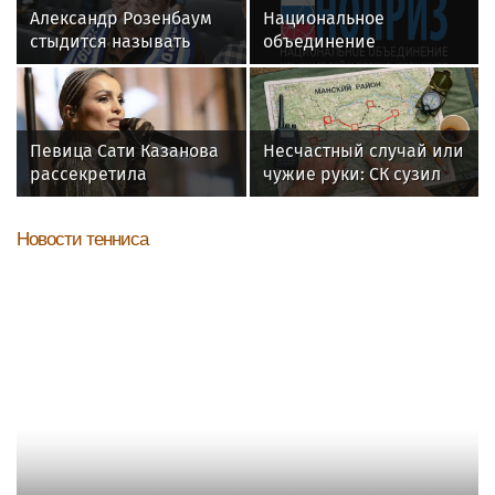
Александр Розенбаум
Национальное
стыдится называть
объединение
себя звездой
изыскателей и
проектировщиков
объявляет о приеме
заявок на XI
Певица Сати Казанова
Несчастный случай или
Международный
рассекретила
чужие руки: СК сузил
профессиональный
«безгрешное, чистое,
загадку Усольцевых до
конкурс НОПРИЗ на
любящее» имя своей
двух версий
лучший проект
Новости тенниса
дочери