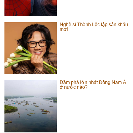
Nghệ sĩ Thành Lộc lập sân khấu
mới
Đầm phá lớn nhất Đông Nam Á
ở nước nào?