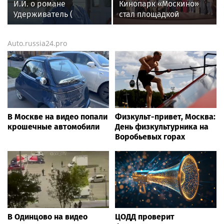
И.И. о романе
Кинопарк «Москино»
Удерживатель (
стал площадкой
Удерживающий сейчас
творческого
) русского вологодского
состязания фестиваля
Auto.russia24.pro
писателя и поэта
«Кинозавр»
Андрея Малышева (
роман опубликован в
2016 г. )
В Москве на видео попали
Физкульт-привет, Москва:
крошечные автомобили
День физкультурника на
Воробьевых горах
В Одинцово на видео
ЦОДД проверит