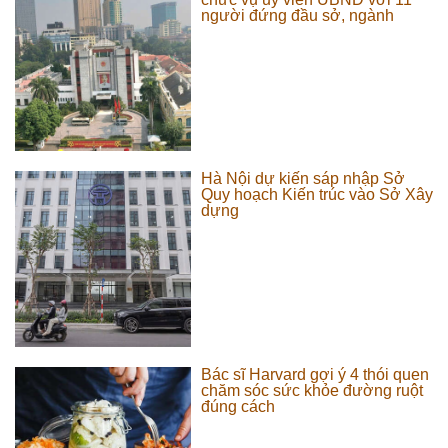
người đứng đầu sở, ngành
Hà Nội dự kiến sáp nhập Sở
Quy hoạch Kiến trúc vào Sở Xây
dựng
Bác sĩ Harvard gợi ý 4 thói quen
chăm sóc sức khỏe đường ruột
đúng cách