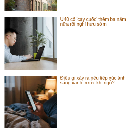
U40 cố 'cày cuốc' thêm ba năm
nữa rồi nghỉ hưu sớm
Điều gì xảy ra nếu tiếp xúc ánh
sáng xanh trước khi ngủ?