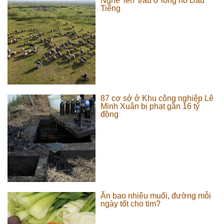
Nghề 'len' trâu ở lòng hồ Dầu
Tiếng
87 cơ sở ở Khu công nghiệp Lê
Minh Xuân bị phạt gần 16 tỷ
đồng
Ăn bao nhiêu muối, đường mỗi
ngày tốt cho tim?