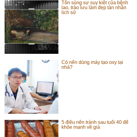
Tôn sùng sự suy kiệt của bệnh
lao, trào lưu làm đẹp tàn nhẫn
lịch sử
Có nên dùng máy tạo oxy tại
nhà?
5 điều nên tránh sau tuổi 40 để
khỏe mạnh về già