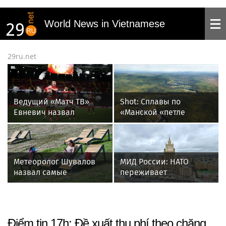
World News in Vietnamese
29ru.net
Ведущий «Матч ТВ»
Shot: Сплавы по
Евневич назвал
«Манской «петле
«Спартак» фаворитом
смерти» подорожали
матча с «Краснодаром»
за год на 45 процентов
Метеоролог Шувалов
МИД России: НАТО
назвал самые
переживает
холодные дни в Москве
тяжелейший за всю его
на предстоящей неделе
историю кризис
Điểm tin 17h: Đề xuất thu phí theo chặng