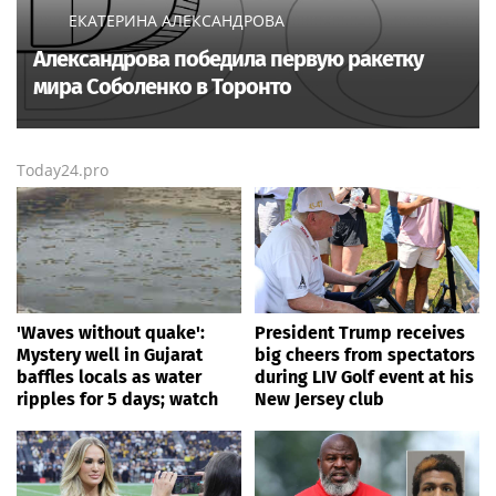
ЕКАТЕРИНА АЛЕКСАНДРОВА
Александрова победила первую ракетку
мира Соболенко в Торонто
Today24.pro
'Waves without quake':
President Trump receives
Mystery well in Gujarat
big cheers from spectators
baffles locals as water
during LIV Golf event at his
ripples for 5 days; watch
New Jersey club