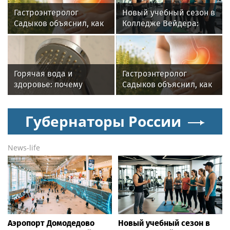
Гастроэнтеролог
Новый учебный сезон в
Садыков объяснил, как
Колледже Вейдера:
амброзия может влиять
стартовали очные
на ЖКТ
программы подготовки
фитнес-тренеров и
специалистов
Горячая вода и
Гастроэнтеролог
индустрии здоровья
здоровье: почему
Садыков объяснил, как
важен исправный
амброзия может влиять
водонагреватель
на ЖКТ
Губернаторы России
News-life
Аэропорт Домодедово
Новый учебный сезон в