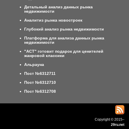
Детальный анализ данных рынка
недвижимости
Аналитиз рынка новостроек
Глубокий анализ рынка недвижимости
Платформа для анализа данных рынка
недвижимости
"АСТ" готовит подарок для ценителей
жанровой классики
Альрауна
Пост №6312711
Пост №6312710
Пост №6312708
Copyright © 2015–
29ru.net