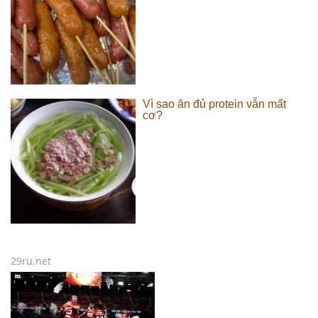
Vì sao ăn đủ protein vẫn mất
cơ?
29ru.net