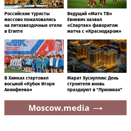
Российские туристы
Ведущий «Матч ТВ»
массово пожаловались
Евневич назвал
на пятизвездочные отели
«Спартак» фаворитом
в Египте
матча с «Краснодаром»
В Химках стартовал
Марат Хуснуллин: День
восьмой «Кубок Игоря
строителя вновь
Акинфеева»
празднуют в "Лужниках"
Moscow.media