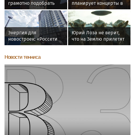
грамотно подобрать
планирует концерты в
гардероб для
Бразилии и Никарагуа
выступлений
в этом году
Энергия для
Юрий Лоза не верит,
новостроек: «Россети
что на Землю прилетят
Новосибирск»
инопланетяне
обеспечили почти 12
Новости тенниса
МВт мощности для
новых жилых
кварталов