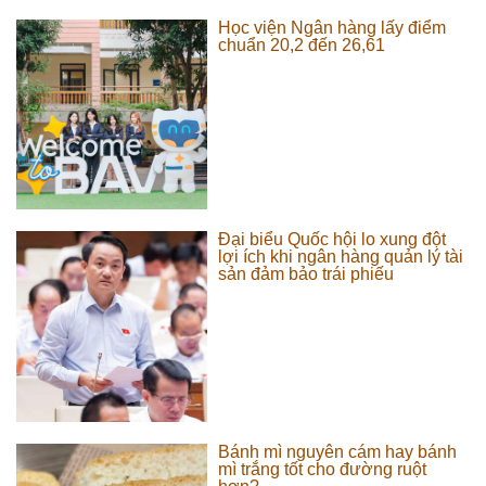
Học viện Ngân hàng lấy điểm
chuẩn 20,2 đến 26,61
Đại biểu Quốc hội lo xung đột
lợi ích khi ngân hàng quản lý tài
sản đảm bảo trái phiếu
Bánh mì nguyên cám hay bánh
mì trắng tốt cho đường ruột