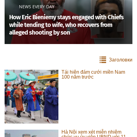
NEWS EVERY DAY
How Eric Bieniemy stays engaged with Chiefs
while tending to wife, who recovers from
alleged shooting by son
Заголовки
Tái hiện đám cưới miền Nam
100 năm trước
Hà Nội xem xét miễn nhiệm
chức vụ ủy viên UBND với 11