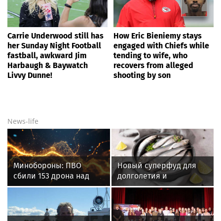
Carrie Underwood still has
How Eric Bieniemy stays
her Sunday Night Football
engaged with Chiefs while
fastball, awkward Jim
tending to wife, who
Harbaugh & Baywatch
recovers from alleged
Livvy Dunne!
shooting by son
News-life
Минобороны: ПВО
Новый суперфуд для
сбили 153 дрона над
долголетия и
Россией за ночь 9
омоложения: чем
августа
полезны сардины