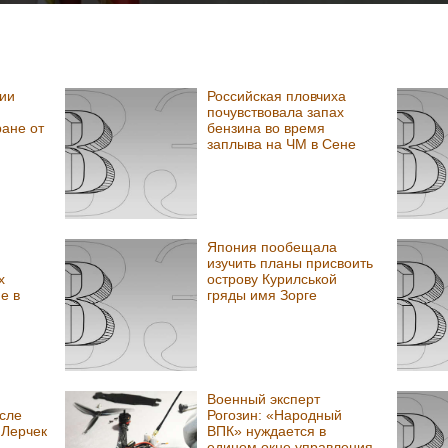
ии
Российская пловчиха
почувствовала запах
ране от
бензина во время
заплыва на ЧМ в Сене
Япония пообещала
изучить планы присвоить
х
острову Курилськой
е в
гряды имя Зорге
Военный эксперт
сле
Рогозин: «Народный
 Лерчек
ВПК» нуждается в
едином окне управления