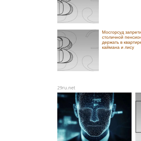
Мосгорсуд запрет
столичной пенсио
держать в квартир
каймана и лису
29ru.net