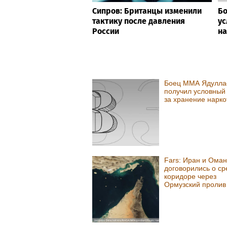
Сипров: Британцы изменили
Бо
тактику после давления
ус
России
на
Боец ММА Ядулла
получил условный
за хранение нарко
Fars: Иран и Оман
договорились о с
коридоре через
Ормузский пролив