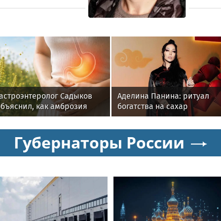
Гастроэнтеролог Садыков
Аделина Панина: ритуал
объяснил, как амброзия
богатства на сахар
может влиять на ЖКТ
Губернаторы России