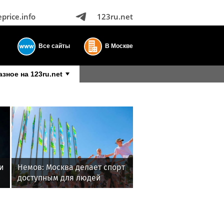
eprice.info
123ru.net
Все сайты
В Москве
азное на 123ru.net
и
Немов: Москва делает спорт
доступным для людей
любого возраста и
подготовки