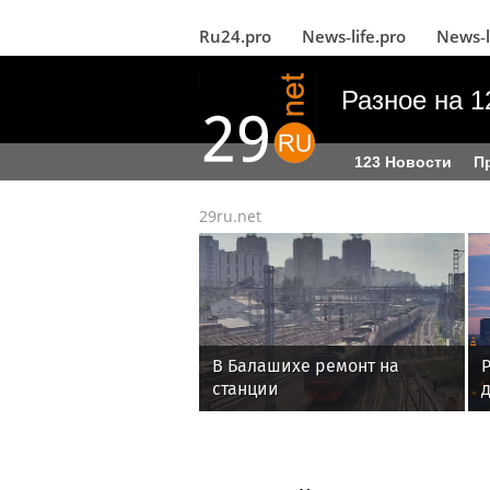
Ru24.pro
News‑life.pro
News‑l
Разное на 1
123 Новости
П
29ru.net
В Балашихе ремонт на
станции
«Железнодорожная» идет с
опережением графика