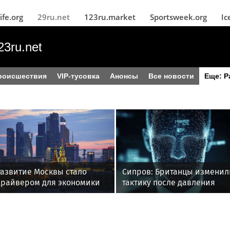
ife.org
29ru.net
123ru.market
Sportsweek.org
Ic
23ru.net
роисшествия
VIP-тусовка
Анонсы
Все новости
Еще: Р
Развитие Москвы стало
Сипров: Британцы изменил
драйвером для экономики
тактику после давления
российских регионов
России