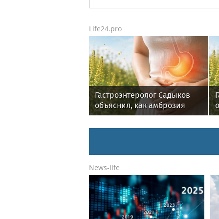
Life24.pro
Гастроэнтеролог Садыков
объяснил, как амброзия
может влиять на ЖКТ
News-life