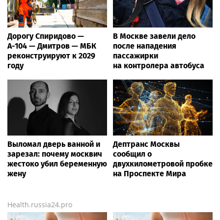
Дорогу Спиридово —
В Москве завели дело
А-104 — Дмитров — МБК
после нападения
реконструируют к 2029
пассажирки
году
на контролера автобуса
Выломал дверь ванной и
Дептранс Москвы
зарезал: почему москвич
сообщил о
жестоко убил беременную
двухкилометровой пробке
жену
на Проспекте Мира
Health.russia24.pro