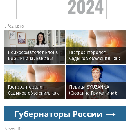
Life24.pro
Психосоматолог Елена
Гастроэнтеролог
Вершинина: как за 3
Садыков объяснил, как
минуты вернуть себе
амброзия может влиять
равновесие
на ЖКТ
Гастроэнтеролог
Певица SYUZANNA
Садыков объяснил, как
(Сюзанна Грамагина):
амброзия может влиять
как перестать
на ЖКТ
волноваться и начать
Губернаторы России
говорить спокойно
News-life