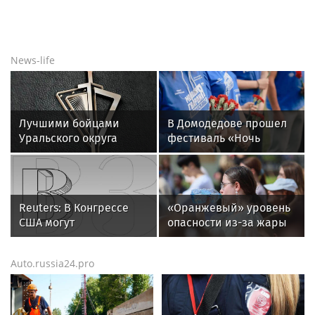
News-life
Лучшими бойцами
В Домодедове прошел
Уральского округа
фестиваль «Ночь
Росгвардии стали
тарана» в честь
военнослужащие
Виктора Талалихина
озерского соединения
по охране важных
Reuters: В Конгрессе
«Оранжевый» уровень
государственных
США могут
опасности из-за жары
объектов
заблокировать новые
отменили в Москве
санкции против России
вечером 7 августа
Auto.russia24.pro