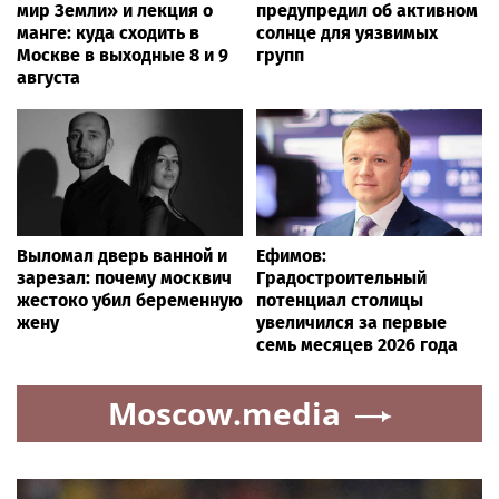
мир Земли» и лекция о
предупредил об активном
манге: куда сходить в
солнце для уязвимых
Москве в выходные 8 и 9
групп
августа
Выломал дверь ванной и
Ефимов:
зарезал: почему москвич
Градостроительный
жестоко убил беременную
потенциал столицы
жену
увеличился за первые
семь месяцев 2026 года
Moscow.media