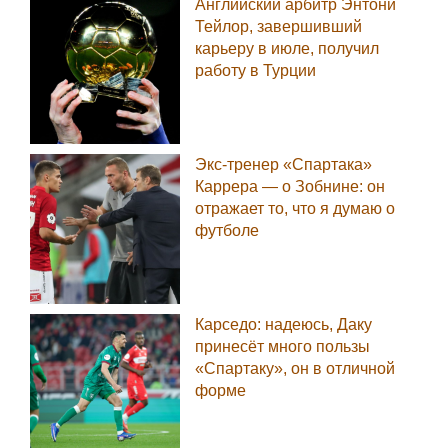
Английский арбитр Энтони
Тейлор, завершивший
карьеру в июле, получил
работу в Турции
Экс-тренер «Спартака»
Каррера — о Зобнине: он
отражает то, что я думаю о
футболе
Карседо: надеюсь, Даку
принесёт много пользы
«Спартаку», он в отличной
форме