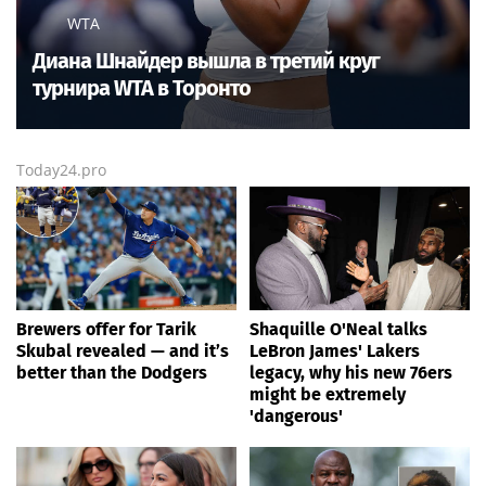
WTA
Диана Шнайдер вышла в третий круг
турнира WTA в Торонто
Today24.pro
Brewers offer for Tarik
Shaquille O'Neal talks
Skubal revealed — and it’s
LeBron James' Lakers
better than the Dodgers
legacy, why his new 76ers
might be extremely
'dangerous'