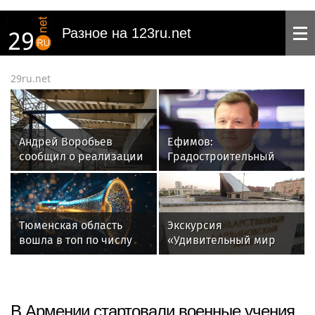
Разное на 123ru.net
29ru.net
Андрей Воробьев
Ефимов:
сообщил о реализации
Градостроительный
80 крупных дорожных
потенциал столицы
проектов в
увеличился за первые
Подмосковье
семь месяцев 2026 года
Тюменская область
Экскурсия
вошла в топ по числу
«Удивительный мир
туристов за полугодие
Земли» и лекция о
манге: куда сходить в
Москве в выходные 8 и
9 августа
В Армении стартовали военные учения