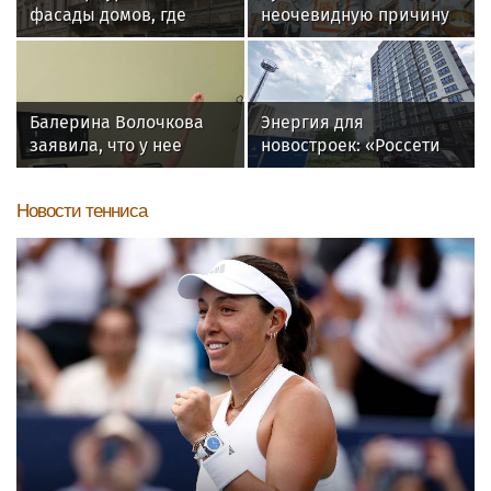
фасады домов, где
неочевидную причину
жили Чайковский и
отказа иностранных
Тургенев
артистов от концертов
в РФ
Балерина Волочкова
Энергия для
заявила, что у нее
новостроек: «Россети
появилась гематома
Новосибирск»
после выхода на сцену
обеспечили почти 12
Новости тенниса
МВт мощности для
новых жилых
кварталов