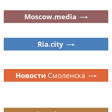
Moscow.media
Ria.city
Новости
Смоленска