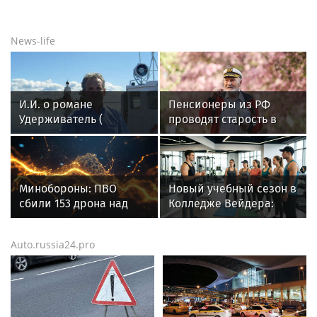
News-life
И.И. о романе
Пенсионеры из РФ
Удерживатель (
проводят старость в
Удерживающий сейчас
Азии: как такие поездки
) русского вологодского
влияют на здоровье
писателя и поэта
Андрея Малышева (
Минобороны: ПВО
Новый учебный сезон в
роман опубликован в
сбили 153 дрона над
Колледже Вейдера:
2016 г. )
Россией за ночь 9
стартовали очные
августа
программы подготовки
Auto.russia24.pro
фитнес-тренеров и
специалистов
индустрии здоровья