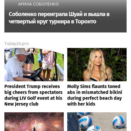
АРИНА СОБОЛЕНКО
Соболенко переиграла Шуай и вышла в
четвертый круг турнира в Торонто
Today24.pro
President Trump receives
Molly Sims flaunts toned
big cheers from spectators
abs in mismatched bikini
during LIV Golf event at his
during perfect beach day
New Jersey club
with her kids