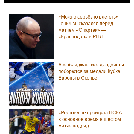
«Можно серьёзно влететь».
Генич высказался перед
матчем «Спартак» —
«Краснодар» в РПЛ
Азербайджанские дзюдоисты
поборются за медали Кубка
Европы в Скопье
«Ростов» не проиграл ЦСКА
в основное время в шестом
матче подряд