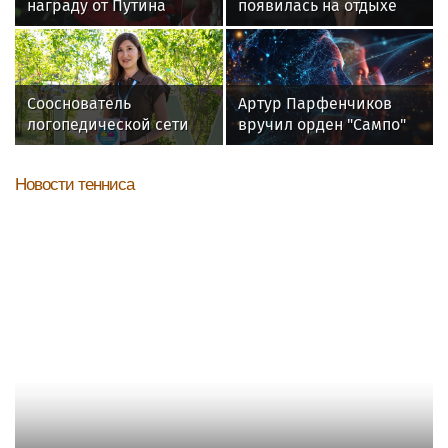
награду от Путина
появилась на отдыхе
с 22-летним
фотографом
Сооснователь
Артур Парфенчиков
логопедической сети
вручил орден "Сампо"
«Разноцветные
семье Бориса Одлиса
цыплята» выступила на
Новости тенниса
VK Fest