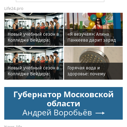
Life24.pro
Новый учебный сезон в
«Я везучая»: Алина
Колледже Вейдера:
Панкеева дарит заряд
стартовали очные
уверенности в новом
программы подготовки
треке
фитнес-тренеров и
специалистов
Новый учебный сезон в
Горячая вода и
индустрии здоровья
Колледже Вейдера:
здоровье: почему
стартовали очные
важен исправный
программы подготовки
водонагреватель
Губернатор Московской
фитнес-тренеров и
специалистов
области
индустрии здоровья
Андрей Воробьёв
News-life