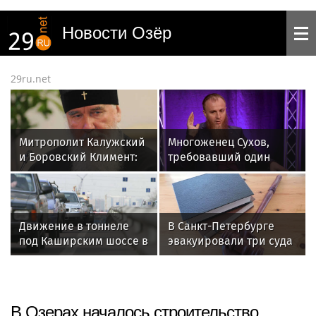
Новости Озёр
29ru.net
Митрополит Калужский
Многоженец Сухов,
и Боровский Климент:
требовавший один
Хорошая книга
миллиард от депутата
правдива
Госдумы, проиграл суд
Движение в тоннеле
В Санкт-Петербурге
под Каширским шоссе в
эвакуировали три суда
Москве стало
двусторонним
В Озерах началось строительство