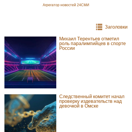
Агрегатор новостей 24СМИ
Заголовки
Михаил Терентьев отметил
роль паралимпийцев в спорте
России
Следственный комитет начал
проверку издевательств над
девочкой в Омске