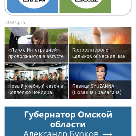
Life24.pro
«Лето с Интеграцией»
Гастроэнтеролог
продолжается в августе
Садыков объяснил, как
— заключительный
амброзия может влиять
месяц программы
на ЖКТ
Новый учебный сезон в
Певица SYUZANNA
Колледже Вейдера:
(Сюзанна Грамагина):
стартовали очные
как перестать
программы подготовки
волноваться и начать
Губернатор Омской
фитнес-тренеров и
говорить спокойно
специалистов
области
индустрии здоровья
Александр Бурков