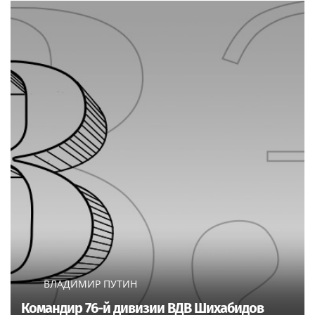
ВЛАДИМИР ПУТИН
Командир 76-й дивизии ВДВ Шихабидов