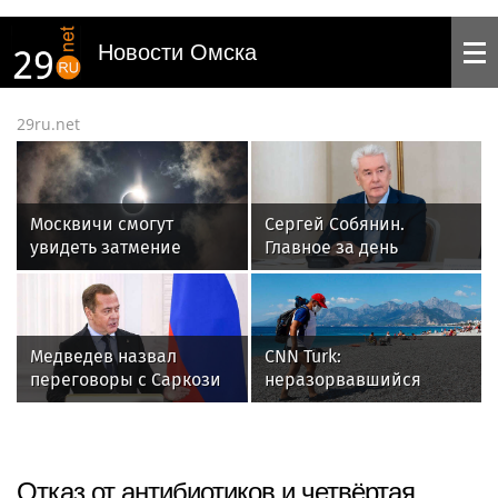
Новости Омска
29ru.net
Москвичи смогут
Сергей Собянин.
увидеть затмение
Главное за день
Солнца 12 августа
Медведев назвал
CNN Turk:
переговоры с Саркози
неразорвавшийся
в 2008 году жесткими и
снаряд обнаружили на
результативными
пляже в Турции
Отказ от антибиотиков и четвёртая