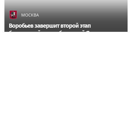
МОСКВА
Воробьев завершит второй этап
благоустройства набережной Яузы к
сентябрю
Rss.plus
Музыкальные новости
Poisk-music.ru