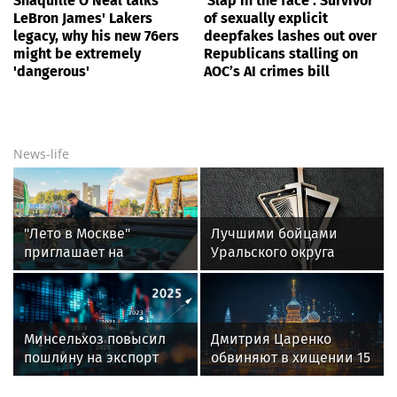
Shaquille O'Neal talks
‘Slap in the face’: Survivor
LeBron James' Lakers
of sexually explicit
legacy, why his new 76ers
deepfakes lashes out over
might be extremely
Republicans stalling on
'dangerous'
AOC’s AI crimes bill
News-life
"Лето в Москве"
Лучшими бойцами
приглашает на
Уральского округа
соревнования и другие
Росгвардии стали
мероприятия,
военнослужащие
посвящённые СВО
озерского соединения
по охране важных
Минсельхоз повысил
Дмитрия Царенко
государственных
пошлину на экспорт
обвиняют в хищении 15
объектов
пшеницы с 12 августа
млн рублей концертных
доходов