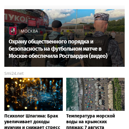
МОСКВА
Охрану общественного порядка и
безопасность на футбольном матче в
Москве обеспечила Росгвардия (видео)
Smi24.net
Психолог Шпагина: Брак
Температура морской
увеличивает доходы
воды на крымских
мужчин и снижает стресс
пляжах: 7 августа