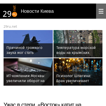
Новости Киева
29ru.net
Причиной громкого
Температура морской
звука мог стать
воды на крымских
пролетавший
пляжах: 7 августа
на гиперзвуке самолет
ИТ-компании Москвы
Психолог Шпагина:
увеличили оборот на
Брак увеличивает
40 процентов в первом
доходы мужчин и
полугодии 2026 года
снижает стресс
Ужас в степи. «Восток» катит на