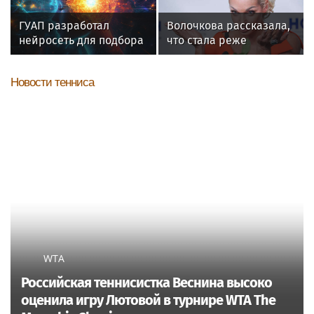
тысяч в месяц
ГУАП разработал
Волочкова рассказала,
нейросеть для подбора
что стала реже
обуви по фото стопы
показывать шпагаты
из-за операции на ноге
Новости тенниса
WTA
Российская теннисистка Веснина высоко
оценила игру Лютовой в турнире WTA The