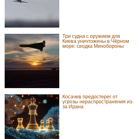
Три судна с оружием для
Киева уничтожены в Чёрном
море: сводка Минобороны
Косачев предостерег от
угрозы нераспространения из-
за Ирана