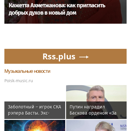
Кажетта Ахметжанова: как пригласить
добрых духов в новый дом
Rss.plus
Музыкальные новости
Poisk-music.ru
Заболотный – игрок СКА
Путин наградил
рэпера Басты. Экс-
Баскова орденом «За
форвард «Спартака»
заслуги перед
будет получать 500
Отечеством» IV степени