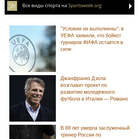
Все виды спорта на
Sportsweek.org
"Условия не выполнены": в
УЕФА заявили, что бойкот
турниров ФИФА остается в
силе
Джанфранко Дзола
возглавит проект по
развитию молодёжного
футбола в Италии — Романо
В 88 лет умерла заслуженный
тренер России по