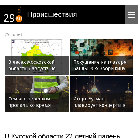
Происшествия
29ru.net
В лесах Московской
Покушение на главаря
области 7 августа не
банды 90-х Зворыкину
зафиксировали
привело к раскрытию
возгораний
13 убийств
Семья с ребенком
Игорь Бутман
пропала во время
планирует концерты в
сплава по реке Кан в
Бразилии и Никарагуа
Красноярском крае
в этом году
В Курской области 22-летний парень