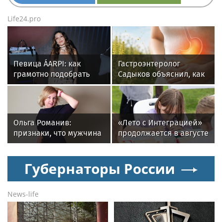
Life24.pro
Певица ÁARPI: как
Гастроэнтеролог
грамотно подобрать
Садыков объяснил, как
гардероб для
амброзия может влиять
выступлений
на ЖКТ
Ольга Романив:
«Лето с Интеграцией»
признаки, что мужчина
продолжается в августе
скоро сделает
— заключительный
предложение
месяц программы
Губернаторы России
News-life