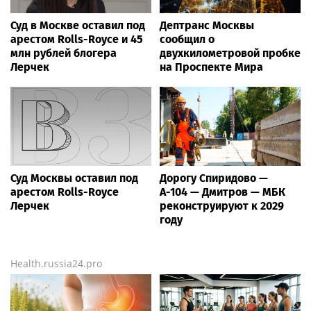
Суд в Москве оставил под
Дептранс Москвы
арестом Rolls-Royce и 45
сообщил о
млн рублей блогера
двухкилометровой пробке
Лерчек
на Проспекте Мира
Суд Москвы оставил под
Дорогу Спиридово —
арестом Rolls-Royce
А-104 — Дмитров — МБК
Лерчек
реконструируют к 2029
году
Health.russia24.pro