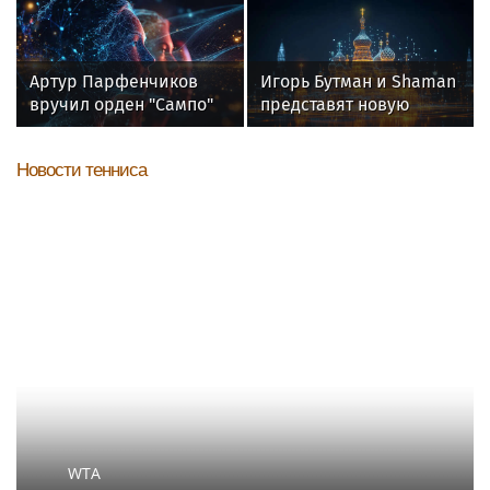
молодым журналистом
России джазового вуза
Артур Парфенчиков
Игорь Бутман и Shaman
вручил орден "Сампо"
представят новую
семье Бориса Одлиса
премьеру 27 октября
Новости тенниса
WTA