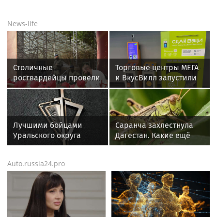
News-life
Столичные
Торговые центры МЕГА
росгвардейцы провели
и ВкусВилл запустили
патриотическое
совместный проект по
занятие для детей на
раздельному сбору
Поклонной горе
вторсырья
Лучшими бойцами
Саранча захлестнула
Уральского округа
Дагестан. Какие ещё
Росгвардии стали
регионы России под
военнослужащие
угрозой? Назван
Auto.russia24.pro
озерского соединения
худший сценарий
по охране важных
государственных
объектов