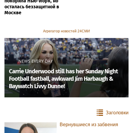
покорила Нью-Йорк, но
осталась беззащитной в
Москве
Агрегатор новостей 24СМИ
NEWS EVERY DAY
Carrie Underwood still has her Sunday Night
Football fastball, awkward Jim Harbaugh &
Baywatch Livvy Dunne!
Заголовки
Вернувшиеся из забвения