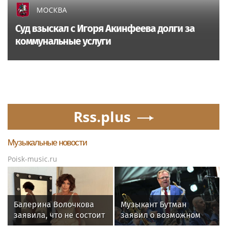
МОСКВА
Суд взыскал с Игоря Акинфеева долги за
коммунальные услуги
Rss.plus
Музыкальные новости
Poisk-music.ru
Балерина Волочкова
Музыкант Бутман
заявила, что не состоит
заявил о возможном
в отношениях с
появлении первого в