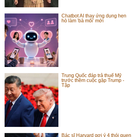
Chatbot AI thay ứng dụng hẹn
hò làm 'bà mối' mới
Trung Quốc đáp trả thuế Mỹ
trước thềm cuộc gặp Trump -
Tập
Bác sĩ Harvard gợi ý 4 thói quen