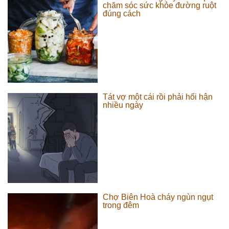
chăm sóc sức khỏe đường ruột
đúng cách
Tát vợ một cái rồi phải hối hận
nhiều ngày
Chợ Biên Hoà cháy ngùn ngụt
trong đêm