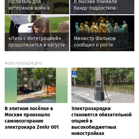
Госпиталь для
В Москве поймали
ветеранов войн в
банду подростков-
Екатеринбурге получил
автоподставщиков
новое оборудование
для реабилитации
«Лето с Интеграцией»
Министр Фальков
продолжается в августе
сообщил о росте
— заключительный
популярности вузов в
месяц программы
регионах России
Auto.russia24.pro
В элитном посёлке в
Электрозарядки
Москве произошло
становятся обязательной
самовозгорание
опцией в
электрокара Zeekr 001
высокобюджетных
новостройках