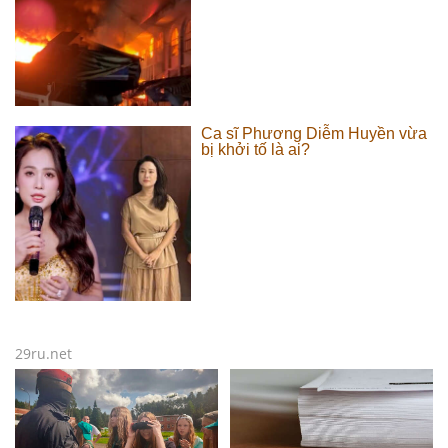
Ca sĩ Phương Diễm Huyền vừa
bị khởi tố là ai?
29ru.net