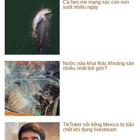
Cá heo mẹ mang xác con non
suốt nhiều ngày
Nước nào khai thác khoáng sản
nhiều nhất thế giới?
TikToker nổi tiếng Mexico bị bắn
chết khi đang livestream