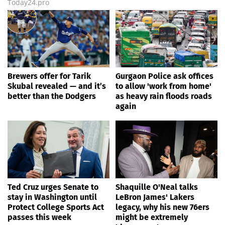
Today24.pro
Brewers offer for Tarik
Gurgaon Police ask offices
Skubal revealed — and it’s
to allow 'work from home'
better than the Dodgers
as heavy rain floods roads
again
Ted Cruz urges Senate to
Shaquille O'Neal talks
stay in Washington until
LeBron James' Lakers
Protect College Sports Act
legacy, why his new 76ers
passes this week
might be extremely