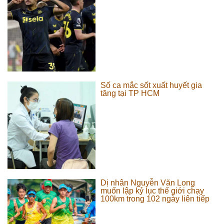
Số ca mắc sốt xuất huyết gia
tăng tại TP HCM
Dị nhân Nguyễn Văn Long
muốn lập kỷ lục thế giới chạy
100km trong 102 ngày liên tiếp