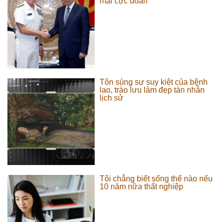
mại cực đoan
Tôn sùng sự suy kiệt của bệnh
lao, trào lưu làm đẹp tàn nhẫn
lịch sử
Tôi chẳng biết sống thế nào nếu
10 năm nữa thất nghiệp