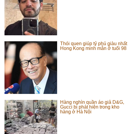
Thói quen giúp tỷ phú giàu nhất
Hong Kong minh mẫn ở tuổi 98
Hàng nghìn quần áo giả D&G,
Gucci bị phát hiện trong kho
hàng ở Hà Nội