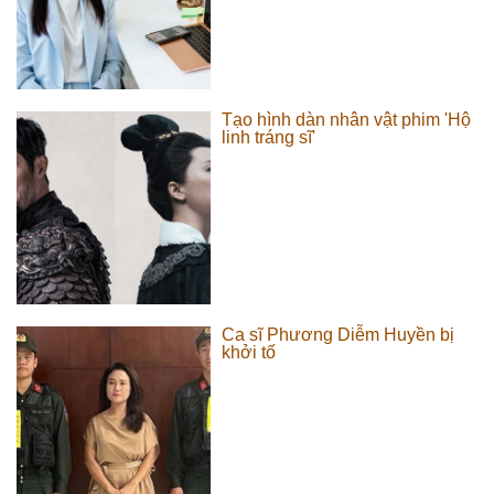
Tạo hình dàn nhân vật phim 'Hộ
linh tráng sĩ'
Ca sĩ Phương Diễm Huyền bị
khởi tố