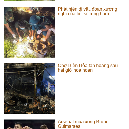
Phát hiện di vật, đoạn xương
nghi của liệt sĩ trong hầm
Chợ Biên Hòa tan hoang sau
hai giờ hoả hoạn
Arsenal mua xong Bruno
Guimaraes