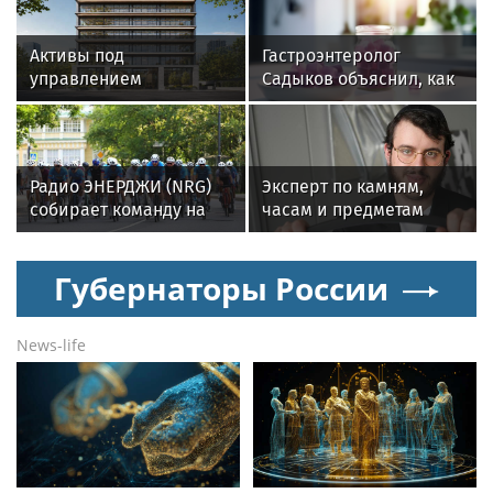
Активы под
Гастроэнтеролог
управлением
Садыков объяснил, как
инвесткомпании AMCH
сахар в рационе
превысили $50 млн
ускоряет изнашивание
тканей
Радио ЭНЕРДЖИ (NRG)
Эксперт по камням,
собирает команду на
часам и предметам
Tour de Russie в
роскоши Менди
Петербурге
Лифшиц: какие
Губернаторы России
украшения не любят
солнца моря и бассейн
News-life