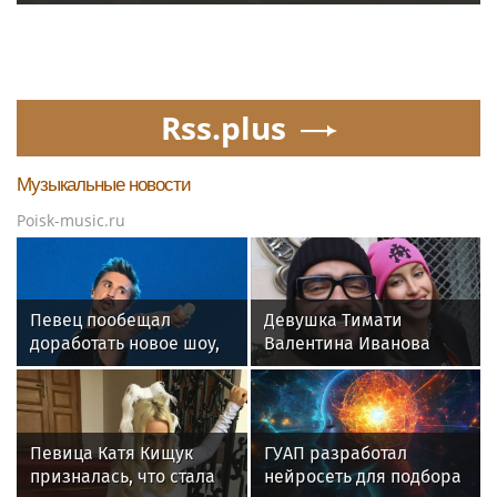
Rss.plus
Музыкальные новости
Poisk-music.ru
Певец пообещал
Девушка Тимати
доработать новое шоу,
Валентина Иванова
подвергнутое критике
снялась с годовалой
дочерью в парной
фотосессии
Певица Катя Кищук
ГУАП разработал
призналась, что стала
нейросеть для подбора