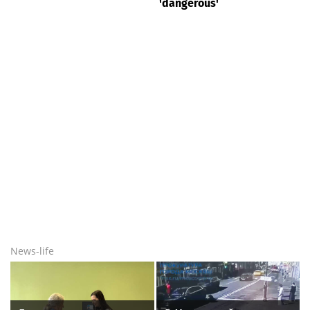
'dangerous'
News-life