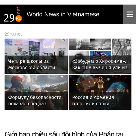
World News in Vietnamese
29ru.net
Четыре школы из
«Забудем о Хиросиме».
Московской области
Как США вычеркнули из
вышли в финал
памяти японцев
конкурса школьных
лишнее
музеев
Формулу безопасности
Россия и Армения
показал спецназ
отложили сроки
Росгвардии юным
открытия консульств в
динамовцам
Капане и Владикавказе
Свердловской области
Giới hạn chiều sâu đội hình của Pháp tại