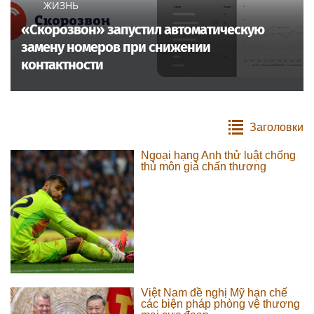
ЖИЗНЬ
«Скорозвон» запустил автоматическую
замену номеров при снижении
контактности
Заголовки
Ngoại hạng Anh thử luật chống
thủ môn giả chấn thương
Việt Nam đề nghị Mỹ hạn chế
các biện pháp phòng vệ thương