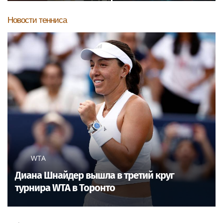
бояться людей и
обуви по фото стопы
открытости
Новости тенниса
WTA
Диана Шнайдер вышла в третий круг
турнира WTA в Торонто