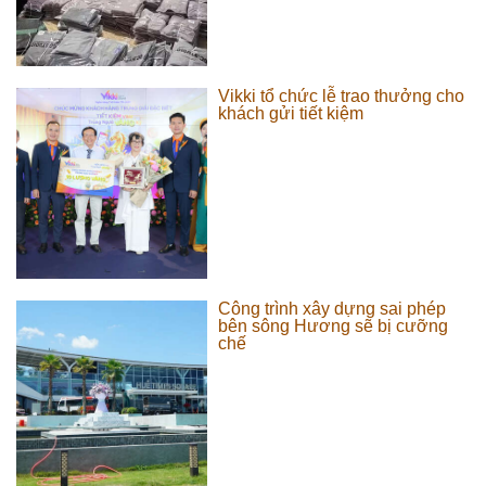
Vikki tổ chức lễ trao thưởng cho
khách gửi tiết kiệm
Công trình xây dựng sai phép
bên sông Hương sẽ bị cưỡng
chế