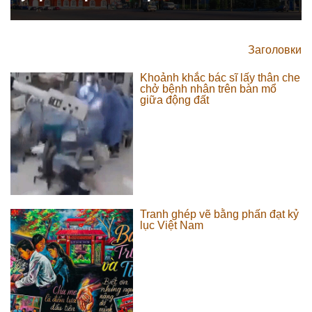
Заголовки
Khoảnh khắc bác sĩ lấy thân che
chở bệnh nhân trên bàn mổ
giữa động đất
Tranh ghép vẽ bằng phấn đạt kỷ
lục Việt Nam