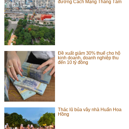
đường Cách Mạng Tháng Tám
Đề xuất giảm 30% thuế cho hộ
kinh doanh, doanh nghiệp thu
đến 10 tỷ đồng
Thác lũ bủa vây nhà Huấn Hoa
Hồng