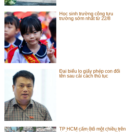
Học sinh trường công tựu
trường sớm nhất từ 22/8
Đại biểu lo giấy phép con đổi
tên sau cải cách thủ tục
TP HCM cấm ôtô một chiều trên