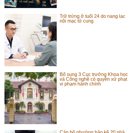
Trữ trứng ở tuổi 24 do nang lạc
nội mạc tử cung
Bổ sung 3 Cục trưởng Khoa học
và Công nghệ có quyền xử phạt
vi phạm hành chính
Cán bộ phường bảo kê 20 nhà