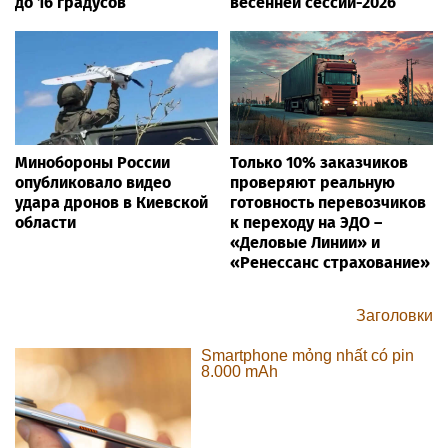
до 16 градусов
весенней сессии-2026
Минобороны России
Только 10% заказчиков
опубликовало видео
проверяют реальную
удара дронов в Киевской
готовность перевозчиков
области
к переходу на ЭДО –
«Деловые Линии» и
«Ренессанс страхование»
Заголовки
Smartphone mỏng nhất có pin
8.000 mAh