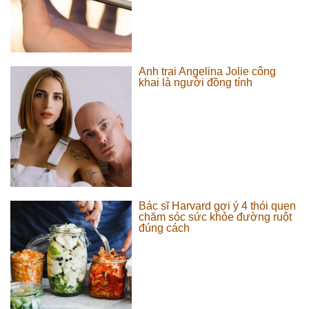
Anh trai Angelina Jolie công
khai là người đồng tính
Bác sĩ Harvard gợi ý 4 thói quen
chăm sóc sức khỏe đường ruột
đúng cách