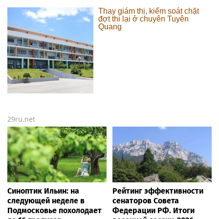
Thay giám thị, kiểm soát chặt
đợt thi lại ở chuyên Tuyên
Quang
29ru.net
Синоптик Ильин: на
Рейтинг эффективности
следующей неделе в
сенаторов Совета
Подмосковье похолодает
Федерации РФ. Итоги