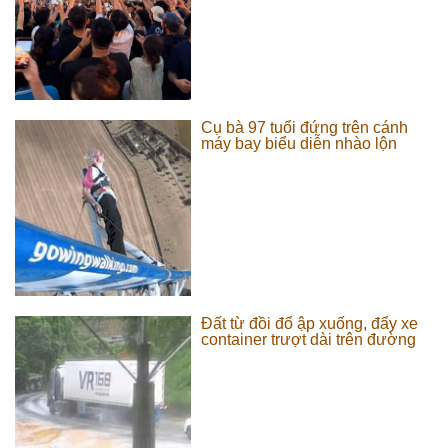
Cụ bà 97 tuổi đứng trên cánh
máy bay biểu diễn nhào lộn
Đất từ đồi đổ ập xuống, đẩy xe
container trượt dài trên đường