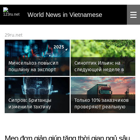
World News in Vietnamese
29ru.net
Минсельхоз повысил
Синоптик Ильин: на
пошлину на экспорт
следующей неделе в
пшеницы с 12 августа
Подмосковье
похолодает до 16
градусов
Сипров: Британцы
Только 10% заказчиков
изменили тактику
проверяют реальную
после давления России
готовность
перевозчиков к
переходу на ЭДО –
«Деловые Линии» и
Mẹo đơn giản giúp tăng thời gian ngủ sâu
«Ренессанс