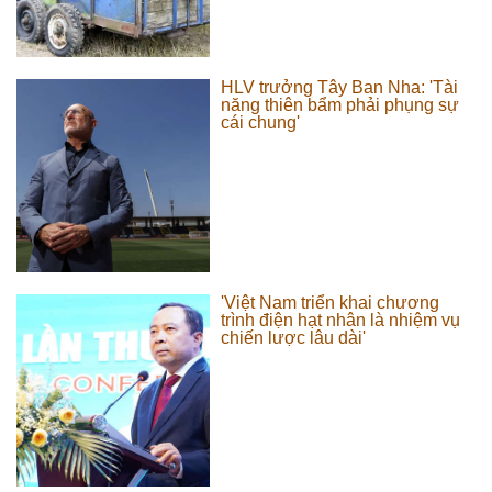
HLV trưởng Tây Ban Nha: 'Tài
năng thiên bẩm phải phụng sự
cái chung'
'Việt Nam triển khai chương
trình điện hạt nhân là nhiệm vụ
chiến lược lâu dài'