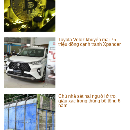
Toyota Veloz khuyến mãi 75
triệu đồng cạnh tranh Xpander
Chủ nhà sát hại người ở trọ,
giấu xác trong thùng bê tông 6
năm