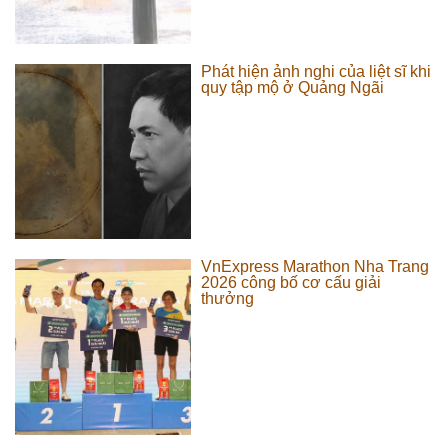
Phát hiện ảnh nghi của liệt sĩ khi
quy tập mộ ở Quảng Ngãi
VnExpress Marathon Nha Trang
2026 công bố cơ cấu giải
thưởng