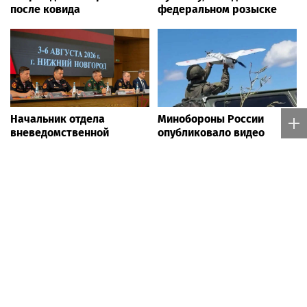
после ковида
федеральном розыске
Начальник отдела
Минобороны России
вневедомственной
опубликовало видео
охраны Управления
удара дронов в Киевской
Росгвардии по
области
Республике Марий Эл
принял участие во
Всероссийском семинаре
в Нижнем Новгороде
Moscow.media