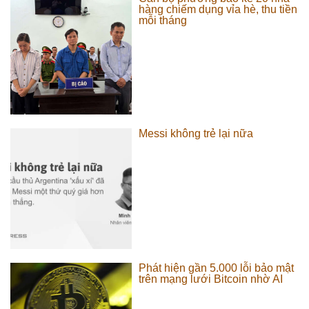
hàng chiếm dụng vỉa hè, thu tiền
mỗi tháng
Messi không trẻ lại nữa
Phát hiện gần 5.000 lỗi bảo mật
trên mạng lưới Bitcoin nhờ AI