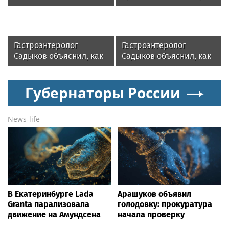
амброзия может влиять
— заключительный
на ЖКТ
месяц программы
Гастроэнтеролог
Гастроэнтеролог
Садыков объяснил, как
Садыков объяснил, как
сахар в рационе
амброзия может влиять
ускоряет изнашивание
на ЖКТ
Губернаторы России
тканей
News-life
В Екатеринбурге Lada
Арашуков объявил
Granta парализовала
голодовку: прокуратура
движение на Амундсена
начала проверку