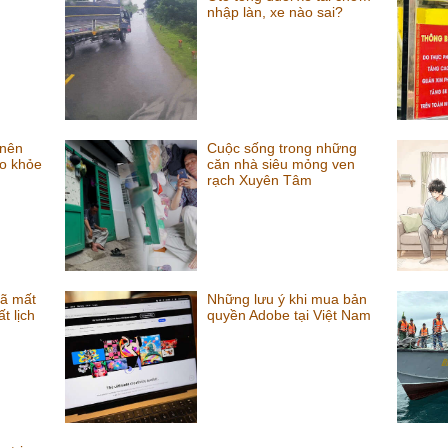
nhập làn, xe nào sai?
 nên
Cuộc sống trong những
ão khỏe
căn nhà siêu mỏng ven
rạch Xuyên Tâm
đã mất
Những lưu ý khi mua bản
t lịch
quyền Adobe tại Việt Nam