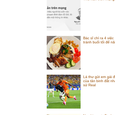
Bác sĩ chỉ ra 4 việc
tránh buổi tối để n
Lá thư gửi em gái 
của tân binh đắt nhấ
sử Real