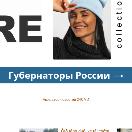
Губернаторы России
Агрегатор новостей 24СМИ
Ôtô tông đuôi xe tải chớm