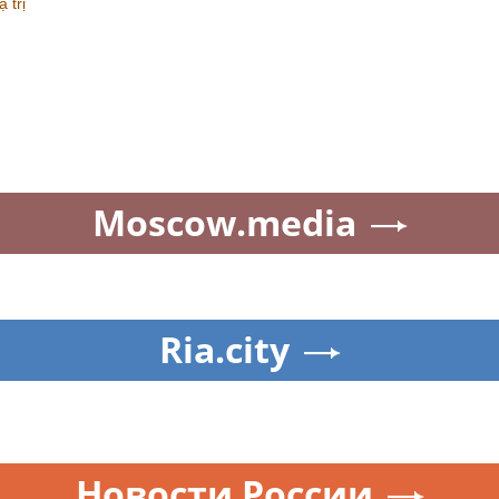
 trị
Moscow.media
Ria.city
Новости России