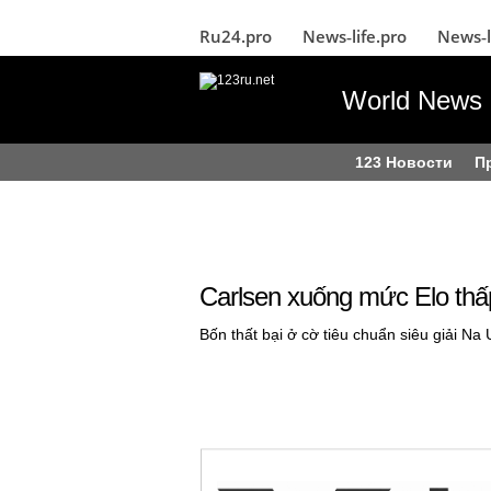
Ru24.pro
News‑life.pro
News‑l
World News 
123 Новости
П
Carlsen xuống mức Elo thấ
Bốn thất bại ở cờ tiêu chuẩn siêu giải N