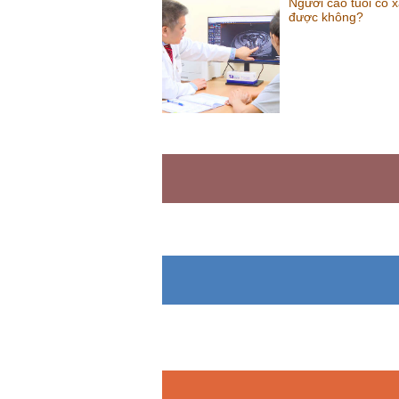
Người cao tuổi có xạ
được không?