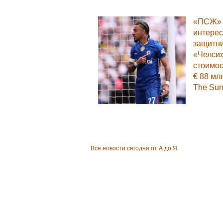
«ПСЖ»
интерес
защитн
«Челси
стоимо
€ 88 мл
The Su
Все новости сегодня от А до Я