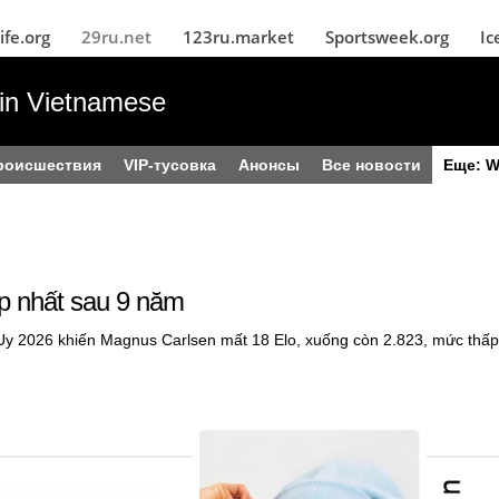
ife.org
29ru.net
123ru.market
Sportsweek.org
Ic
in Vietnamese
роисшествия
VIP-тусовка
Анонсы
Все новости
Еще: W
p nhất sau 9 năm
a Uy 2026 khiến Magnus Carlsen mất 18 Elo, xuống còn 2.823, mức thấp