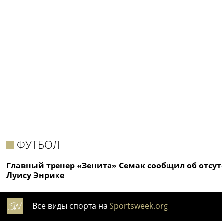
ФУТБОЛ
Главный тренер «Зенита» Семак сообщил об отсу
Луису Энрике
Все виды спорта на
Sportsweek.org