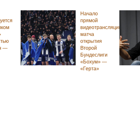
Начало
уется
прямой
иком
видеотрансляции
»
матча
стью
открытия
н —
Второй
n
Бундеслиги
«Бохум» —
«Герта»