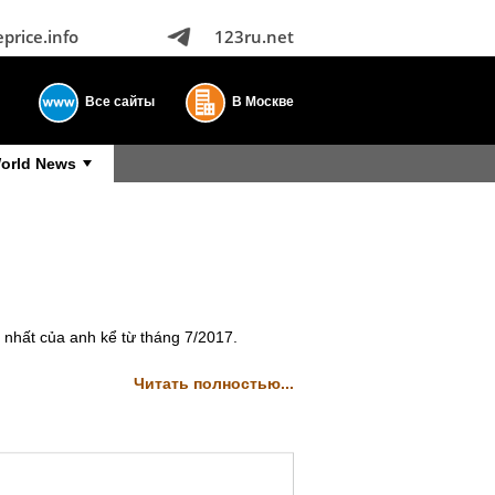
eprice.info
123ru.net
Все сайты
В Москве
orld News
 nhất của anh kể từ tháng 7/2017.
Читать полностью...