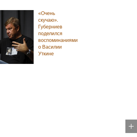
«Очень
скучаю».
Губерниев
поделился
воспоминаниями
о Василии
Уткине