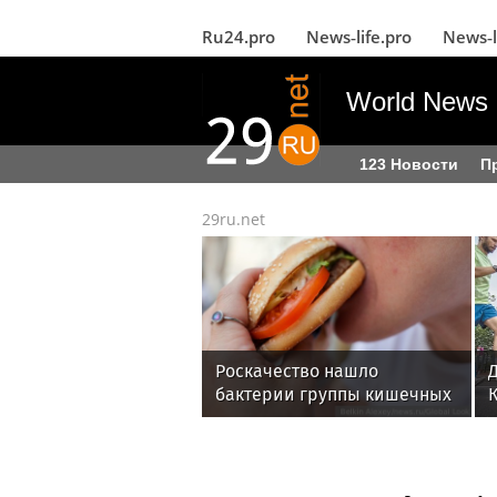
Ru24.pro
News‑life.pro
News‑l
World News 
123 Новости
П
29ru.net
Роскачество нашло
бактерии группы кишечных
К
палочек в бургерах пяти
компаний