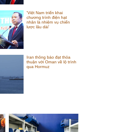
'Việt Nam triển khai
chương trình điện hạt
nhân là nhiệm vụ chiến
lược lâu dài'
Iran thông báo đạt thỏa
thuận với Oman về lộ trình
qua Hormuz