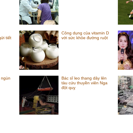
Công dụng của vitamin D
i tiết
với sức khỏe đường ruột
 ngùn
Bác sĩ leo thang dây lên
tàu cứu thuyền viên Nga
đột quỵ