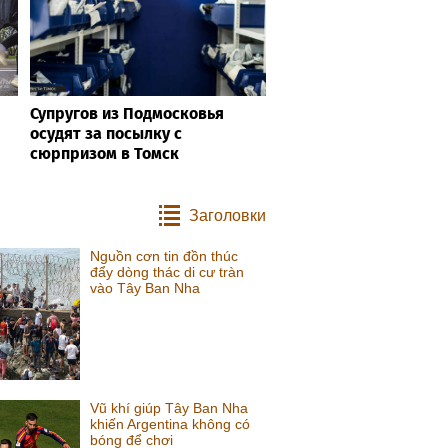
Супругов из Подмосковья
осудят за посылку с
сюрпризом в Томск
Заголовки
Nguồn cơn tin đồn thúc
đẩy dòng thác di cư tràn
vào Tây Ban Nha
Vũ khí giúp Tây Ban Nha
khiến Argentina không có
bóng để chơi