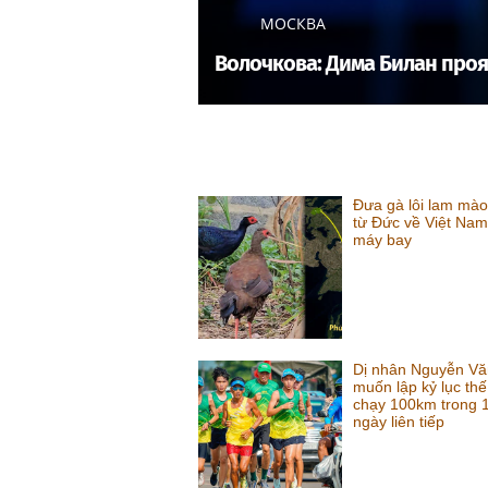
МОСКВА
Волочкова: Дима Билан проя
Đưa gà lôi lam mào
từ Đức về Việt Na
máy bay
Dị nhân Nguyễn Vă
muốn lập kỷ lục thế
chạy 100km trong 
ngày liên tiếp