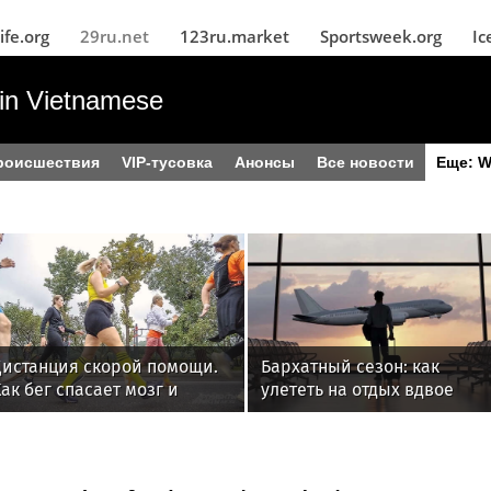
ife.org
29ru.net
123ru.market
Sportsweek.org
Ic
in Vietnamese
роисшествия
VIP-тусовка
Анонсы
Все новости
Еще: W
Дистанция скорой помощи.
Бархатный сезон: как
ак бег спасает мозг и
улететь на отдых вдвое
снимает тревожность
дешевле — 7 проверенных
способов