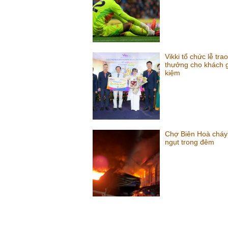
Vikki tổ chức lễ trao
thưởng cho khách gử
kiệm
Chợ Biên Hoà cháy
ngụt trong đêm