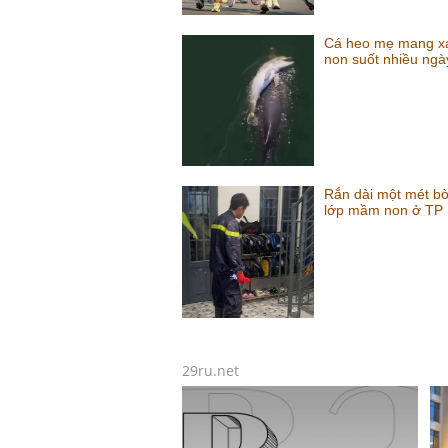
Cá heo mẹ mang x
non suốt nhiều ngà
Rắn dài một mét bò
lớp mầm non ở TP
29ru.net