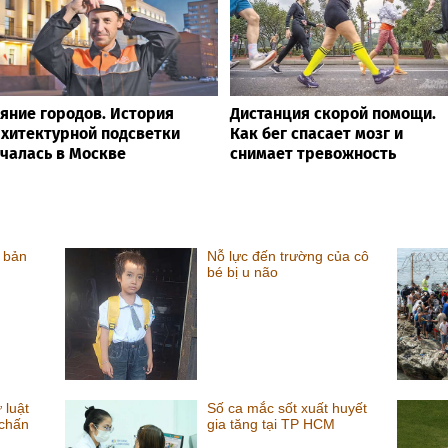
яние городов. История
Дистанция скорой помощи.
хитектурной подсветки
Как бег спасает мозг и
чалась в Москве
снимает тревожность
 bản
Nỗ lực đến trường của cô
bé bị u não
 luật
Số ca mắc sốt xuất huyết
 chấn
gia tăng tại TP HCM