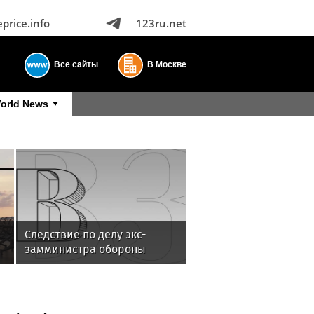
eprice.info
123ru.net
Все сайты
В Москве
orld News
Следствие по делу экс-
замминистра обороны
Булгакова продлили до
ноября