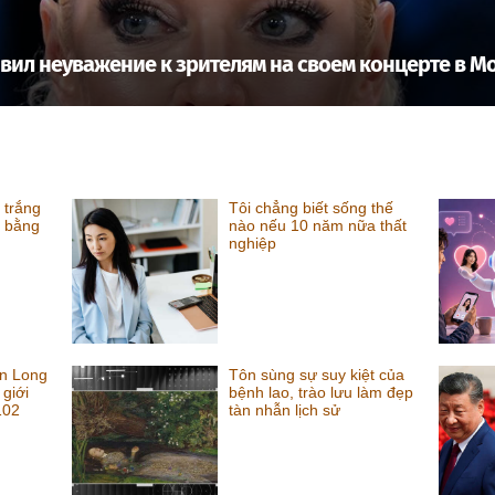
вил неуважение к зрителям на своем концерте в М
 trắng
Tôi chẳng biết sống thế
m bằng
nào nếu 10 năm nữa thất
nghiệp
n Long
Tôn sùng sự suy kiệt của
 giới
bệnh lao, trào lưu làm đẹp
102
tàn nhẫn lịch sử