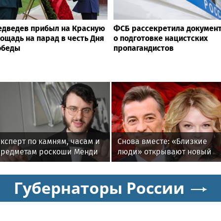
дведев прибыл на Красную
ФСБ рассекретила докумен
ощадь на парад в честь Дня
о подготовке нацистских
обеды
пропагандистов
ксперт по камням, часам и
Снова вместе: «Близкие
предметам роскоши Менди
люди» открывают новый
Лифшиц: какие украшения
театральный сезон
не любят солнца моря и
Губернаторы России
бассейн