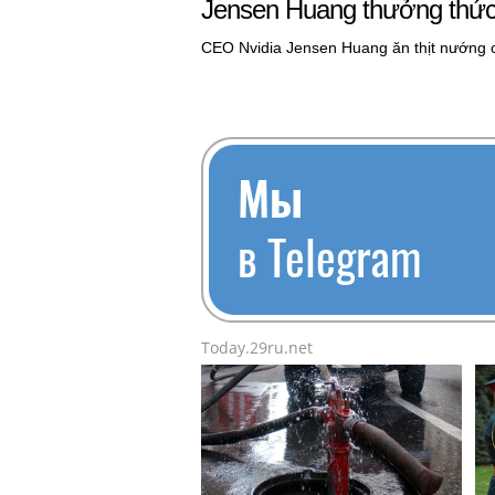
Jensen Huang thưởng thức 
CEO Nvidia Jensen Huang ăn thịt nướng c
Мы
в Telegram
Today.29ru.net