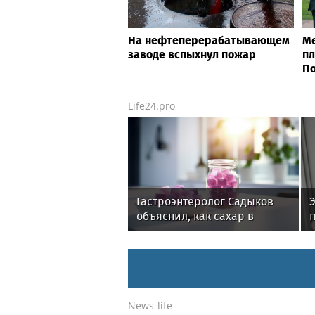
На нефтеперерабатывающем
Ме
заводе вспыхнул пожар
пл
П
Life24.pro
Гастроэнтеролог Садыков
Э
объяснил, как сахар в
рационе ускоряет
изнашивание тканей
News-life