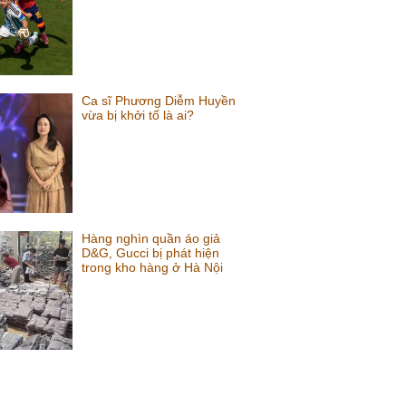
Ca sĩ Phương Diễm Huyền
vừa bị khởi tố là ai?
Hàng nghìn quần áo giả
D&G, Gucci bị phát hiện
trong kho hàng ở Hà Nội