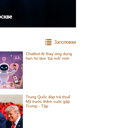
оскве
Заголовки
Chatbot AI thay ứng dụng
hẹn hò làm 'bà mối' mới
Trung Quốc đáp trả thuế
Mỹ trước thềm cuộc gặp
Trump - Tập