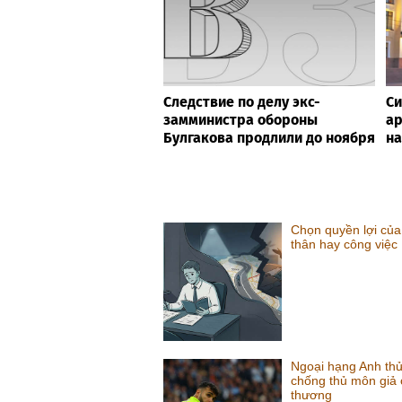
Следствие по делу экс-
Си
замминистра обороны
ар
Булгакова продлили до ноября
на
Chọn quyền lợi của
thân hay công việc
Ngoại hạng Anh thử
chống thủ môn giả
thương