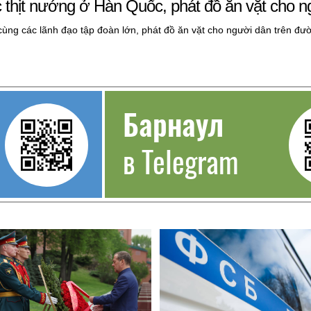
thịt nướng ở Hàn Quốc, phát đồ ăn vặt cho n
ùng các lãnh đạo tập đoàn lớn, phát đồ ăn vặt cho người dân trên đư
Барнаул
в Telegram