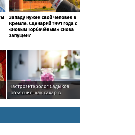
ты
Западу нужен свой человек в
Кремле. Сценарий 1991 года с
«новым Горбачёвым» снова
запущен?
Гастроэнтеролог Садыков
объяснил, как сахар в
рационе ускоряет
изнашивание тканей