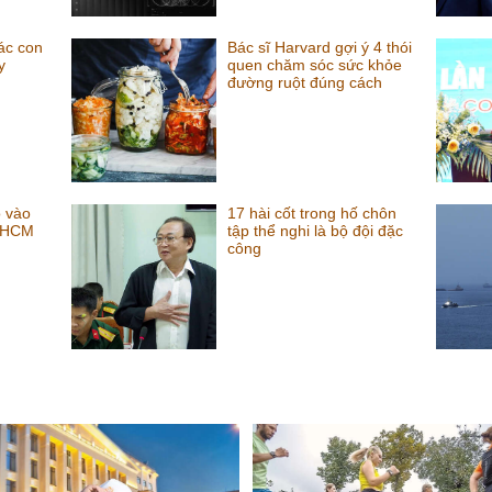
ác con
Bác sĩ Harvard gợi ý 4 thói
y
quen chăm sóc sức khỏe
đường ruột đúng cách
 vào
17 hài cốt trong hố chôn
 HCM
tập thể nghi là bộ đội đặc
công