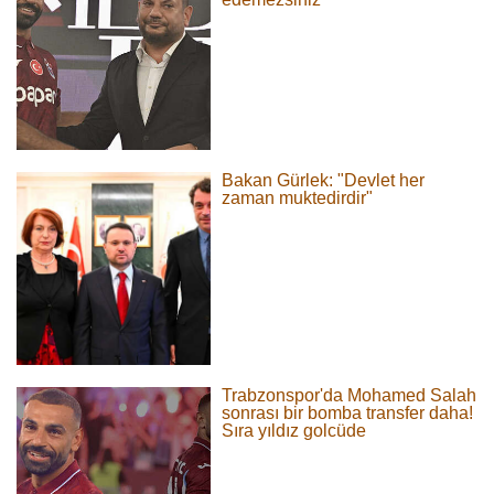
Bakan Gürlek: "Devlet her
zaman muktedirdir"
Trabzonspor'da Mohamed Salah
sonrası bir bomba transfer daha!
Sıra yıldız golcüde