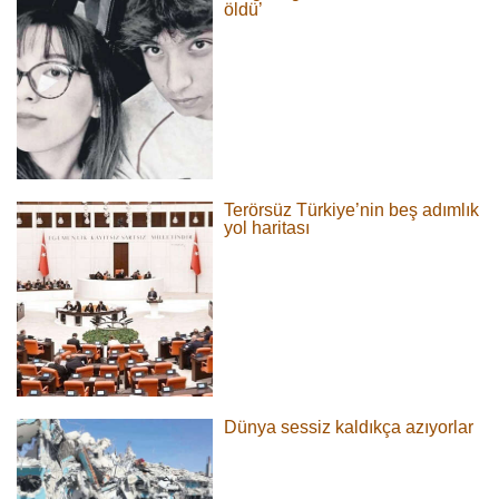
öldü’
Terörsüz Türkiye’nin beş adımlık
yol haritası
Dünya sessiz kaldıkça azıyorlar