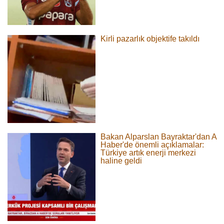
Kirli pazarlık objektife takıldı
Bakan Alparslan Bayraktar'dan A
Haber'de önemli açıklamalar:
Türkiye artık enerji merkezi
haline geldi