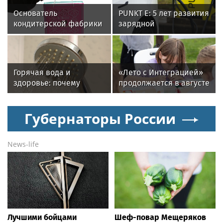
Основатель
PUNKT E: 5 лет развития
кондитерской фабрики
зарядной
«Dy’Nastie» Георгий
инфраструктуры
Хачинян: как
необычные добавки в
шоколаде реально
Горячая вода и
«Лето с Интеграцией»
работают, а какие -
здоровье: почему
продолжается в августе
маркетинг
важен исправный
— заключительный
водонагреватель
месяц программы
Губернаторы России
News-life
Лучшими бойцами
Шеф-повар Мещеряков