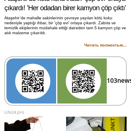
çıkardı! 'Her odadan birer kamyon çöp çıktı'
Ataşehir’de mahalle sakinlerinin çevreye yayılan kötü koku
nedeniyle yaptığı ihbar, bir 'çöp evi' ortaya çıkardı. Zabıta ve
temizlik ekiplerinin müdahale ettiği daireden tam 5 kamyon çöp ve
atık malzeme çıkarıldı.
Читать полностью...
103new
Life24.pro