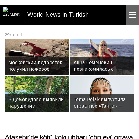
World News in Turkish
29ru.net
Московский подросток
Анна Семенович
получил ножевое
познакомилась с
ранение от брата друга,
родителями жениха
нападавшего поймали
перед свадьбой в
Германии
В Домодедове выявили
Toma Polak выпустила
нарушение
страстное «Танго» —
экологического
новый трек о
законодательства
поглощающей любви
Ataşehir'de kötü koku ihbarı 'çöp evi' ortaya