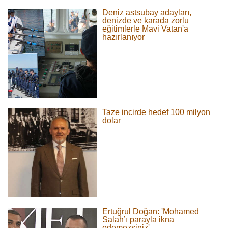
Deniz astsubay adayları,
denizde ve karada zorlu
eğitimlerle Mavi Vatan'a
hazırlanıyor
Taze incirde hedef 100 milyon
dolar
Ertuğrul Doğan: 'Mohamed
Salah’ı parayla ikna
edemezsiniz'