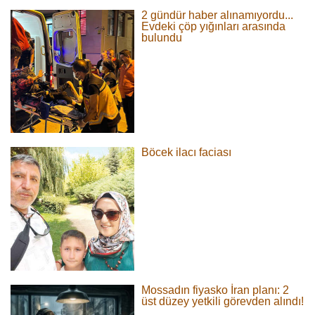
2 gündür haber alınamıyordu...
Evdeki çöp yığınları arasında
bulundu
Böcek ilacı faciası
Mossadın fiyasko İran planı: 2
üst düzey yetkili görevden alındı!