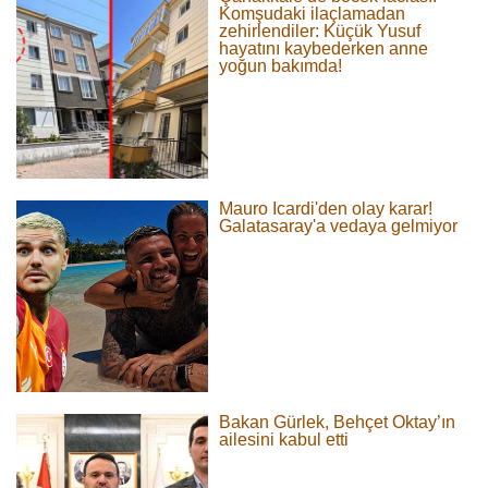
Komşudaki ilaçlamadan
zehirlendiler: Küçük Yusuf
hayatını kaybederken anne
yoğun bakımda!
Mauro Icardi'den olay karar!
Galatasaray'a vedaya gelmiyor
Bakan Gürlek, Behçet Oktay’ın
ailesini kabul etti