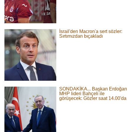
İsrail'den Macron'a sert sözler:
Sırtımızdan bıçakladı
SONDAKİKA... Başkan Erdoğan
MHP lideri Bahçeli ile
görüşecek: Gözler saat 14.00'da