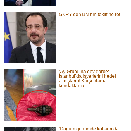
GKRY'den BM'nin teklifine ret
‘Ay Grubu’na dev darbe:
İstanbul’da işyerlerini hedef
almışlardı! Kurşunlama,
kundaklama…
‘Doğum günümde kollarımda