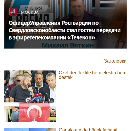
МОСКВА
ОфицерУправления Росгвардии по
Свердловскойобласти стал гостем передачи
в эфиретелекомпании «Телекон»
Заголовки
Özel’den teklife hem eleştiri hem
destek
Çanakkale’de böcek faciası!