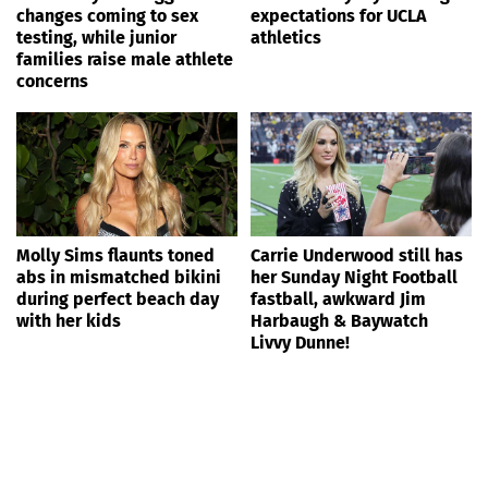
changes coming to sex
expectations for UCLA
testing, while junior
athletics
families raise male athlete
concerns
Molly Sims flaunts toned
Carrie Underwood still has
abs in mismatched bikini
her Sunday Night Football
during perfect beach day
fastball, awkward Jim
with her kids
Harbaugh & Baywatch
Livvy Dunne!