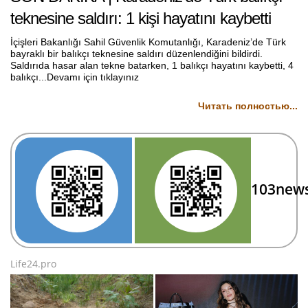
teknesine saldırı: 1 kişi hayatını kaybetti
İçişleri Bakanlığı Sahil Güvenlik Komutanlığı, Karadeniz’de Türk
bayraklı bir balıkçı teknesine saldırı düzenlendiğini bildirdi.
Saldırıda hasar alan tekne batarken, 1 balıkçı hayatını kaybetti, 4
balıkçı...Devamı için tıklayınız
Читать полностью...
103new
Life24.pro