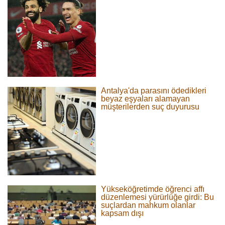
Antalya'da parasını ödedikleri
beyaz eşyaları alamayan
müşterilerden suç duyurusu
Yükseköğretimde öğrenci affı
düzenlemesi yürürlüğe girdi: Bu
suçlardan mahkum olanlar
kapsam dışı