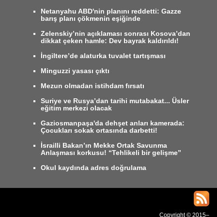
Netanyahu ABD'nin planını reddetti: Gazze
barış planı çökmenin eşiğinde
Zelenskiy’nin açıklaması sonrası Kosova’dan
dikkat çeken hamle: Dev bayrak kaldırıldı!
İngiltere’de alaturka tuvalet tartışması
Minguzzi yasası çıktı
Mezun olmadan istihdam fırsatı
Suriye ve Rusya’dan tarihi mutabakat... Üsler
eğitim merkezi olacak
Gaziosmanpaşa'da dehşet anları kamerada:
Çocukları sokak ortasında darbetti!
İsrailli Bakan’ın Mekke Ortak Savunma
Anlaşması korkusu! “Tehlikeli bir gelişme”
Okul kaydında adres doğrulama
Copyright © 2015–