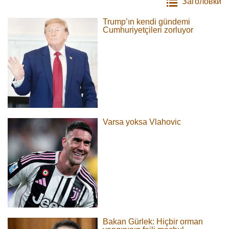
Заголовки
Trump’ın kendi gündemi
Cumhuriyetçileri zorluyor
Varsa yoksa Vlahovic
Bakan Gürlek: Hiçbir orman