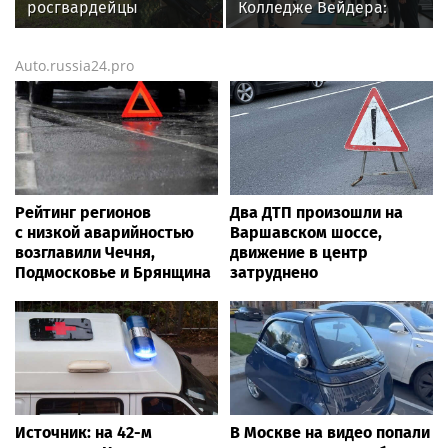
росгвардейцы
Колледже Вейдера:
завоевали золото на
стартовали очные
чемпионате
программы подготовки
Auto.russia24.pro
Сибирского ордена
фитнес-тренеров и
Жукова округа
специалистов
Росгвардии по
индустрии здоровья
служебно-боевой
стрельбе
Рейтинг регионов
Два ДТП произошли на
с низкой аварийностью
Варшавском шоссе,
возглавили Чечня,
движение в центр
Подмосковье и Брянщина
затруднено
Источник: на 42-м
В Москве на видео попали