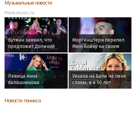
Музыкальные новости
Poisk-music.ru
Бутман заявил, что
Моргенштерн перепел
предложит Долиной
Мию Бойку на своем
кафедру в будущем
концерте
джазовом вузе
Певица Анна
Уехала на Бали на пике
Калашникова
славы, а в 50 лет
призналась, что
выпустила книгу и
сделала пересадку
осталась одна: как
Новости тенниса
волос
сложилась жизнь
ведущей «Муз-ТВ»
Дарьи Субботиной