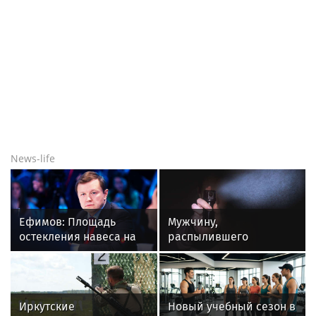
News-life
Ефимов: Площадь
Мужчину,
остекления навеса на
распылившего
Ленинградском
перцовку в лицо
вокзале более 3 тысяч
пассажира московского
квадратов
метро, осудили
Иркутские
Новый учебный сезон в