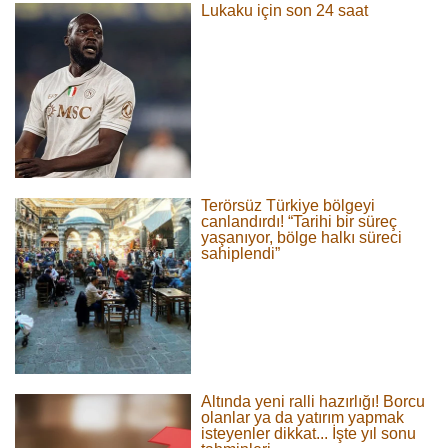
Lukaku için son 24 saat
Terörsüz Türkiye bölgeyi
canlandırdı! “Tarihi bir süreç
yaşanıyor, bölge halkı süreci
sahiplendi”
Altında yeni ralli hazırlığı! Borcu
olanlar ya da yatırım yapmak
isteyenler dikkat... İşte yıl sonu