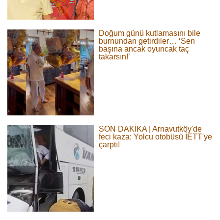
Doğum günü kutlamasını bile
burnundan getirdiler… ‘Sen
başına ancak oyuncak taç
takarsın!’
SON DAKİKA | Arnavutköy'de
feci kaza: Yolcu otobüsü İETT'ye
çarptı!