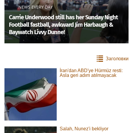
NEWS EVERY DAY
Carrie Underwood still has her Sunday Night
Football fastball, awkward Jim Harbaugh &
Baywatch Livvy Dunne!
Заголовки
İran'dan ABD'ye Hürmüz resti:
Asla geri adım atılmayacak
Salah, Nunez'i bekliyor