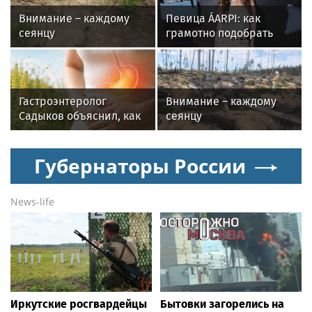
Внимание – каждому
Певица ÁARPI: как
сеянцу
грамотно подобрать
гардероб для
выступлений
Гастроэнтеролог
Внимание – каждому
Садыков объяснил, как
сеянцу
амброзия может влиять
на ЖКТ
Губернаторы России
News-life
Иркутские росгвардейцы
Бытовки загорелись на