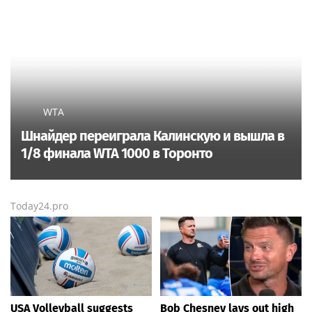
WTA
Шнайдер переиграла Калинскую и вышла в
1/8 финала WTA 1000 в Торонто
Today24.pro
USA Volleyball suggests
Bob Chesney lays out high