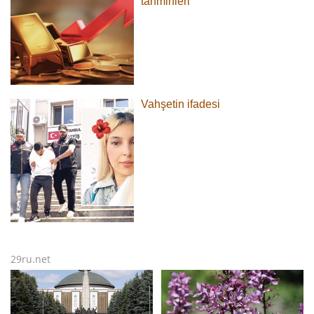
tahminleri
Vahşetin ifadesi
29ru.net