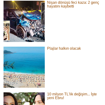
Nişan dönüşü feci kaza: 2 genç
hayatını kaybetti
Plajlar halkın olacak
10 milyon TL'lik değişim... İşte
yeni Ebru!