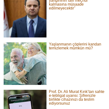
yangınının faili meçhul
kalmasına müsaade
edilmeyecektir"
Yaşlanmanın çöplerini kandan
temizlemek mümkün mü?
Prof. Dr. Ali Murat Kırık’tan sahte
e-tebligat uyarısı: Şifrenizle
birlikte cihazınızı da teslim
ediyorsunuz