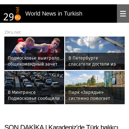
World News in Turkish
29ru.net
Подмосковье выиграло
В Петербурге
общекомандный зачет
спасатели достали из
на всероссийской
Невы машину
спартакиаде
В Минтрансе
Парк «Зарядье»
Подмосковья сообщили
системно помогает
о пробках в 3 балла
ветеранам СВО и их
утром 10 августа
семьям
SON DAKİKA | Karadeniz'de Türk balıkçı