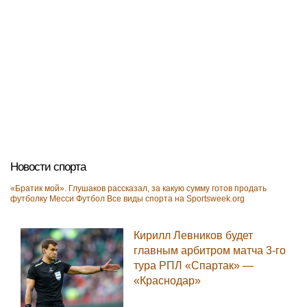
Новости спорта
«Братик мой». Глушаков рассказал, за какую сумму готов продать
футболку Месси
Футбол
Все виды спорта на
Sportsweek.org
Кирилл Левников будет
главным арбитром матча 3-го
тура РПЛ «Спартак» —
«Краснодар»