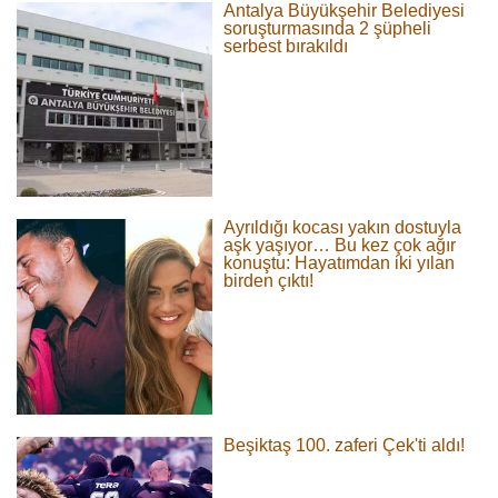
Antalya Büyükşehir Belediyesi
soruşturmasında 2 şüpheli
serbest bırakıldı
Ayrıldığı kocası yakın dostuyla
aşk yaşıyor… Bu kez çok ağır
konuştu: Hayatımdan iki yılan
birden çıktı!
Beşiktaş 100. zaferi Çek'ti aldı!