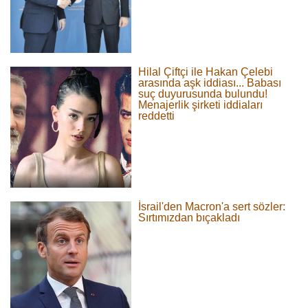
Hilal Çiftçi ile Hakan Çelebi
arasında aşk iddiası... Babası
suç duyurusunda bulundu!
Menajerlik şirketi iddiaları
reddetti
İsrail'den Macron'a sert sözler:
Sırtımızdan bıçakladı