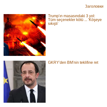
Заголовки
Trump'ın masasındaki 3 yol:
Tüm seçenekler kötü ... 'Köşeye
sıkıştı'
GKRY'den BM'nin teklifine ret