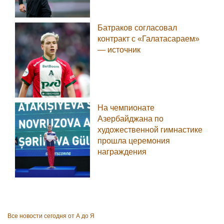
Батраков согласовал
контракт с «Галатасараем»
— источник
На чемпионате
Азербайджана по
художественной гимнастике
прошла церемония
награждения
Все новости сегодня от А до Я