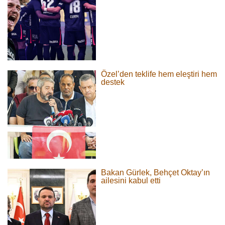
Özel’den teklife hem eleştiri hem
destek
Bakan Gürlek, Behçet Oktay’ın
ailesini kabul etti