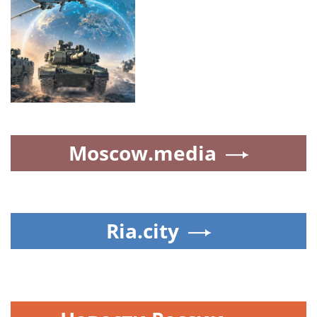
Moscow.media
Ria.city