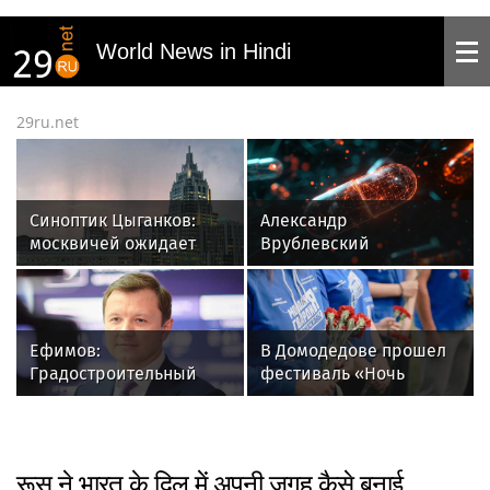
World News in Hindi
29ru.net
Синоптик Цыганков:
Александр
москвичей ожидает
Врублевский
падение температуры
предупредил об
на 5-7 градусов
активном солнце для
уязвимых групп
Ефимов:
В Домодедове прошел
Градостроительный
фестиваль «Ночь
потенциал столицы
тарана» в честь
увеличился за первые
Виктора Талалихина
семь месяцев 2026 года
रूस ने भारत के दिल में अपनी जगह कैसे बनाई