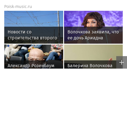
Poisk-music.ru
Новости со
Волочкова заявила, что
строительства второго
ее дочь Ариадна
этапа линии
«совершила глупость»,
«Славянка»
взяв фамилию мужа
Александр Розенбаум
Балерина Волочкова
стыдится называть
заявила, что у нее
себя звездой
появилась гематома
после выхода на сцену
Новости тенниса