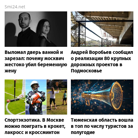
Smi24.net
Выломал дверь ванной и
Андрей Воробьев сообщил
зарезал: почему москвич
о реализации 80 крупных
жестоко убил беременную
дорожных проектов в
жену
Подмосковье
Спортэкзотика. В Москве
Тюменская область вошла
можно поиграть в крокет,
в топ по числу туристов за
лакросс и кроссминтон
полугодие