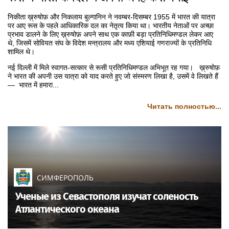
निकीता ख़्रुषोफ़ और निकलाय बुल्गानिन ने नवम्बर-दिसम्बर 1955 में भारत की यात्रा
पर आए रूस के पहले आधिकारिक दल का नेतृत्व किया था। भारतीय नेताओं पर अच्छा
प्रभाव डालने के लिए ख़्रुषोफ़ अपने साथ एक काफ़ी बड़ा प्रतिनिधिमण्डल लेकर आए
थे, जिसमें सोवियत संघ के विदेश मन्त्रालय और मध्य एशियाई गणराज्यों के प्रतिनिधि
शामिल थे।
नई दिल्ली में मिले स्वागत-सत्कार से रूसी प्रतिनिधिमण्डल अभिभूत रह गया। ख़्रुषोफ़
ने भारत की अपनी उस यात्रा को याद करते हुए जो संस्मरण लिखा है, उसमें वे लिखते हैं
— भारत में हमारा...
Читать полностью...
СИМФЕРОПОЛЬ
Ученые из Севастополя изучат соленость
Атлантического океана